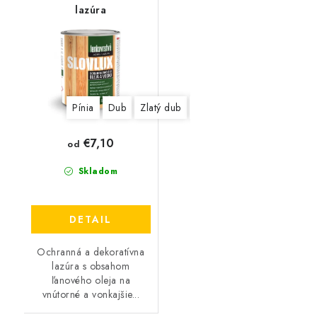
lazúra
Pínia
Dub
Zlatý dub
Orech svetlý
Gaštan
B
€7,10
od
Skladom
DETAIL
Ochranná a dekoratívna
lazúra s obsahom
ľanového oleja na
vnútorné a vonkajšie...