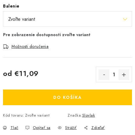
Balenie
Možnosti doručenia
od
€11,09
Jednotková cena:
DO KOŠÍKA
Kód tovaru:
Zvoľte variant
Značka:
Slovlak
Tlač
Opýtať sa
Strážiť
Zdieľať