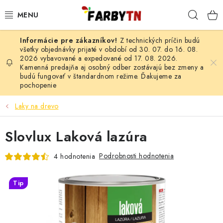
Prejsť
Hľad
na
obsah
Z technických príčin budú
FARBY A LAKY
všetky objednávky prijaté v období od 30. 07. do 16. 08.
2026 vybavované a expedované od 17. 08. 2026.
Kamenná predajňa aj osobný odber zostávajú bez zmeny a
STAVEBNÁ CHÉMIA
budú fungovať v štandardnom režime. Ďakujeme za
pochopenie
MALIARSKE POTREBY
Laky na drevo
ČISTIACE PROSTRIEDKY
Slovlux Laková lazúra
NÁRADIE
Podrobnosti hodnotenia
4 hodnotenia
AUTO-MOTO
Tip
AKCIA