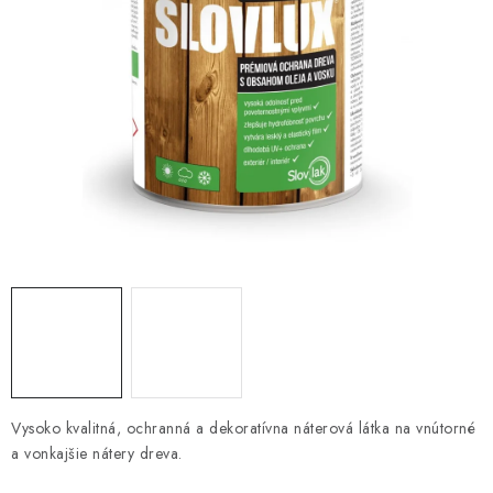
KONTAKTY
OBCHODNÉ PODMIENKY
HODNOTENIE OBCHODU
MIEŠANIE FARIEB
ZNAČKY
Moja objednávka
Vrátenie a odstúpenie od zmluvy
Obchodné podmienky
Podmienky ochrany osobných údajov
Formulár na odstúpenie od zmluvy
Formulár na reklamáciu tovaru
Vysoko kvalitná, ochranná a dekoratívna náterová látka na vnútorné
a vonkajšie nátery dreva.