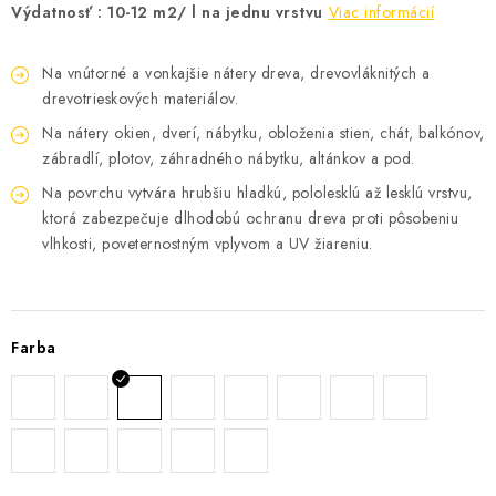
Výdatnosť : 10-12 m2/ l na jednu vrstvu
Viac informácií
Na vnútorné a vonkajšie nátery dreva, drevovláknitých a
drevotrieskových materiálov.
Na nátery okien, dverí, nábytku, obloženia stien, chát, balkónov,
zábradlí, plotov, záhradného nábytku, altánkov a pod.
Na povrchu vytvára hrubšiu hladkú, pololesklú až lesklú vrstvu,
ktorá zabezpečuje dlhodobú ochranu dreva proti pôsobeniu
vlhkosti, poveternostným vplyvom a UV žiareniu.
Farba