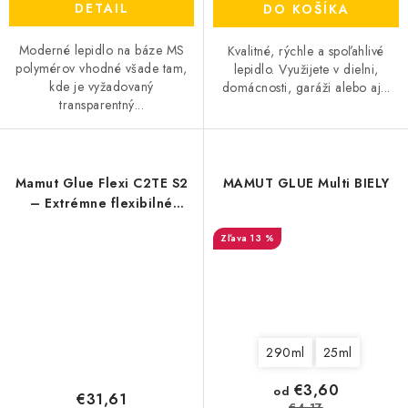
DETAIL
DO KOŠÍKA
Moderné lepidlo na báze MS
Kvalitné, rýchle a spoľahlivé
polymérov vhodné všade tam,
lepidlo. Využijete v dielni,
kde je vyžadovaný
domácnosti, garáži alebo aj...
transparentný...
Mamut Glue Flexi C2TE S2
MAMUT GLUE Multi BIELY
– Extrémne flexibilné
lepidlo na obklady a dlažby
13 %
290ml
25ml
€3,60
od
€31,61
€4,17