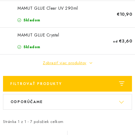
KONTAKTY
MAMUT GLUE Clear UV 290ml
€10,90
OBCHODNÉ PODMIENKY
Skladom
HODNOTENIE OBCHODU
MAMUT GLUE Crystal
€3,60
od
MIEŠANIE FARIEB
Skladom
ZNAČKY
Zobraziť viac produktov
Moja objednávka
Vrátenie a odstúpenie od zmluvy
FILTROVAŤ PRODUKTY
Obchodné podmienky
Podmienky ochrany osobných údajov
V
R
Formulár na odstúpenie od zmluvy
ODPORÚČAME
ý
a
Formulár na reklamáciu tovaru
p
d
i
e
Stránka
1
z
1
-
7
položiek celkom
s
n