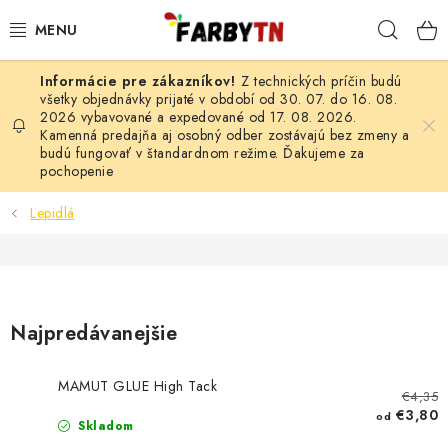
Prejsť
Hľad
na
obsah
Z technických príčin budú
FARBY A LAKY
všetky objednávky prijaté v období od 30. 07. do 16. 08.
2026 vybavované a expedované od 17. 08. 2026.
Kamenná predajňa aj osobný odber zostávajú bez zmeny a
STAVEBNÁ CHÉMIA
budú fungovať v štandardnom režime. Ďakujeme za
pochopenie
MALIARSKE POTREBY
Lepidlá
ČISTIACE PROSTRIEDKY
NÁRADIE
Najpredávanejšie
AUTO-MOTO
MAMUT GLUE High Tack
AKCIA
€4,35
€3,80
od
Skladom