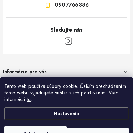
0907766386
Z
á
Informácie pre vás
p
ä
Moja objednávka
Tento web používa súbory cookie. Ďalším prechádzaním
Kontakt
t
tohto webu vyjadrujete súhlas s ich používaním. Viac
Vrátenie a odstúpenie od zmluvy
i
Seko Trenčín, s.r.o.
informácií
tu
.
Užitočné odkazy
Hollého 928
e
Obchodné podmienky
911 05 Trenčín
Nastavenie
O nás
IČO: 36314323
Podmienky ochrany osobných údajov
IČ DPH: SK2020177731
Doprava a platba
Formulár na odstúpenie od zmluvy