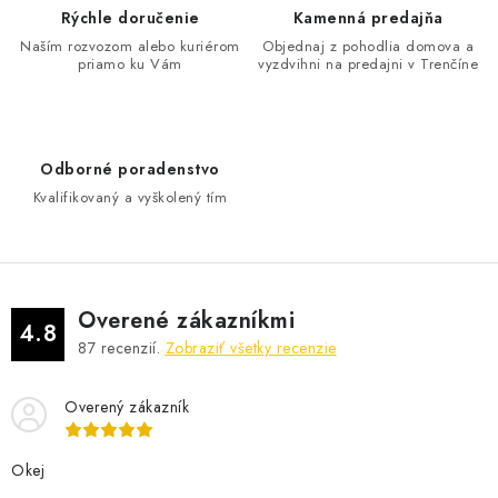
d
Rýchle doručenie
Kamenná predajňa
a
Naším rozvozom alebo kuriérom
Objednaj z pohodlia domova a
priamo ku Vám
vyzdvihni na predajni v Trenčíne
c
i
e
p
Odborné poradenstvo
r
Kvalifikovaný a vyškolený tím
v
k
y
v
Overené zákazníkmi
ý
4.8
87
recenzií.
Zobraziť všetky recenzie
p
i
Overený zákazník
s
u
Okej