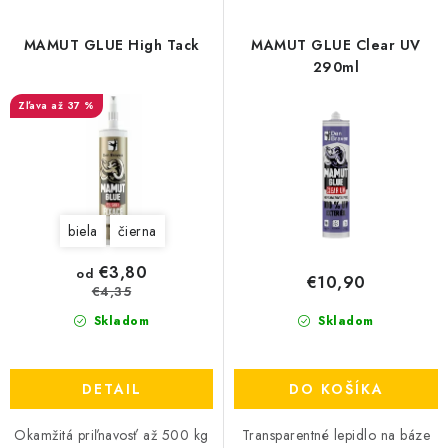
p
i
r
e
MAMUT GLUE High Tack
MAMUT GLUE Clear UV
o
p
290ml
d
r
až 37 %
u
o
k
d
t
u
o
k
biela
čierna
v
t
o
€3,80
od
€10,90
v
€4,35
Skladom
Skladom
DETAIL
DO KOŠÍKA
Okamžitá priľnavosť až 500 kg
Transparentné lepidlo na báze