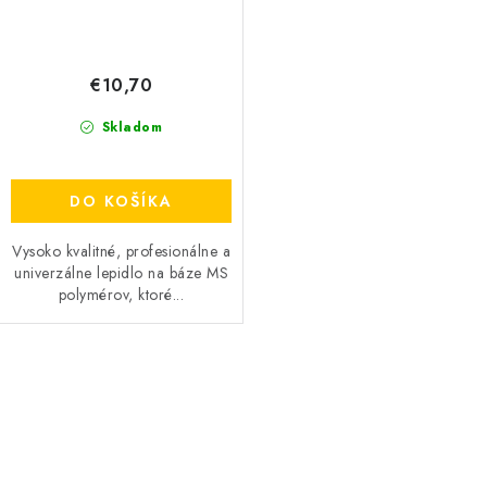
€10,70
Skladom
DO KOŠÍKA
Vysoko kvalitné, profesionálne a
univerzálne lepidlo na báze MS
polymérov, ktoré...
O
v
l
á