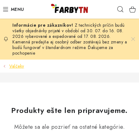
Prejsť
Hľad
na
obsah
Z technických príčin budú
FARBY A LAKY
všetky objednávky prijaté v období od 30. 07. do 16. 08.
2026 vybavované a expedované od 17. 08. 2026.
Kamenná predajňa aj osobný odber zostávajú bez zmeny a
STAVEBNÁ CHÉMIA
budú fungovať v štandardnom režime. Ďakujeme za
pochopenie
MALIARSKE POTREBY
Valčeky
ČISTIACE PROSTRIEDKY
NÁRADIE
AUTO-MOTO
Produkty ešte len pripravujeme.
AKCIA
Môžete sa ale pozrieť na ostatné kategórie.