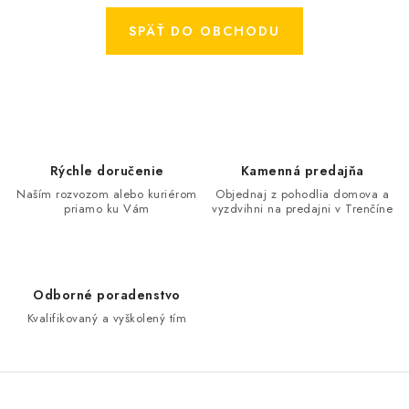
KONTAKTY
SPÄŤ DO OBCHODU
OBCHODNÉ PODMIENKY
HODNOTENIE OBCHODU
MIEŠANIE FARIEB
Rýchle doručenie
Kamenná predajňa
ZNAČKY
Naším rozvozom alebo kuriérom
Objednaj z pohodlia domova a
priamo ku Vám
vyzdvihni na predajni v Trenčíne
Moja objednávka
Vrátenie a odstúpenie od zmluvy
Obchodné podmienky
Podmienky ochrany osobných údajov
Odborné poradenstvo
Formulár na odstúpenie od zmluvy
Kvalifikovaný a vyškolený tím
Formulár na reklamáciu tovaru