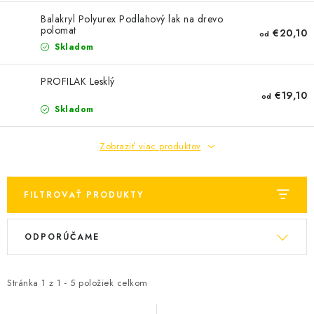
KONTAKTY
Balakryl Polyurex Podlahový lak na drevo
polomat
€20,10
od
OBCHODNÉ PODMIENKY
Skladom
HODNOTENIE OBCHODU
PROFILAK Lesklý
€19,10
od
MIEŠANIE FARIEB
Skladom
ZNAČKY
Zobraziť viac produktov
Moja objednávka
Vrátenie a odstúpenie od zmluvy
FILTROVAŤ PRODUKTY
Obchodné podmienky
Podmienky ochrany osobných údajov
V
R
Formulár na odstúpenie od zmluvy
ODPORÚČAME
ý
a
Formulár na reklamáciu tovaru
p
d
i
e
Stránka
1
z
1
-
5
položiek celkom
s
n