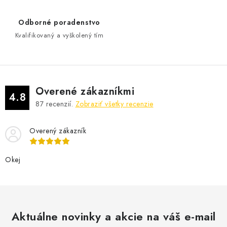
e
p
Odborné poradenstvo
r
Kvalifikovaný a vyškolený tím
v
k
y
v
Overené zákazníkmi
ý
4.8
87
recenzií.
Zobraziť všetky recenzie
p
i
Overený zákazník
s
u
Okej
Aktuálne novinky a akcie na váš e-mail