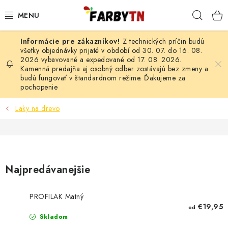
Prejsť
Hľad
na
obsah
Z technických príčin budú
FARBY A LAKY
všetky objednávky prijaté v období od 30. 07. do 16. 08.
2026 vybavované a expedované od 17. 08. 2026.
Kamenná predajňa aj osobný odber zostávajú bez zmeny a
STAVEBNÁ CHÉMIA
budú fungovať v štandardnom režime. Ďakujeme za
pochopenie
MALIARSKE POTREBY
Laky na drevo
ČISTIACE PROSTRIEDKY
NÁRADIE
Najpredávanejšie
AUTO-MOTO
PROFILAK Matný
AKCIA
€19,95
od
Skladom