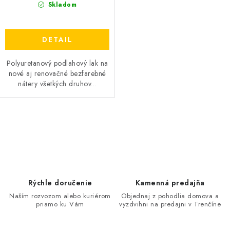
Skladom
DETAIL
Polyuretanový podlahový lak na
nové aj renovačné bezfarebné
nátery všetkých druhov...
O
v
l
á
d
Rýchle doručenie
Kamenná predajňa
a
Naším rozvozom alebo kuriérom
Objednaj z pohodlia domova a
priamo ku Vám
vyzdvihni na predajni v Trenčíne
c
i