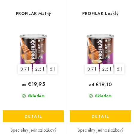
p
i
r
e
PROFILAK Matný
PROFILAK Lesklý
o
p
d
r
u
o
k
d
t
u
o
k
0,7 l
2,5 l
5 l
0,7 l
2,5 l
5 l
v
t
o
€19,95
€19,10
od
od
v
Skladom
Skladom
DETAIL
DETAIL
Špeciálny jednozložkový
Špeciálny jednozložkový