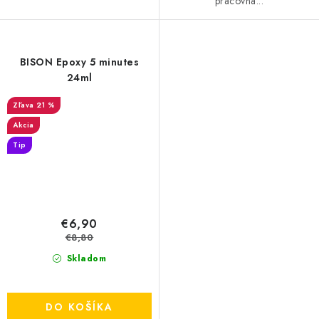
pracovná...
BISON Epoxy 5 minutes
24ml
21 %
Akcia
Tip
€6,90
€8,80
Skladom
DO KOŠÍKA