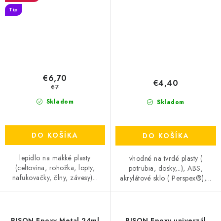
Tip
€6,70
€4,40
€7
Skladom
Skladom
DO KOŠÍKA
DO KOŠÍKA
lepidlo na mäkké plasty
vhodné na tvrdé plasty (
(celtovina, rohožka, lopty,
potrubia, dosky,..), ABS,
nafukovačky, člny, závesy)...
akrylátové sklo ( Perspex®),...
BISON Epoxy Metal 24ml
BISON Epoxy univerzál