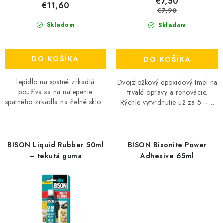
€7,50
€11,60
v
€7,90
Skladom
Skladom
DO KOŠÍKA
DO KOŠÍKA
lepidlo na spätné zrkadlá
Dvojzložkový epoxidový tmel na
používa sa na nalepenie
trvalé opravy a renovácie.
spätného zrkadla na čelné sklo...
Rýchle vytvrdnutie už za 5 –...
BISON Liquid Rubber 50ml
BISON Bisonite Power
– tekutá guma
Adhesive 65ml