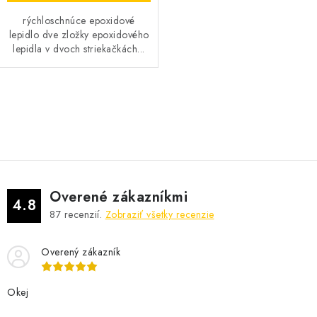
rýchloschnúce epoxidové
lepidlo dve zložky epoxidového
lepidla v dvoch striekačkách...
O
v
l
á
d
Overené zákazníkmi
a
4.8
87
recenzií.
Zobraziť všetky recenzie
c
i
Overený zákazník
e
p
r
Okej
v