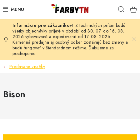
Prejsť
Hľad
na
obsah
Z technických príčin budú
FARBY A LAKY
všetky objednávky prijaté v období od 30. 07. do 16. 08.
2026 vybavované a expedované od 17. 08. 2026.
Kamenná predajňa aj osobný odber zostávajú bez zmeny a
STAVEBNÁ CHÉMIA
budú fungovať v štandardnom režime. Ďakujeme za
pochopenie
MALIARSKE POTREBY
Predávané značky
ČISTIACE PROSTRIEDKY
Bison
NÁRADIE
AUTO-MOTO
AKCIA