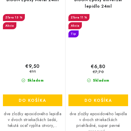
lepidlo 24ml
13 %
11 %
Akcia
Akcia
Tip
€9,50
€6,80
€11
€7,70
Skladom
Skladom
DO KOŠÍKA
DO KOŠÍKA
dve zložky epoxidového lepidla
dve zložky epoxidového lepidla
v dvoch striekačkách šedá,
v dvoch striekačkách
tekutá oceľ vypĺňa otvory,...
priehľadné, super pevné