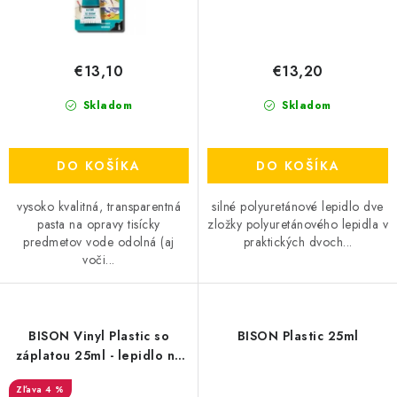
€13,10
€13,20
Skladom
Skladom
DO KOŠÍKA
DO KOŠÍKA
vysoko kvalitná, transparentná
silné polyuretánové lepidlo dve
pasta na opravy tisícky
zložky polyuretánového lepidla v
predmetov vode odolná (aj
praktických dvoch...
voči...
BISON Vinyl Plastic so
BISON Plastic 25ml
záplatou 25ml - lepidlo na
nafukovačky, člny, bazény
4 %