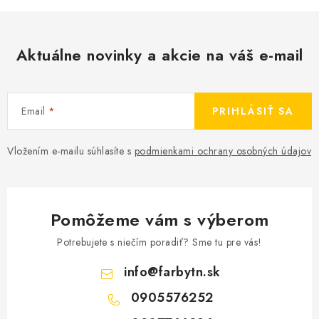
k
y
v
Aktuálne novinky a akcie na váš e-mail
ý
p
i
Email
PRIHLÁSIŤ SA
s
u
Vložením e-mailu súhlasíte s
podmienkami ochrany osobných údajov
Pomôžeme vám s výberom
Potrebujete s niečím poradiť? Sme tu pre vás!
info
@
farbytn.sk
0905576252