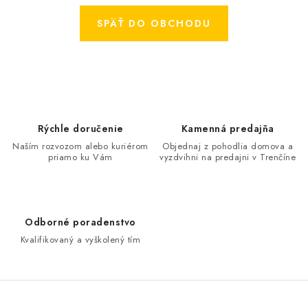
KONTAKTY
SPÄŤ DO OBCHODU
OBCHODNÉ PODMIENKY
HODNOTENIE OBCHODU
MIEŠANIE FARIEB
Rýchle doručenie
Kamenná predajňa
ZNAČKY
Naším rozvozom alebo kuriérom
Objednaj z pohodlia domova a
priamo ku Vám
vyzdvihni na predajni v Trenčíne
Moja objednávka
Vrátenie a odstúpenie od zmluvy
Obchodné podmienky
Podmienky ochrany osobných údajov
Odborné poradenstvo
Formulár na odstúpenie od zmluvy
Kvalifikovaný a vyškolený tím
Formulár na reklamáciu tovaru