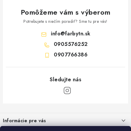
Pomôžeme vám s výberom
Potrebujete s niečím poradiť? Sme tu pre vás!
info
@
farbytn.sk
0905576252
0907766386
Z
á
Informácie pre vás
p