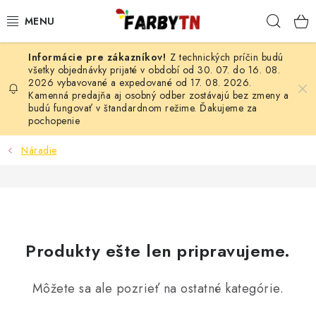
Prejsť
Hľad
na
obsah
Z technických príčin budú
FARBY A LAKY
všetky objednávky prijaté v období od 30. 07. do 16. 08.
2026 vybavované a expedované od 17. 08. 2026.
Kamenná predajňa aj osobný odber zostávajú bez zmeny a
STAVEBNÁ CHÉMIA
budú fungovať v štandardnom režime. Ďakujeme za
pochopenie
MALIARSKE POTREBY
Náradie
ČISTIACE PROSTRIEDKY
NÁRADIE
AUTO-MOTO
Produkty ešte len pripravujeme.
AKCIA
Môžete sa ale pozrieť na ostatné kategórie.