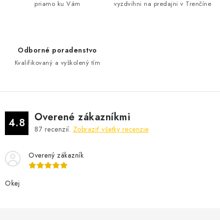
priamo ku Vám
vyzdvihni na predajni v Trenčíne
c
i
e
p
Odborné poradenstvo
r
Kvalifikovaný a vyškolený tím
v
k
y
v
Overené zákazníkmi
ý
4.8
87
recenzií.
Zobraziť všetky recenzie
p
i
Overený zákazník
s
u
Okej