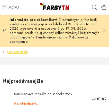
Prejsť
Hľad
na
obsah
Z technických príčin budú
FARBY A LAKY
všetky objednávky prijaté v období od 30. 07. do 16. 08.
2026 vybavované a expedované od 17. 08. 2026.
Kamenná predajňa aj osobný odber zostávajú bez zmeny a
STAVEBNÁ CHÉMIA
budú fungovať v štandardnom režime. Ďakujeme za
pochopenie
MALIARSKE POTREBY
Lepiace pásky
ČISTIACE PROSTRIEDKY
NÁRADIE
Najpredávanejšie
AUTO-MOTO
Samolepiaca mriežka na sadrokartóny
AKCIA
€1,62
od
Na objednávku