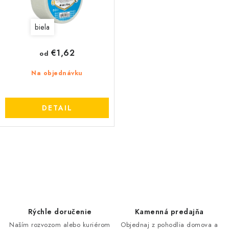
t
u
o
k
biela
v
t
o
€1,62
od
v
Na objednávku
DETAIL
O
v
l
á
d
Rýchle doručenie
Kamenná predajňa
a
Naším rozvozom alebo kuriérom
Objednaj z pohodlia domova a