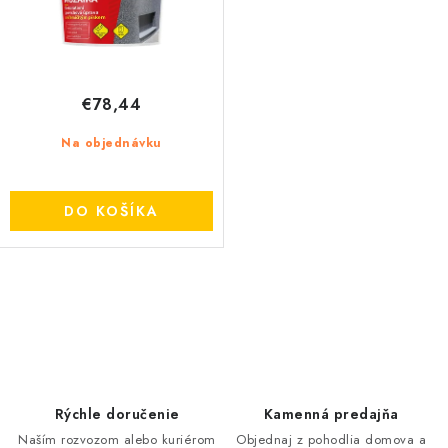
t
u
o
k
v
t
o
€78,44
v
Na objednávku
DO KOŠÍKA
O
v
l
á
d
Rýchle doručenie
Kamenná predajňa
a
Naším rozvozom alebo kuriérom
Objednaj z pohodlia domova a