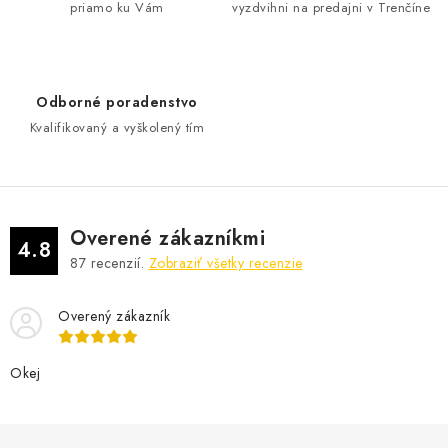
priamo ku Vám
vyzdvihni na predajni v Trenčíne
c
i
e
p
Odborné poradenstvo
r
Kvalifikovaný a vyškolený tím
v
k
y
v
Overené zákazníkmi
ý
4.8
87
recenzií.
Zobraziť všetky recenzie
p
i
Overený zákazník
s
u
Okej