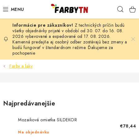
Prejsť
Hľad
na
obsah
Z technických príčin budú
FARBY A LAKY
všetky objednávky prijaté v období od 30. 07. do 16. 08.
2026 vybavované a expedované od 17. 08. 2026.
Kamenná predajňa aj osobný odber zostávajú bez zmeny a
STAVEBNÁ CHÉMIA
budú fungovať v štandardnom režime. Ďakujeme za
pochopenie
MALIARSKE POTREBY
Farby a laky
ČISTIACE PROSTRIEDKY
NÁRADIE
Najpredávanejšie
AUTO-MOTO
Mozaiková omietka SILDEKOR
AKCIA
€78,44
Na objednávku