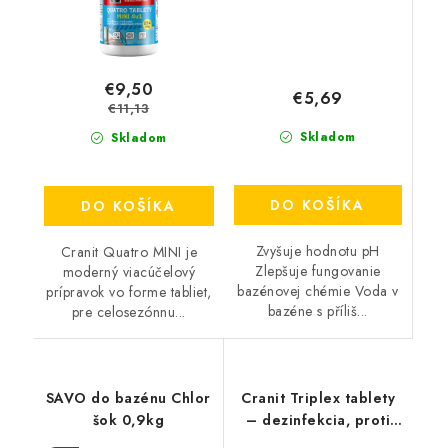
€9,50
€5,69
€11,13
Skladom
Skladom
DO KOŠÍKA
DO KOŠÍKA
Zvyšuje hodnotu pH
Cranit Quatro MINI je
Zlepšuje fungovanie
moderný viacúčelový
bazénovej chémie Voda v
prípravok vo forme tabliet,
bazéne s příliš...
pre celosezónnu...
SAVO do bazénu Chlor
Cranit Triplex tablety
šok 0,9kg
– dezinfekcia, proti
riasam, vločkovanie 1ks