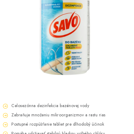
KONTAKTY
OBCHODNÉ PODMIENKY
HODNOTENIE OBCHODU
MIEŠANIE FARIEB
ZNAČKY
Moja objednávka
Vrátenie a odstúpenie od zmluvy
Obchodné podmienky
Podmienky ochrany osobných údajov
Formulár na odstúpenie od zmluvy
Celosezónna dezinfekcia bazénovej vody
Formulár na reklamáciu tovaru
Zabraňuje množeniu mikroorganizmov a rastu rias
Postupné rozpúšťanie tabliet pre dlhodobý účinok
Pomáha udržiavať stabilnú hladinu voľného chlóru