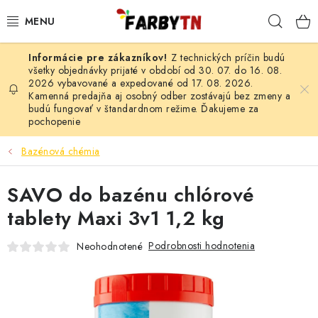
Prejsť
Hľad
na
obsah
Z technických príčin budú
FARBY A LAKY
všetky objednávky prijaté v období od 30. 07. do 16. 08.
2026 vybavované a expedované od 17. 08. 2026.
Kamenná predajňa aj osobný odber zostávajú bez zmeny a
STAVEBNÁ CHÉMIA
budú fungovať v štandardnom režime. Ďakujeme za
pochopenie
MALIARSKE POTREBY
Bazénová chémia
ČISTIACE PROSTRIEDKY
SAVO do bazénu chlórové
NÁRADIE
tablety Maxi 3v1 1,2 kg
AUTO-MOTO
Podrobnosti hodnotenia
Neohodnotené
AKCIA