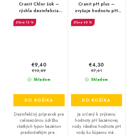
Cranit Chlor šok –
Cranit pH plus –
rýchla dezinfekcia
zvyšuje hodnotu pH
vody 1kg
0,9kg
13 %
43 %
€9,40
€4,30
€10,89
€7,61
Skladom
Skladom
DO KOŠÍKA
DO KOŠÍKA
Dezinfekčný prípravok pre
Je určený k zvýšeniu
celosezónnu údržbu
hodnoty pH bazénovej
všetkých typov bazénov
vody. Ideálna hodnota pH
predovšetkým pre...
vody ku kúpaniu má...