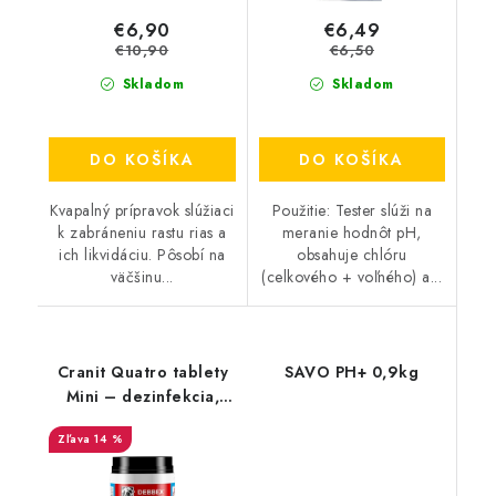
€6,90
€6,49
€10,90
€6,50
Skladom
Skladom
DO KOŠÍKA
DO KOŠÍKA
Kvapalný prípravok slúžiaci
Použitie: Tester slúži na
k zabráneniu rastu rias a
meranie hodnôt pH,
ich likvidáciu. Pôsobí na
obsahuje chlóru
väčšinu...
(celkového + voľného) a...
Cranit Quatro tablety
SAVO PH+ 0,9kg
Mini – dezinfekcia,
proti riasam,
14 %
vločkovanie,
stabilizácia 500g