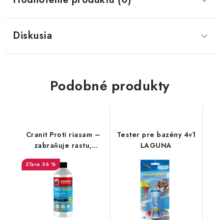
Diskusia
Podobné produkty
Cranit Proti riasam –
Tester pre bazény 4v1
zabraňuje rastu,
LAGUNA
likvidácia 0,5l
36 %