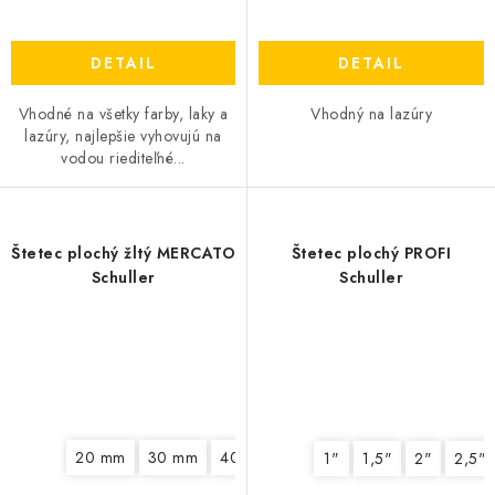
DETAIL
DETAIL
Vhodné na všetky farby, laky a
Vhodný na lazúry
lazúry, najlepšie vyhovujú na
vodou riediteľné...
Štetec plochý žltý MERCATO
Štetec plochý PROFI
Schuller
Schuller
20 mm
30 mm
40 mm
50 mm
60 mm
1"
1,5"
2"
2,5"