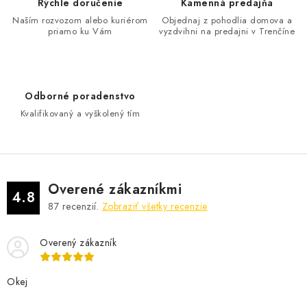
d
Rýchle doručenie
Kamenná predajňa
a
Naším rozvozom alebo kuriérom
Objednaj z pohodlia domova a
priamo ku Vám
vyzdvihni na predajni v Trenčíne
c
i
e
p
Odborné poradenstvo
r
Kvalifikovaný a vyškolený tím
v
k
y
v
Overené zákazníkmi
ý
4.8
87
recenzií.
Zobraziť všetky recenzie
p
i
Overený zákazník
s
u
Okej