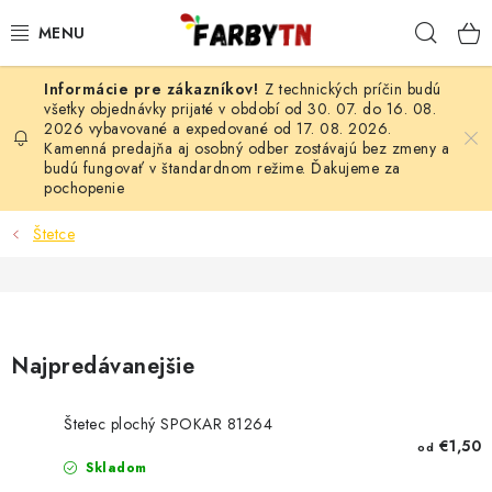
Prejsť
Hľad
na
obsah
Z technických príčin budú
FARBY A LAKY
všetky objednávky prijaté v období od 30. 07. do 16. 08.
2026 vybavované a expedované od 17. 08. 2026.
Kamenná predajňa aj osobný odber zostávajú bez zmeny a
STAVEBNÁ CHÉMIA
budú fungovať v štandardnom režime. Ďakujeme za
pochopenie
MALIARSKE POTREBY
Štetce
ČISTIACE PROSTRIEDKY
NÁRADIE
Najpredávanejšie
AUTO-MOTO
Štetec plochý SPOKAR 81264
AKCIA
€1,50
od
Skladom