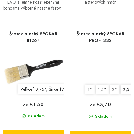
EVO s jemne rozštiepenými
náterových hmôt
koncami Výborné nasatie farby...
Štetec plochý SPOKAR
Štetec plochý SPOKAR
81264
PROFI 332
Veľkosť 0,75", Šírka 19mm, Hrúbka 11mm, Dĺžka vlákien 4
1"
1,5"
2"
2,5"
€1,50
€3,70
od
od
Skladom
Skladom