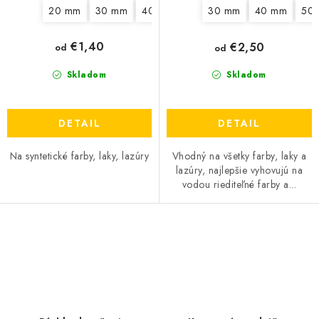
20 mm
30 mm
40 mm
50 mm
60 mm
70 mm
30 mm
40 mm
50
€1,40
€2,50
od
od
Skladom
Skladom
DETAIL
DETAIL
Na syntetické farby, laky, lazúry
Vhodný na všetky farby, laky a
lazúry, najlepšie vyhovujú na
vodou riediteľné farby a...
O
v
l
á