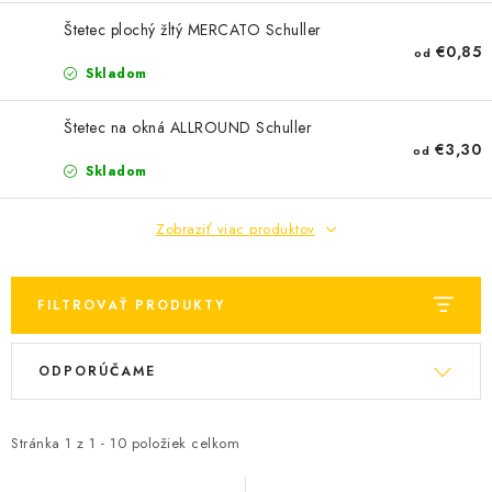
KONTAKTY
Štetec plochý žltý MERCATO Schuller
€0,85
od
OBCHODNÉ PODMIENKY
Skladom
HODNOTENIE OBCHODU
Štetec na okná ALLROUND Schuller
€3,30
od
MIEŠANIE FARIEB
Skladom
ZNAČKY
Zobraziť viac produktov
Moja objednávka
Vrátenie a odstúpenie od zmluvy
FILTROVAŤ PRODUKTY
Obchodné podmienky
Podmienky ochrany osobných údajov
V
R
Formulár na odstúpenie od zmluvy
ODPORÚČAME
ý
a
Formulár na reklamáciu tovaru
p
d
i
e
Stránka
1
z
1
-
10
položiek celkom
s
n