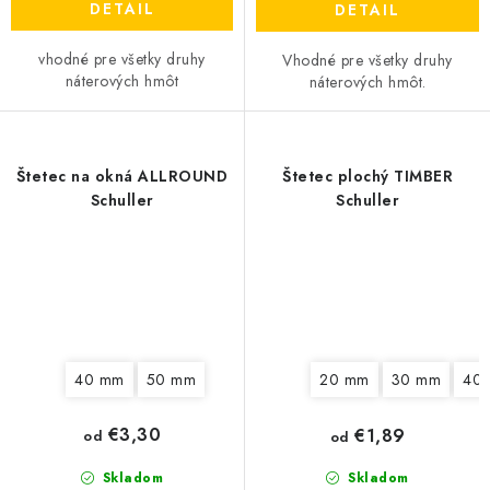
DETAIL
DETAIL
vhodné pre všetky druhy
Vhodné pre všetky druhy
náterových hmôt
náterových hmôt.
Štetec na okná ALLROUND
Štetec plochý TIMBER
Schuller
Schuller
40 mm
50 mm
20 mm
30 mm
40
€3,30
€1,89
od
od
Skladom
Skladom