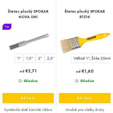
p
i
r
e
Štetec plochý SPOKAR
Štetec plochý SPOKAR
o
p
NOVA UNI
81216
d
r
Tip
u
o
k
d
t
u
o
k
1"
1,5"
2"
2,5"
3"
Veľkosť 1", Šírka 25mm
v
t
o
€2,71
€1,60
od
od
v
Skladom
Skladom
DETAIL
DETAIL
Syntetické duté kónické vlákna
vhodné pre všetky druhy