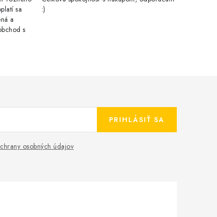
latí sa
:)
ená a
obchod s
PRIHLÁSIŤ SA
chrany osobných údajov