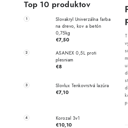
Top 10 produktov
Slovakryl Univerzálna farba
na drevo, kov a betón
0,75kg
T
€7,50
v
s
ASANEX 0,5L proti
m
plesniam
u
€8
d
s
Slovlux Tenkovrstvá lazúra
d
€7,10
k
p
Korozal 3v1
€10,10