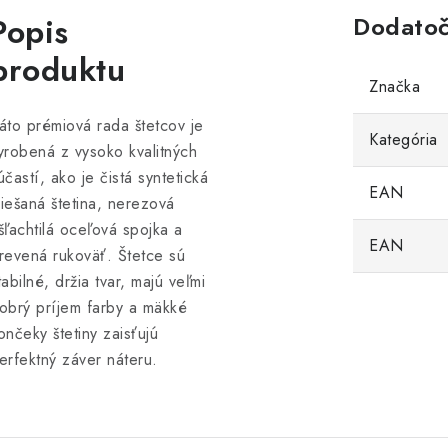
Popis
Dodatoč
produktu
Značka
áto prémiová rada štetcov je
Kategória
yrobená z vysoko kvalitných
účastí, ako je čistá syntetická
EAN
iešaná štetina, nerezová
šľachtilá oceľová spojka a
EAN
revená rukoväť. Štetce sú
tabilné, držia tvar, majú veľmi
obrý príjem farby a mäkké
ončeky štetiny zaisťujú
erfektný záver náteru.