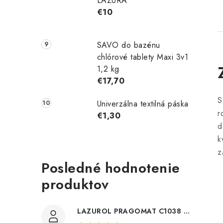
LAZÚRA
€10
SAVO do bazénu
chlórové tablety Maxi 3v1
1,2 kg
€17,70
S
Univerzálna textilná páska
r
€1,30
d
k
z
Posledné hodnotenie
produktov
LAZUROL PRAGOMAT C1038 0,75l