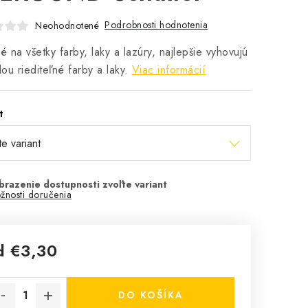
Podrobnosti hodnotenia
Neohodnotené
 na všetky farby, laky a lazúry, najlepšie vyhovujú
ou riediteľné farby a laky.
Viac informácií
t
žnosti doručenia
d
€3,30
notková cena:
DO KOŠÍKA