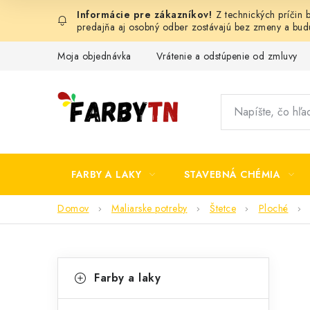
Prejsť
Z technických príčin
na
predajňa aj osobný odber zostávajú bez zmeny a bu
obsah
Moja objednávka
Vrátenie a odstúpenie od zmluvy
FARBY A LAKY
STAVEBNÁ CHÉMIA
Domov
Maliarske potreby
Štetce
Ploché
B
K
Preskočiť
Farby a laky
kategórie
a
o