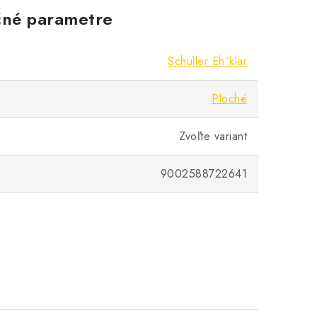
né parametre
Schuller Eh´klar
Ploché
Zvoľte variant
9002588722641