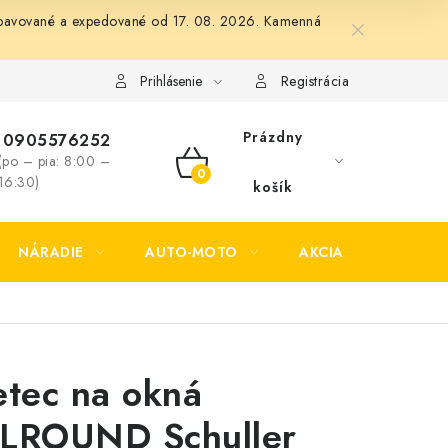
 vybavované a expedované od 17. 08. 2026. Kamenná
Formulár na odstúpenie od zmluvy
Formulár na reklamáciu tov
Prihlásenie
Registrácia
Prázdny
0905576252
(po – pia: 8:00 –
NÁKUPNÝ
16:30)
košík
KOŠÍK
NÁRADIE
AUTO-MOTO
AKCIA
KONTAK
etec na okná
LROUND Schuller