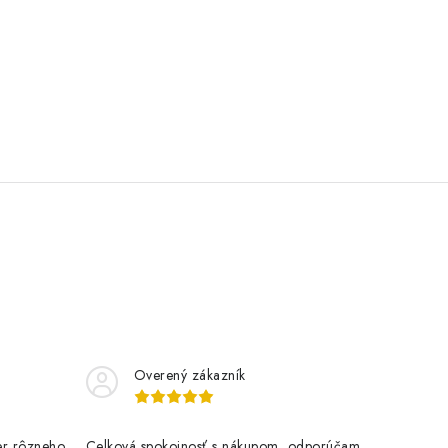
Overený zákazník
er rôzneho
Celková spokojnosť s nákupom, odporúčam