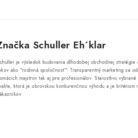
Značka Schuller Eh´klar
chuller je výsledok budovania dlhodobej obchodnej stratégie 
okov ako "rodinná spoločnosť". Transparentný marketing sa o
omácich majstrov tak aj pre profesionálov. Starostlivo vybrané
valita, ktorá je obrovskou konkurenčnou výhodu a je kritériom
ákazníkov