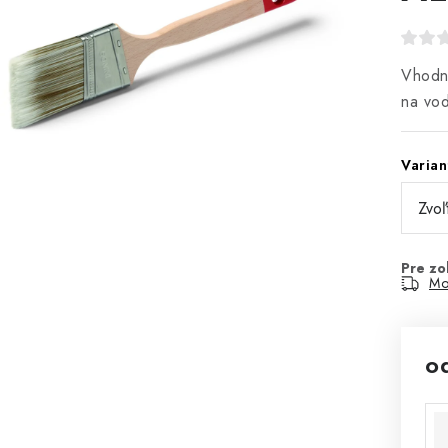
Vhodné
na vod
Varian
Mo
o
Jed