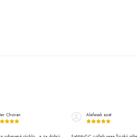
ter Chovan
Alefesak azet
a vybavená rýchlo , a za dobrú
FaNtAsTiC collab yeaa.Široký výb