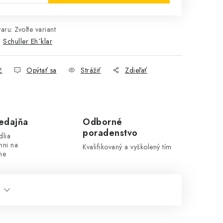
aru:
Zvoľte variant
:
Schuller Eh´klar
č
Opýtať sa
Strážiť
Zdieľať
edajňa
Odborné
poradenstvo
dlia
hni na
Kvalifikovaný a vyškolený tím
ne