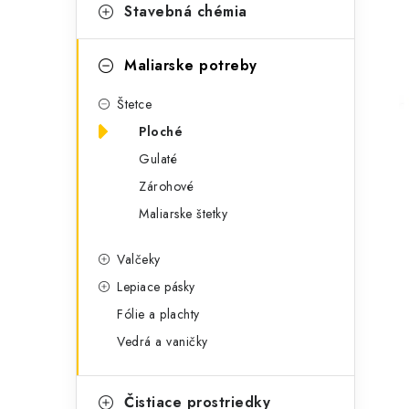
t
č
Stavebná chémia
e
n
g
Maliarske potreby
ý
ó
Štetce
p
r
Ploché
a
i
Gulaté
e
n
Zárohové
e
Maliarske štetky
l
Valčeky
Lepiace pásky
Fólie a plachty
Vedrá a vaničky
Čistiace prostriedky