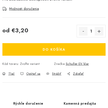
Možnosti doručenia
od
€3,20
Jednotková cena:
DO KOŠÍKA
Kód tovaru:
Zvoľte variant
Značka:
Schuller Eh´klar
Tlač
Opýtať sa
Strážiť
Zdieľať
Rýchle doručenie
Kamenná predajňa