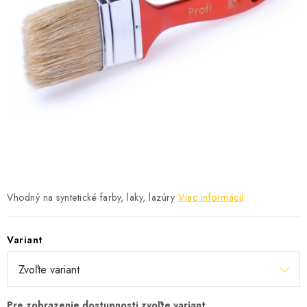
KONTAKTY
OBCHODNÉ PODMIENKY
HODNOTENIE OBCHODU
MIEŠANIE FARIEB
ZNAČKY
Moja objednávka
Vrátenie a odstúpenie od zmluvy
Vhodný na syntetické farby, laky, lazúry
Viac informácií
Obchodné podmienky
Podmienky ochrany osobných údajov
Formulár na odstúpenie od zmluvy
Variant
Formulár na reklamáciu tovaru