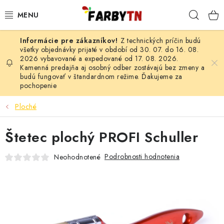
Prejsť
Hľad
na
obsah
Z technických príčin budú
FARBY A LAKY
všetky objednávky prijaté v období od 30. 07. do 16. 08.
2026 vybavované a expedované od 17. 08. 2026.
Kamenná predajňa aj osobný odber zostávajú bez zmeny a
STAVEBNÁ CHÉMIA
budú fungovať v štandardnom režime. Ďakujeme za
pochopenie
MALIARSKE POTREBY
Ploché
ČISTIACE PROSTRIEDKY
Štetec plochý PROFI Schuller
NÁRADIE
Podrobnosti hodnotenia
Neohodnotené
AUTO-MOTO
AKCIA