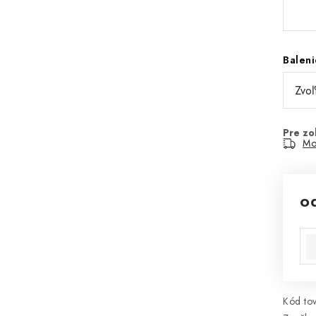
Baleni
Mo
o
Jed
Kód tov