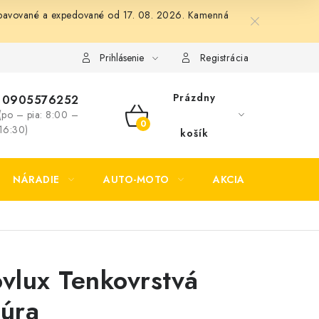
 vybavované a expedované od 17. 08. 2026. Kamenná
Formulár na odstúpenie od zmluvy
Formulár na reklamáciu tov
Prihlásenie
Registrácia
Prázdny
0905576252
(po – pia: 8:00 –
NÁKUPNÝ
16:30)
košík
KOŠÍK
NÁRADIE
AUTO-MOTO
AKCIA
KONTAK
ovlux Tenkovrstvá
zúra