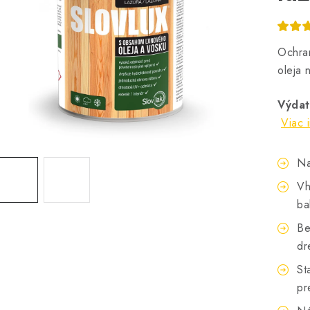
Ochra
oleja 
Výdat
Viac 
Na
Vh
ba
Be
dr
St
pr