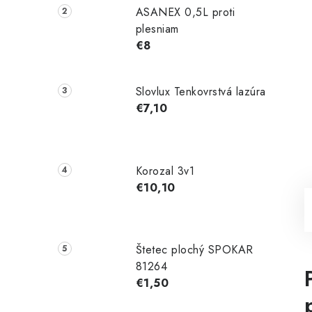
ASANEX 0,5L proti
plesniam
€8
Slovlux Tenkovrstvá lazúra
€7,10
Korozal 3v1
€10,10
Štetec plochý SPOKAR
81264
€1,50