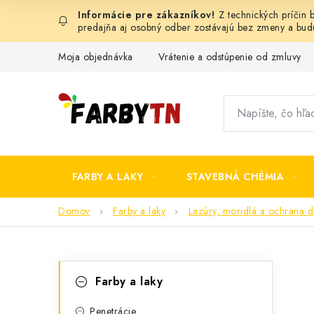
Prejsť
Z technických príčin
na
predajňa aj osobný odber zostávajú bez zmeny a bu
obsah
Moja objednávka
Vrátenie a odstúpenie od zmluvy
FARBY A LAKY
STAVEBNÁ CHÉMIA
Domov
Farby a laky
Lazúry, moridlá a ochrana d
B
K
Preskočiť
Farby a laky
kategórie
a
o
Penetrácie