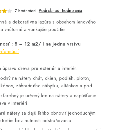
Podrobnosti hodnotenia
7 hodnotení
nná a dekoratívna lazúra s obsahom ľanového
na vnútorné a vonkajšie použitie.
nosť : 8 – 12 m2/ l na jednu vrstvu
informácií
 úpravu dreva pre exteriér a interiér.
odný na nátery chát, okien, podláh, plotov,
lkónov, záhradného nábytku, altánkov a pod.
zfarebný je určený len na nátery a napúšťanie
eva v interiéri.
aré nátery sa dajú ľahko obnoviť jednoduchým
etretím bez nutnosti odstraňovania.