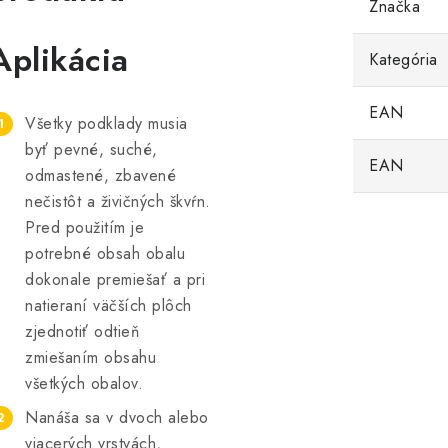
Značka
Aplikácia
Kategória
EAN
Všetky podklady musia
byť pevné, suché,
EAN
odmastené, zbavené
nečistôt a živičných škvŕn.
Pred použitím je
potrebné obsah obalu
dokonale premiešať a pri
natieraní väčších plôch
zjednotiť odtieň
zmiešaním obsahu
všetkých obalov.
Nanáša sa v dvoch alebo
viacerých vrstvách,