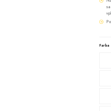
Ná
sa
vp
Po
Farba