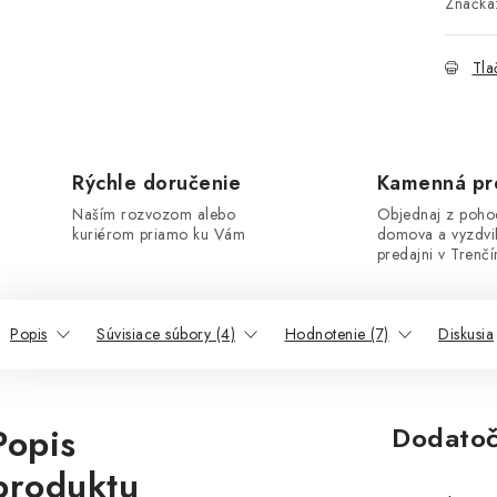
Značka
Tla
Rýchle doručenie
Kamenná pr
Naším rozvozom alebo
Objednaj z poho
kuriérom priamo ku Vám
domova a vyzdvi
predajni v Trenčí
Popis
Súvisiace súbory (4)
Hodnotenie (7)
Diskusia
Popis
Dodatoč
produktu