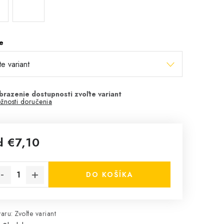
e
žnosti doručenia
d
€7,10
notková cena:
DO KOŠÍKA
aru:
Zvoľte variant