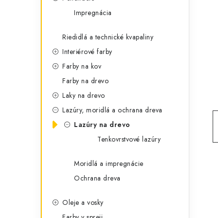
t
č
Impregnácia
e
n
g
Riedidlá a technické kvapaliny
ý
ó
Interiérové farby
p
r
Farby na kov
a
i
Farby na drevo
e
n
Laky na drevo
Lazúry, moridlá a ochrana dreva
e
Lazúry na drevo
l
Tenkovrstvové lazúry
Moridlá a impregnácie
Ochrana dreva
Oleje a vosky
Farby v spreji