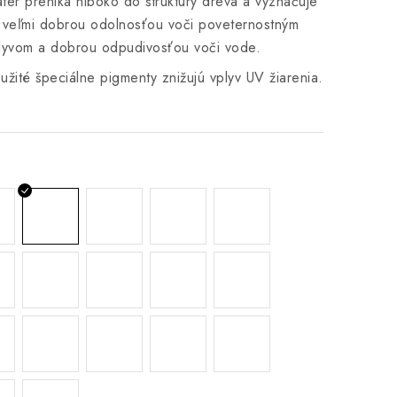
ter preniká hlboko do štruktúry dreva a vyznačuje
 veľmi dobrou odolnosťou voči poveternostným
lyvom a dobrou odpudivosťou voči vode.
užité špeciálne pigmenty znižujú vplyv UV žiarenia.