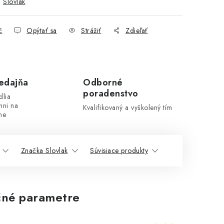
:
Slovlak
č
Opýtať sa
Strážiť
Zdieľať
edajňa
Odborné
poradenstvo
dlia
hni na
Kvalifikovaný a vyškolený tím
ne
Značka Slovlak
Súvisiace produkty
né parametre