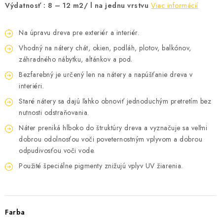
Výdatnosť : 8 – 12 m2/ l na jednu vrstvu
Viac informácií
Na úpravu dreva pre exteriér a interiér.
Vhodný na nátery chát, okien, podláh, plotov, balkónov,
záhradného nábytku, altánkov a pod.
Bezfarebný je určený len na nátery a napúšťanie dreva v
interiéri.
Staré nátery sa dajú ľahko obnoviť jednoduchým pretretím bez
nutnosti odstraňovania.
Náter preniká hlboko do štruktúry dreva a vyznačuje sa veľmi
dobrou odolnosťou voči poveternostným vplyvom a dobrou
odpudivosťou voči vode.
Použité špeciálne pigmenty znižujú vplyv UV žiarenia.
Farba