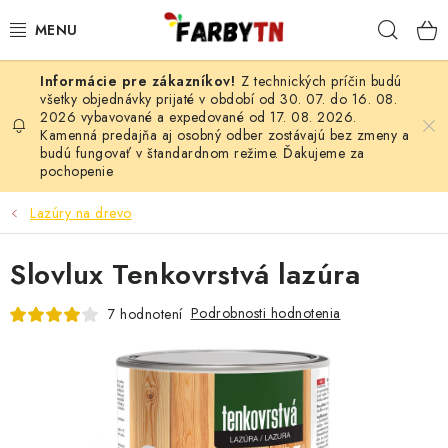
Prejsť
Hľad
na
obsah
Z technických príčin budú
FARBY A LAKY
všetky objednávky prijaté v období od 30. 07. do 16. 08.
2026 vybavované a expedované od 17. 08. 2026.
Kamenná predajňa aj osobný odber zostávajú bez zmeny a
STAVEBNÁ CHÉMIA
budú fungovať v štandardnom režime. Ďakujeme za
pochopenie
MALIARSKE POTREBY
Lazúry na drevo
ČISTIACE PROSTRIEDKY
Slovlux Tenkovrstvá lazúra
NÁRADIE
Podrobnosti hodnotenia
7 hodnotení
AUTO-MOTO
AKCIA