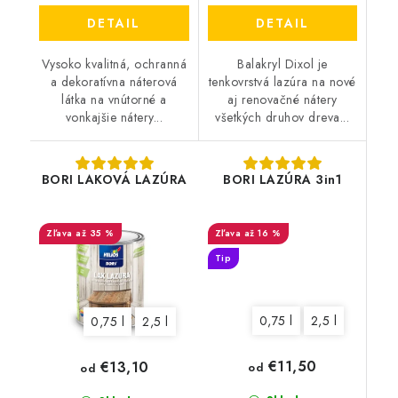
DETAIL
DETAIL
Vysoko kvalitná, ochranná
Balakryl Dixol je
a dekoratívna náterová
tenkovrstvá lazúra na nové
látka na vnútorné a
aj renovačné nátery
vonkajšie nátery...
všetkých druhov dreva...
BORI LAKOVÁ LAZÚRA
BORI LAZÚRA 3in1
až 35 %
až 16 %
Tip
0,75 l
2,5 l
0,75 l
2,5 l
€11,50
€13,10
od
od