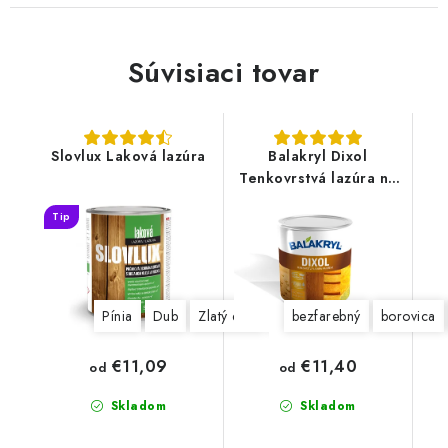
Súvisiaci tovar
Slovlux Laková lazúra
Balakryl Dixol
Tenkovrstvá lazúra na
drevo
Tip
Pínia
Dub
Zlatý dub
Orech svetlý
bezfarebný
Gaštan
borovica
B
€11,09
€11,40
od
od
Skladom
Skladom