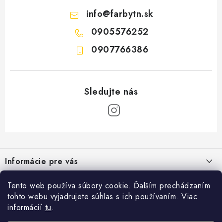
info
@
farbytn.sk
0905576252
0907766386
Z
á
Informácie pre vás
p
ä
Moja objednávka
Tento web používa súbory cookie. Ďalším prechádzaním
Kontakt
t
tohto webu vyjadrujete súhlas s ich používaním. Viac
Vrátenie a odstúpenie od zmluvy
i
Seko Trenčín, s.r.o.
informácií
tu
.
Užitočné odkazy
Hollého 928
e
Obchodné podmienky