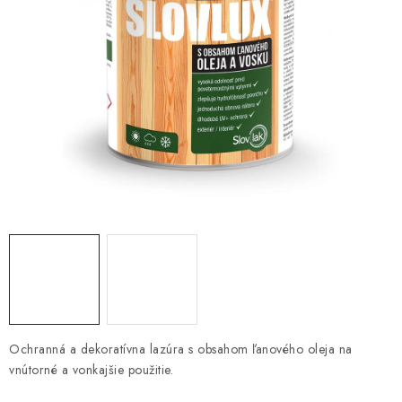
KONTAKTY
OBCHODNÉ PODMIENKY
HODNOTENIE OBCHODU
MIEŠANIE FARIEB
ZNAČKY
Moja objednávka
Vrátenie a odstúpenie od zmluvy
Obchodné podmienky
Podmienky ochrany osobných údajov
Formulár na odstúpenie od zmluvy
Formulár na reklamáciu tovaru
Ochranná a dekoratívna lazúra s obsahom ľanového oleja na
vnútorné a vonkajšie použitie.