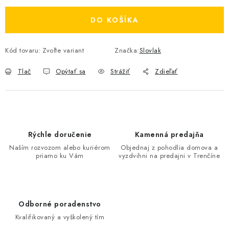
DO KOŠÍKA
Kód tovaru:
Zvoľte variant
Značka:
Slovlak
Tlač
Opýtať sa
Strážiť
Zdieľať
Rýchle doručenie
Kamenná predajňa
Naším rozvozom alebo kuriérom
Objednaj z pohodlia domova a
priamo ku Vám
vyzdvihni na predajni v Trenčíne
Odborné poradenstvo
Kvalifikovaný a vyškolený tím