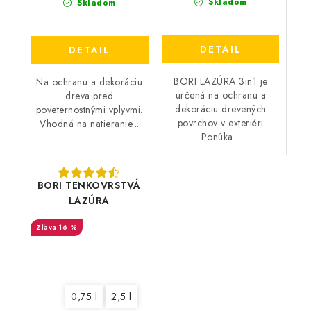
Skladom
Skladom
DETAIL
DETAIL
BORI LAZÚRA 3in1 je
Na ochranu a dekoráciu
určená na ochranu a
dreva pred
dekoráciu drevených
poveternostnými vplyvmi.
povrchov v exteriéri
Vhodná na natieranie...
Ponúka...
BORI TENKOVRSTVÁ
LAZÚRA
16 %
0,75 l
2,5 l