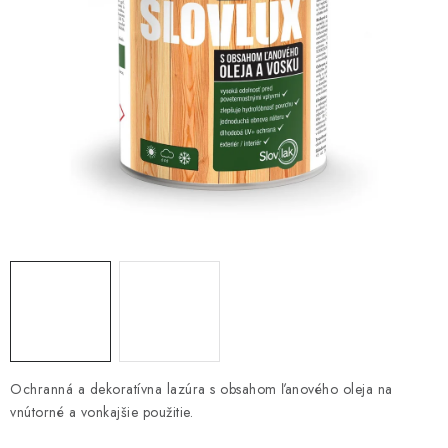
KONTAKTY
OBCHODNÉ PODMIENKY
HODNOTENIE OBCHODU
MIEŠANIE FARIEB
ZNAČKY
Moja objednávka
Vrátenie a odstúpenie od zmluvy
Obchodné podmienky
Podmienky ochrany osobných údajov
Formulár na odstúpenie od zmluvy
Formulár na reklamáciu tovaru
Ochranná a dekoratívna lazúra s obsahom ľanového oleja na
vnútorné a vonkajšie použitie.