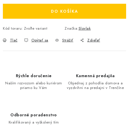
DO KOŠÍKA
Kód tovaru:
Zvoľte variant
Značka:
Slovlak
Tlač
Opýtať sa
Strážiť
Zdieľať
Rýchle doručenie
Kamenná predajňa
Naším rozvozom alebo kuriérom
Objednaj z pohodlia domova a
priamo ku Vám
vyzdvihni na predajni v Trenčíne
Odborné poradenstvo
Kvalifikovaný a vyškolený tím