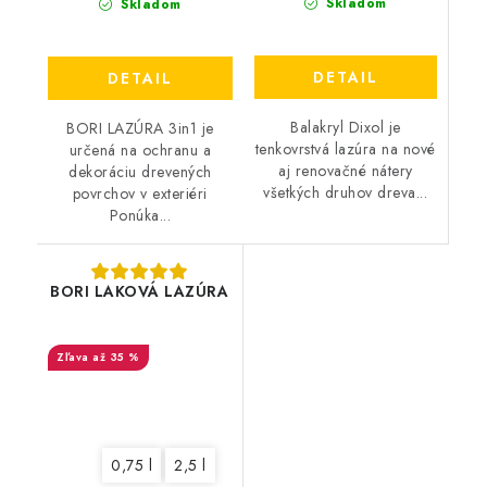
Skladom
Skladom
DETAIL
DETAIL
Balakryl Dixol je
BORI LAZÚRA 3in1 je
tenkovrstvá lazúra na nové
určená na ochranu a
aj renovačné nátery
dekoráciu drevených
všetkých druhov dreva...
povrchov v exteriéri
Ponúka...
BORI LAKOVÁ LAZÚRA
až 35 %
0,75 l
2,5 l