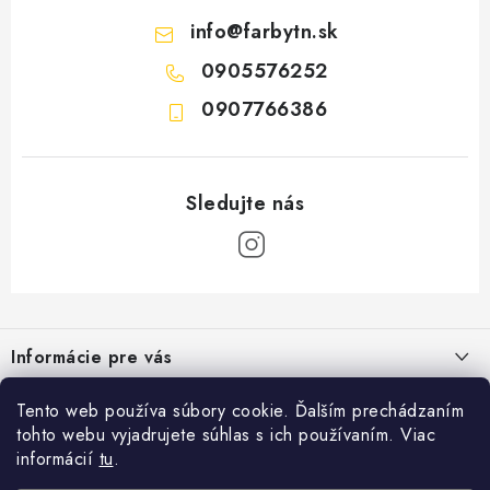
info
@
farbytn.sk
0905576252
0907766386
Z
á
Informácie pre vás
p
ä
Moja objednávka
Tento web používa súbory cookie. Ďalším prechádzaním
Kontakt
t
tohto webu vyjadrujete súhlas s ich používaním. Viac
Vrátenie a odstúpenie od zmluvy
i
Seko Trenčín, s.r.o.
informácií
tu
.
Užitočné odkazy
Hollého 928
Obchodné podmienky