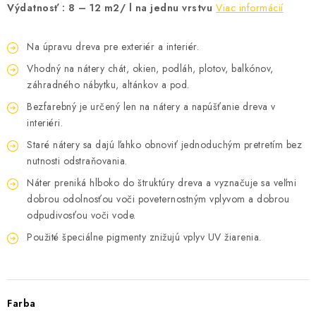
Výdatnosť : 8 – 12 m2/ l na jednu vrstvu
Viac informácií
Na úpravu dreva pre exteriér a interiér.
Vhodný na nátery chát, okien, podláh, plotov, balkónov,
záhradného nábytku, altánkov a pod.
Bezfarebný je určený len na nátery a napúšťanie dreva v
interiéri.
Staré nátery sa dajú ľahko obnoviť jednoduchým pretretím bez
nutnosti odstraňovania.
Náter preniká hlboko do štruktúry dreva a vyznačuje sa veľmi
dobrou odolnosťou voči poveternostným vplyvom a dobrou
odpudivosťou voči vode.
Použité špeciálne pigmenty znižujú vplyv UV žiarenia.
Farba