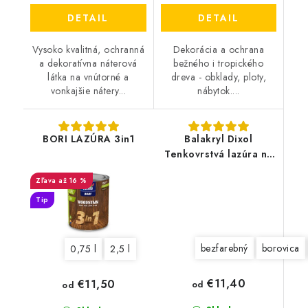
DETAIL
DETAIL
Vysoko kvalitná, ochranná
Dekorácia a ochrana
a dekoratívna náterová
bežného i tropického
látka na vnútorné a
dreva - obklady, ploty,
vonkajšie nátery...
nábytok....
BORI LAZÚRA 3in1
Balakryl Dixol
Tenkovrstvá lazúra na
drevo
až 16 %
Tip
bezfarebný
borovica
0,75 l
2,5 l
€11,40
€11,50
od
od