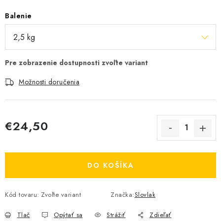
Balenie
Možnosti doručenia
€24,50
Jednotková cena:
DO KOŠÍKA
Kód tovaru:
Zvoľte variant
Značka:
Slovlak
Tlač
Opýtať sa
Strážiť
Zdieľať