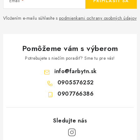
Email
PRIHLÁSIŤ SA
Vložením e-mailu súhlasíte s
podmienkami ochrany osobných údajov
Pomôžeme vám s výberom
Potrebujete s niečím poradiť? Sme tu pre vás!
info
@
farbytn.sk
0905576252
0907766386