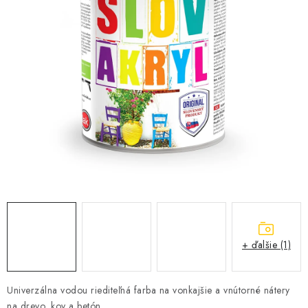
KONTAKTY
OBCHODNÉ PODMIENKY
HODNOTENIE OBCHODU
MIEŠANIE FARIEB
ZNAČKY
Moja objednávka
Vrátenie a odstúpenie od zmluvy
Obchodné podmienky
Podmienky ochrany osobných údajov
Formulár na odstúpenie od zmluvy
+ ďalšie (1)
Formulár na reklamáciu tovaru
Univerzálna vodou riediteľná farba na vonkajšie a vnútorné nátery
na drevo, kov a betón.