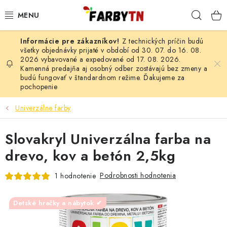
Prejsť
Hľad
na
obsah
Z technických príčin budú
FARBY A LAKY
všetky objednávky prijaté v období od 30. 07. do 16. 08.
2026 vybavované a expedované od 17. 08. 2026.
Kamenná predajňa aj osobný odber zostávajú bez zmeny a
STAVEBNÁ CHÉMIA
budú fungovať v štandardnom režime. Ďakujeme za
pochopenie
MALIARSKE POTREBY
Univerzálne farby
ČISTIACE PROSTRIEDKY
Slovakryl Univerzálna farba na
NÁRADIE
drevo, kov a betón 2,5kg
AUTO-MOTO
Podrobnosti hodnotenia
1 hodnotenie
AKCIA
Detské hračky a nábytok ✔