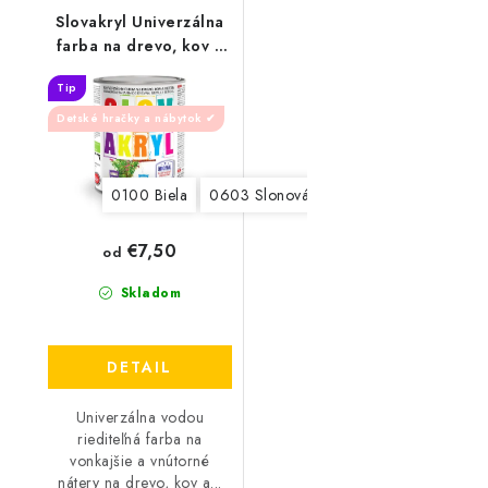
Slovakryl Univerzálna
farba na drevo, kov a
betón 0,75kg
Tip
Detské hračky a nábytok ✔
0100 Biela
0603 Slonová kosť
0610 Béžový
0
€7,50
od
Skladom
DETAIL
Univerzálna vodou
riediteľná farba na
vonkajšie a vnútorné
nátery na drevo, kov a...