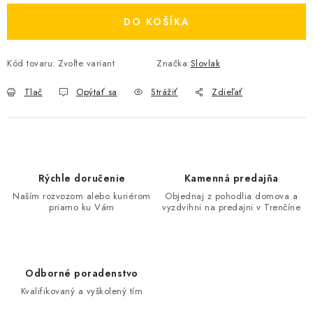
DO KOŠÍKA
Kód tovaru:
Zvoľte variant
Značka:
Slovlak
Tlač
Opýtať sa
Strážiť
Zdieľať
Rýchle doručenie
Kamenná predajňa
Naším rozvozom alebo kuriérom
Objednaj z pohodlia domova a
priamo ku Vám
vyzdvihni na predajni v Trenčíne
Odborné poradenstvo
Kvalifikovaný a vyškolený tím