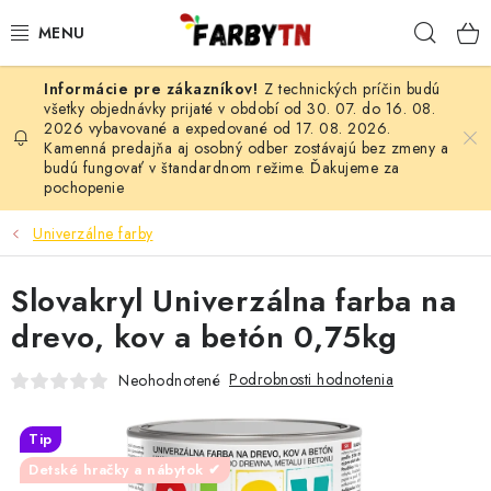
Prejsť
Hľad
na
obsah
Z technických príčin budú
FARBY A LAKY
všetky objednávky prijaté v období od 30. 07. do 16. 08.
2026 vybavované a expedované od 17. 08. 2026.
Kamenná predajňa aj osobný odber zostávajú bez zmeny a
STAVEBNÁ CHÉMIA
budú fungovať v štandardnom režime. Ďakujeme za
pochopenie
MALIARSKE POTREBY
Univerzálne farby
ČISTIACE PROSTRIEDKY
Slovakryl Univerzálna farba na
NÁRADIE
drevo, kov a betón 0,75kg
AUTO-MOTO
Podrobnosti hodnotenia
Neohodnotené
AKCIA
Tip
Detské hračky a nábytok ✔