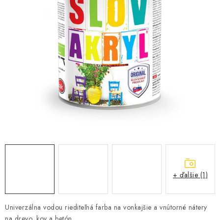
KONTAKTY
OBCHODNÉ PODMIENKY
HODNOTENIE OBCHODU
MIEŠANIE FARIEB
ZNAČKY
Moja objednávka
Vrátenie a odstúpenie od zmluvy
Obchodné podmienky
Podmienky ochrany osobných údajov
Formulár na odstúpenie od zmluvy
+ ďalšie (1)
Formulár na reklamáciu tovaru
Univerzálna vodou riediteľná farba na vonkajšie a vnútorné nátery
na drevo, kov a betón.