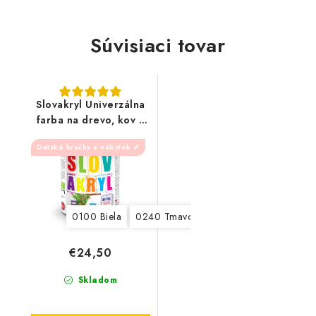
Súvisiaci tovar
Slovakryl Univerzálna
farba na drevo, kov a
betón 2,5kg
Detské hračky a nábytok ✔
0100 Biela
0240 Tmavohnedý
€24,50
Skladom