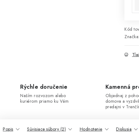
Kód tov
Značka
Tla
Rýchle doručenie
Kamenná pr
Naším rozvozom alebo
Objednaj z poho
kuriérom priamo ku Vám
domova a vyzdvi
predajni v Trenčí
Popis
Súvisiace súbory (2)
Hodnotenie
Diskusia