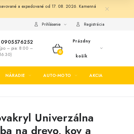
 vybavované a expedované od 17. 08. 2026. Kamenná
Formulár na odstúpenie od zmluvy
Formulár na reklamáciu tov
Prihlásenie
Registrácia
Prázdny
0905576252
(po – pia: 8:00 –
NÁKUPNÝ
16:30)
košík
KOŠÍK
NÁRADIE
AUTO-MOTO
AKCIA
KONTAK
ovakryl Univerzálna
rba na drevo, kov a