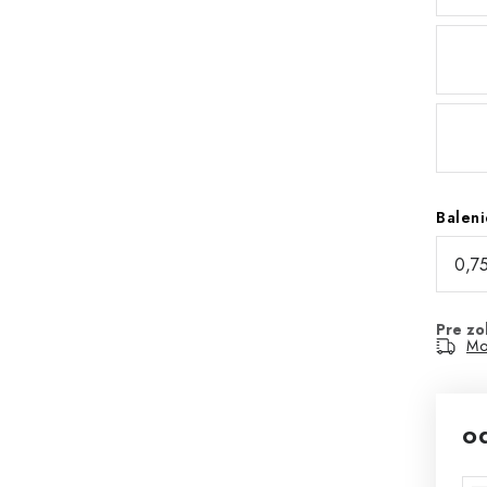
Baleni
Mo
o
Jed