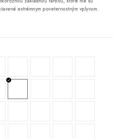
tikoróznou základnou farbou, ktoré nie sú
stavené extrémnym poveternostným vplyvom.