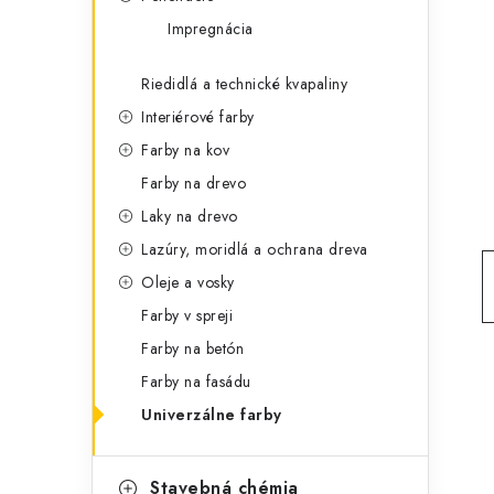
t
č
Impregnácia
e
n
g
Riedidlá a technické kvapaliny
ý
ó
Interiérové farby
p
r
Farby na kov
a
i
Farby na drevo
e
n
Laky na drevo
Lazúry, moridlá a ochrana dreva
e
Oleje a vosky
l
Farby v spreji
Farby na betón
Farby na fasádu
Univerzálne farby
Stavebná chémia