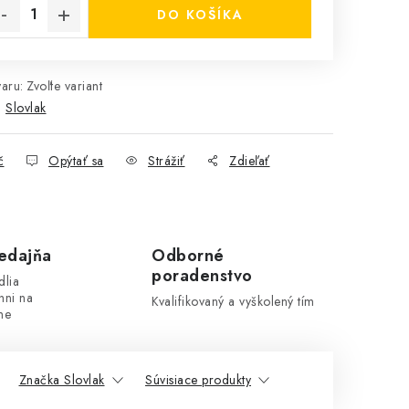
DO KOŠÍKA
aru:
Zvoľte variant
:
Slovlak
č
Opýtať sa
Strážiť
Zdieľať
edajňa
Odborné
poradenstvo
dlia
hni na
Kvalifikovaný a vyškolený tím
ne
Značka Slovlak
Súvisiace produkty