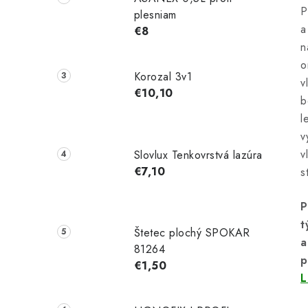
P
plesniam
a
€8
n
o
Korozal 3v1
v
€10,10
b
l
v
v
Slovlux Tenkovrstvá lazúra
€7,10
s
P
t
Štetec plochý SPOKAR
a
81264
p
€1,50
L