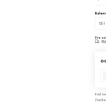
Baleni
Mo
o
Jed
Kód tov
Značka