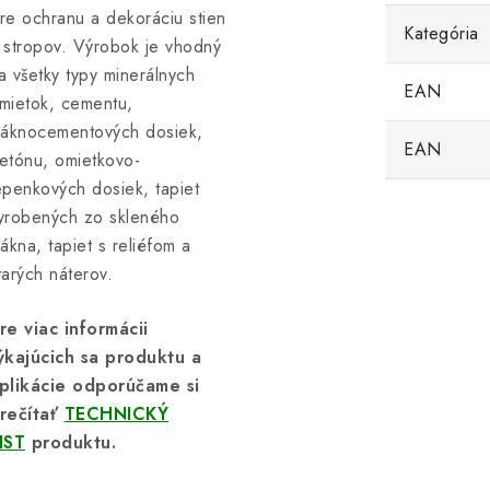
re ochranu a dekoráciu stien
Kategória
 stropov. Výrobok je vhodný
a všetky typy minerálnych
EAN
mietok, cementu,
láknocementových dosiek,
EAN
etónu, omietkovo-
epenkových dosiek, tapiet
yrobených zo skleného
lákna, tapiet s reliéfom a
tarých náterov.
re viac informácii
ýkajúcich sa produktu a
plikácie odporúčame si
rečítať
TECHNICKÝ
IST
produktu.