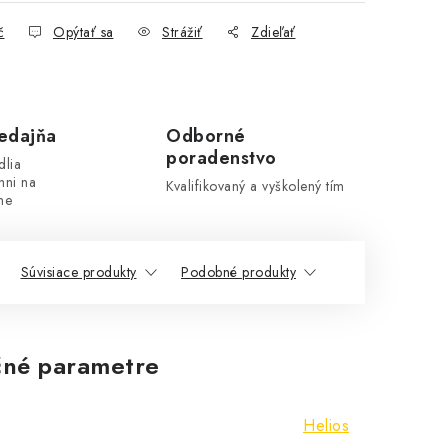
č
Opýtať sa
Strážiť
Zdieľať
edajňa
Odborné
poradenstvo
dlia
hni na
Kvalifikovaný a vyškolený tím
ne
Súvisiace produkty
Podobné produkty
né parametre
Helios