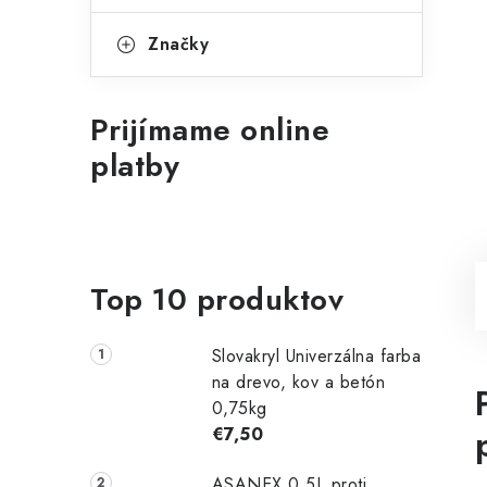
Značky
Prijímame online
platby
Top 10 produktov
Slovakryl Univerzálna farba
na drevo, kov a betón
0,75kg
€7,50
ASANEX 0,5L proti