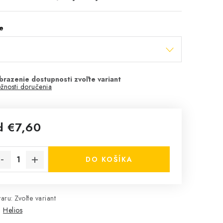
e
žnosti doručenia
d
€7,60
notková cena:
DO KOŠÍKA
aru:
Zvoľte variant
:
Helios