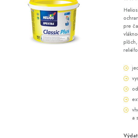
Helios
ochran
pre ča
vlákno
plôch,
reliéf
je
vy
od
ex
vh
a 
Výdat