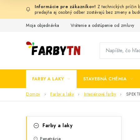
Prejsť
Z technických príčin
na
predajňa aj osobný odber zostávajú bez zmeny a bu
obsah
Moja objednávka
Vrátenie a odstúpenie od zmluvy
FARBY A LAKY
STAVEBNÁ CHÉMIA
Domov
Farby a laky
Interiérové farby
SPEKTR
B
K
Preskočiť
Farby a laky
kategórie
a
o
Penetrácie