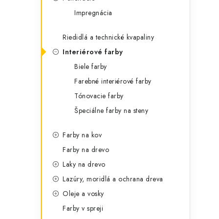
t
č
Impregnácia
e
n
g
Riedidlá a technické kvapaliny
ý
ó
Interiérové farby
p
r
Biele farby
a
i
Farebné interiérové farby
e
n
Tónovacie farby
Špeciálne farby na steny
e
l
Farby na kov
Farby na drevo
Laky na drevo
Lazúry, moridlá a ochrana dreva
Oleje a vosky
Farby v spreji