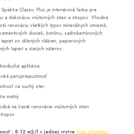
 Spektra Classic Plus je interiérová farba pre
u a dekoráciu vnútorných stien a stropov. Vhodná
stú renováciu všetkých typov minerálnych omietok,
cementových dosiek, betónu, sadrokartónových
 tapiet zo sklených vlákien, papierových
ových tapiet a starých náterov.
dnoduchá aplikácia
soká paropriepustnosť
olnosť na suchý oter
tra matný
odná na časté renovácie vnútorných stien
stropov
nosť : 8-12 m2/l v jednej vrstve
Viac informácií