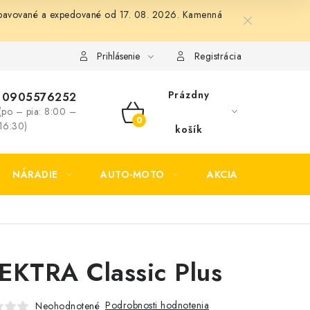
 vybavované a expedované od 17. 08. 2026. Kamenná
Formulár na odstúpenie od zmluvy
Formulár na reklamáciu tov
Prihlásenie
Registrácia
Prázdny
0905576252
(po – pia: 8:00 –
NÁKUPNÝ
16:30)
košík
KOŠÍK
NÁRADIE
AUTO-MOTO
AKCIA
KONTAK
EKTRA Classic Plus
Podrobnosti hodnotenia
Neohodnotené