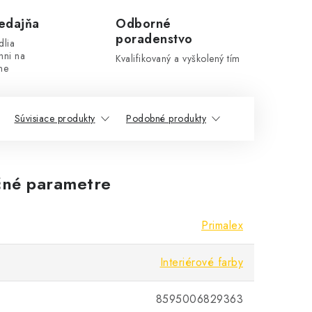
edajňa
Odborné
poradenstvo
dlia
hni na
Kvalifikovaný a vyškolený tím
ne
Súvisiace produkty
Podobné produkty
né parametre
Primalex
Interiérové farby
8595006829363