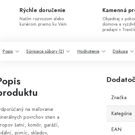
Rýchle doručenie
Kamenná pr
Naším rozvozom alebo
Objednaj z poho
kuriérom priamo ku Vám
domova a vyzdvi
predajni v Trenčí
Popis
Súvisiace súbory (2)
Hodnotenie
Diskusia
Popis
Dodatoč
produktu
Značka
dporúčaný na maľovanie
Kategória
inerálnych povrchov stien a
tropov šatní, komôr, garáží,
EAN
edální, pivníc, skladov,