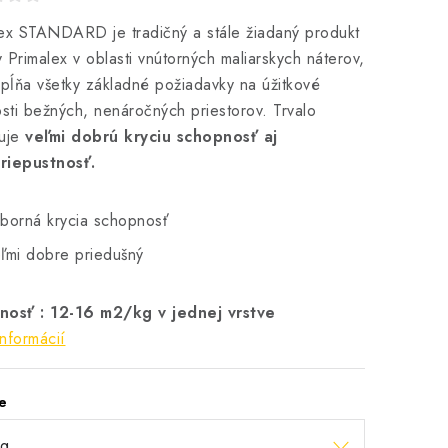
ex STANDARD je tradičný a stále žiadaný produkt
 Primalex v oblasti vnútorných maliarskych náterov,
spĺňa všetky základné požiadavky na úžitkové
osti bežných, nenáročných priestorov. Trvalo
tuje
veľmi dobrú kryciu schopnosť aj
riepustnosť.
borná krycia schopnosť
ľmi dobre priedušný
nosť : 12-16 m2/kg v jednej vrstve
informácií
e