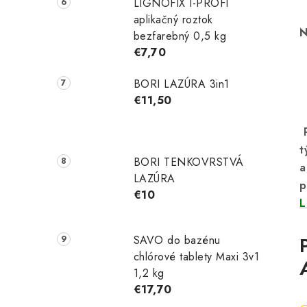
LIGNOFIX I-PROFI
aplikačný roztok
N
bezfarebný 0,5 kg
€7,70
BORI LAZÚRA 3in1
€11,50
t
BORI TENKOVRSTVÁ
a
LAZÚRA
p
€10
L
SAVO do bazénu
chlórové tablety Maxi 3v1
1,2 kg
€17,70