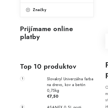
Značky
Prijímame online
platby
Top 10 produktov
Slovakryl Univerzálna farba
na drevo, kov a betón
O
0,75kg
m
€7,50
s
j
ASANEX 0,5L proti