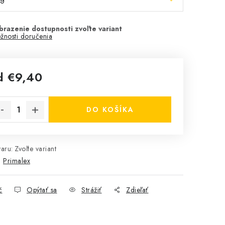
žnosti doručenia
d
€9,40
notková cena:
DO KOŠÍKA
aru:
Zvoľte variant
:
Primalex
č
Opýtať sa
Strážiť
Zdieľať