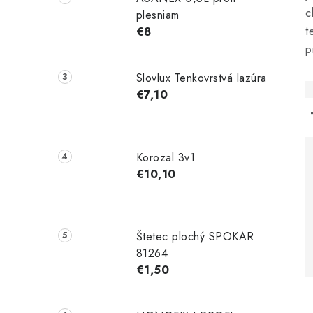
c
plesniam
t
€8
p
Slovlux Tenkovrstvá lazúra
€7,10
Korozal 3v1
€10,10
Štetec plochý SPOKAR
81264
€1,50