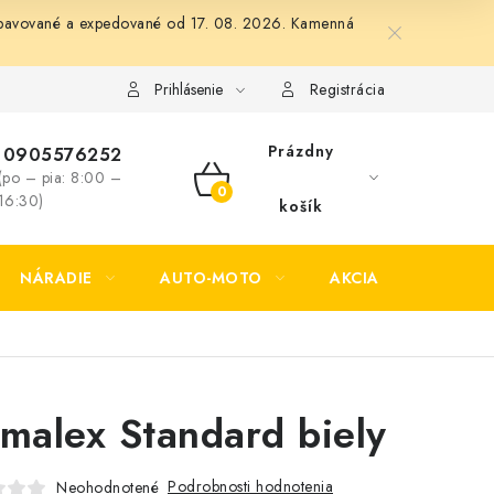
 vybavované a expedované od 17. 08. 2026. Kamenná
Formulár na odstúpenie od zmluvy
Formulár na reklamáciu tov
Prihlásenie
Registrácia
Prázdny
0905576252
(po – pia: 8:00 –
NÁKUPNÝ
16:30)
košík
KOŠÍK
NÁRADIE
AUTO-MOTO
AKCIA
KONTAK
imalex Standard biely
Podrobnosti hodnotenia
Neohodnotené