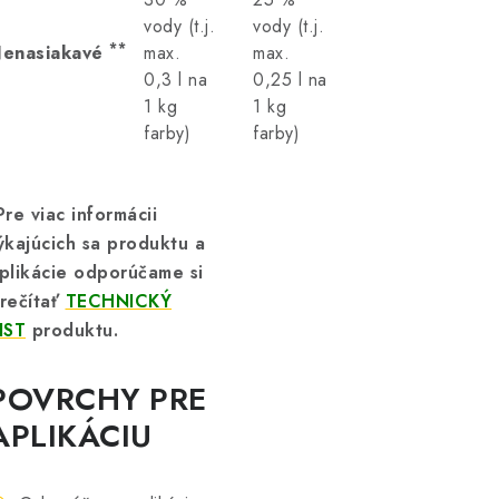
vody (t.j.
vody (t.j.
**
enasiakavé
max.
max.
0,3 l na
0,25 l na
1 kg
1 kg
farby)
farby)
Pre viac informácii
ýkajúcich sa produktu a
plikácie odporúčame si
rečítať
TECHNICKÝ
IST
produktu.
POVRCHY PRE
APLIKÁCIU