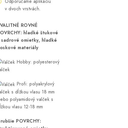
Odporúčame aplikáciu
v dvoch vrstvách.
VALITNÉ ROVNÉ
OVRCHY: hladké štukové
 sadrové omietky, hladké
oskové materiály
Hobby: polyesterový
alček
Profi: polyakrylový
alček s dĺžkou vlasu 18 mm
lebo polyamidový valček s
ĺžkou vlasu 12-18 mm
rubšie POVRCHY: