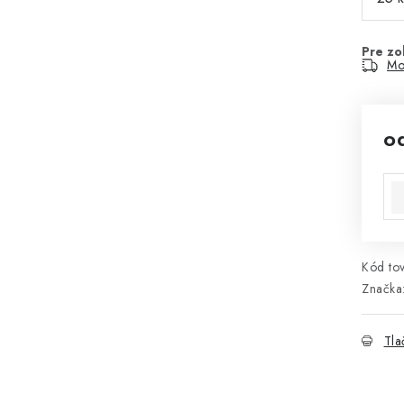
Mo
o
Jed
Kód tov
Značka
Tla