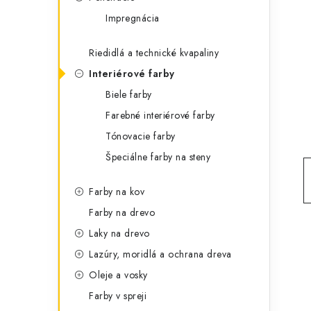
t
č
Impregnácia
e
n
g
Riedidlá a technické kvapaliny
ý
ó
Interiérové farby
p
r
Biele farby
a
i
Farebné interiérové farby
e
n
Tónovacie farby
Špeciálne farby na steny
e
l
Farby na kov
Farby na drevo
Laky na drevo
Lazúry, moridlá a ochrana dreva
Oleje a vosky
Farby v spreji