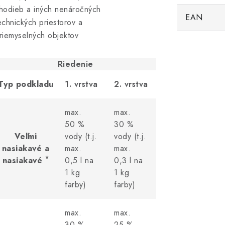
hodieb a iných nenáročných
EAN
echnických priestorov a
riemyselných objektov
Riedenie
Typ podkladu
1. vrstva
2. vrstva
max.
max.
50 %
30 %
Veľmi
vody (t.j.
vody (t.j.
nasiakavé a
max.
max.
*
nasiakavé
0,5 l na
0,3 l na
1 kg
1 kg
farby)
farby)
max.
max.
30 %
25 %