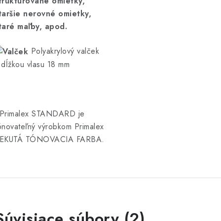
truktúrované omietky,
taršie nerovné omietky,
taré maľby, apod.
Polyakrylový valček
 dĺžkou vlasu 18 mm
Primalex STANDARD je
ónovateľný výrobkom Primalex
EKUTÁ TÓNOVACIA FARBA.
Súvisiace súbory (2)