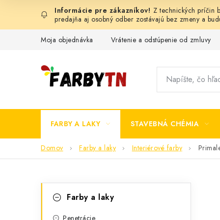
Prejsť
Z technických príčin
na
predajňa aj osobný odber zostávajú bez zmeny a bu
obsah
Moja objednávka
Vrátenie a odstúpenie od zmluvy
FARBY A LAKY
STAVEBNÁ CHÉMIA
Domov
Farby a laky
Interiérové farby
Primal
B
K
Preskočiť
Farby a laky
kategórie
a
o
Penetrácie