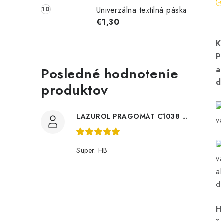
Univerzálna textilná páska
€1,30
K
P
Posledné hodnotenie
a
d
produktov
LAZUROL PRAGOMAT C1038 0,75l
v
Super. HB
v
a
d
H