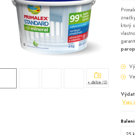
Primal
značky
ktorý 
vlastn
garan
parop
Vý
Ve
+ ďalšie (2)
Výdat
Viac 
Baleni