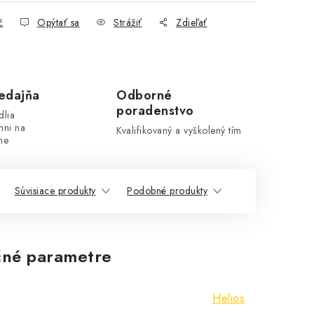
č
Opýtať sa
Strážiť
Zdieľať
edajňa
Odborné
poradenstvo
dlia
hni na
Kvalifikovaný a vyškolený tím
ne
Súvisiace produkty
Podobné produkty
né parametre
Helios