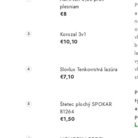
P
plesniam
a
€8
n
o
Korozal 3v1
v
€10,10
b
l
v
v
Slovlux Tenkovrstvá lazúra
€7,10
s
P
t
Štetec plochý SPOKAR
a
81264
p
€1,50
L