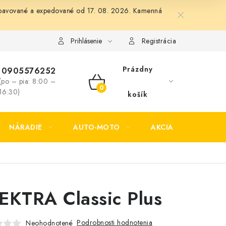
 vybavované a expedované od 17. 08. 2026. Kamenná
Formulár na odstúpenie od zmluvy
Formulár na reklamáciu tov
Prihlásenie
Registrácia
Prázdny
0905576252
(po – pia: 8:00 –
NÁKUPNÝ
16:30)
košík
KOŠÍK
NÁRADIE
AUTO-MOTO
AKCIA
KONTAK
EKTRA Classic Plus
Podrobnosti hodnotenia
Neohodnotené