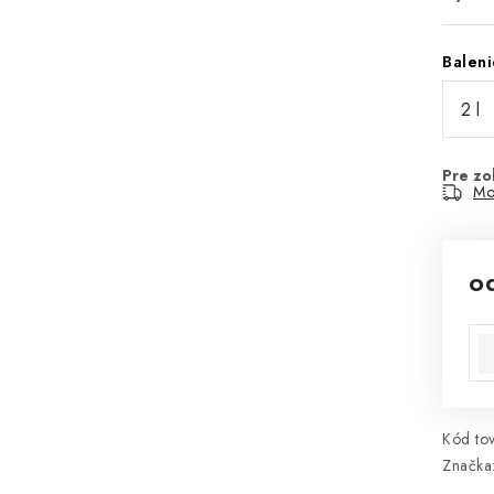
Baleni
Mo
o
Jed
Kód tov
Značka