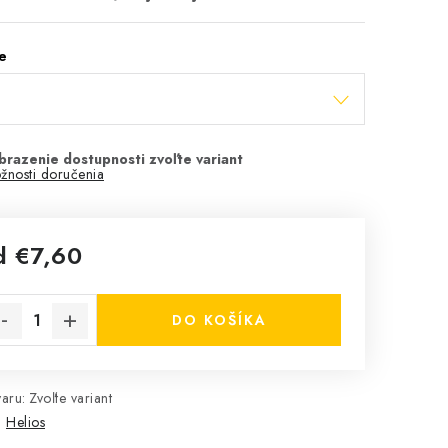
e
žnosti doručenia
d
€7,60
notková cena:
DO KOŠÍKA
aru:
Zvoľte variant
:
Helios