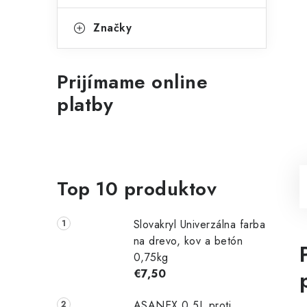
Značky
Prijímame online
platby
Top 10 produktov
Slovakryl Univerzálna farba
na drevo, kov a betón
0,75kg
€7,50
ASANEX 0,5L proti