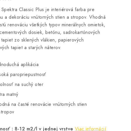
 Spektra Classic Plus je interiérová farba pre
u a dekoráciu vnútorných stien a stropov. Vhodná
stú renováciu všetkých typov minerálnych omietok,
cementových dosiek, betónu, sadrokartónových
 tapiet zo sklených vlákien, papierových
ových tapiet a starých náterov.
dnoduchá aplikácia
soká paropriepustnosť
olnosť na suchý oter
tra matný
odná na časté renovácie vnútorných stien
stropov
nosť : 8-12 m2/l v jednej vrstve
Viac informácií