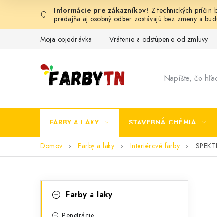
Prejsť
Z technických príčin
na
predajňa aj osobný odber zostávajú bez zmeny a bu
obsah
Moja objednávka
Vrátenie a odstúpenie od zmluvy
FARBY A LAKY
STAVEBNÁ CHÉMIA
Domov
Farby a laky
Interiérové farby
SPEKTR
B
K
Preskočiť
Farby a laky
kategórie
a
o
Penetrácie