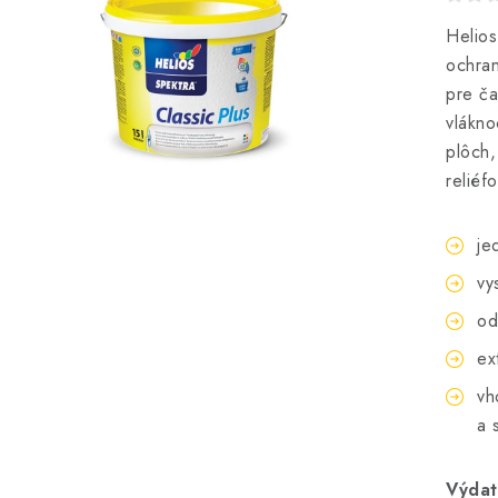
Helios
ochran
pre ča
vlákno
plôch,
reliéf
je
vy
od
ex
vh
a 
Výdat