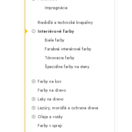
t
č
Impregnácia
e
n
g
Riedidlá a technické kvapaliny
ý
ó
Interiérové farby
p
r
Biele farby
a
i
Farebné interiérové farby
e
n
Tónovacie farby
Špeciálne farby na steny
e
l
Farby na kov
Farby na drevo
Laky na drevo
Lazúry, moridlá a ochrana dreva
Oleje a vosky
Farby v spreji