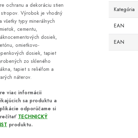
re ochranu a dekoráciu stien
Kategória
 stropov. Výrobok je vhodný
a všetky typy minerálnych
EAN
mietok, cementu,
láknocementových dosiek,
EAN
etónu, omietkovo-
epenkových dosiek, tapiet
yrobených zo skleného
lákna, tapiet s reliéfom a
tarých náterov.
re viac informácii
ýkajúcich sa produktu a
plikácie odporúčame si
rečítať
TECHNICKÝ
IST
produktu.