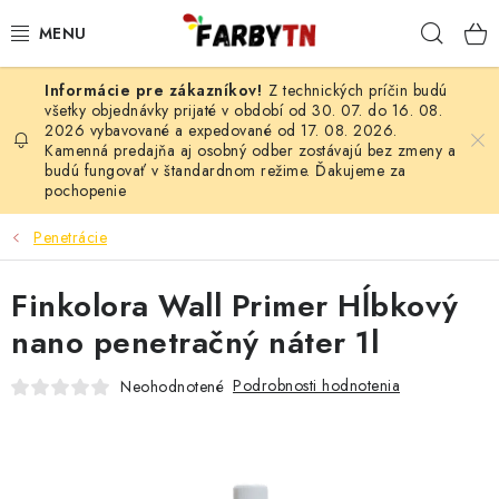
Prejsť
Hľad
na
obsah
Z technických príčin budú
FARBY A LAKY
všetky objednávky prijaté v období od 30. 07. do 16. 08.
2026 vybavované a expedované od 17. 08. 2026.
Kamenná predajňa aj osobný odber zostávajú bez zmeny a
STAVEBNÁ CHÉMIA
budú fungovať v štandardnom režime. Ďakujeme za
pochopenie
MALIARSKE POTREBY
Penetrácie
ČISTIACE PROSTRIEDKY
Finkolora Wall Primer Hĺbkový
NÁRADIE
nano penetračný náter 1l
AUTO-MOTO
Podrobnosti hodnotenia
Neohodnotené
AKCIA