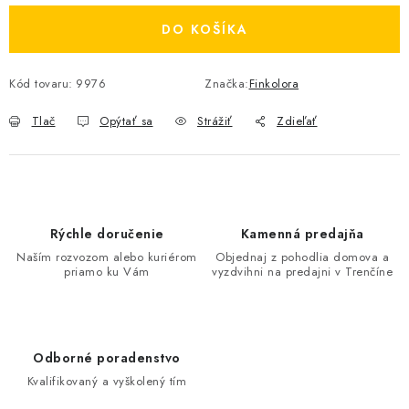
DO KOŠÍKA
Kód tovaru:
9976
Značka:
Finkolora
Tlač
Opýtať sa
Strážiť
Zdieľať
Rýchle doručenie
Kamenná predajňa
Naším rozvozom alebo kuriérom
Objednaj z pohodlia domova a
priamo ku Vám
vyzdvihni na predajni v Trenčíne
Odborné poradenstvo
Kvalifikovaný a vyškolený tím