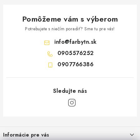
Pomôžeme vám s výberom
Potrebujete s niečím poradiť? Sme tu pre vás!
info
@
farbytn.sk
0905576252
0907766386
Z
á
Informácie pre vás
p