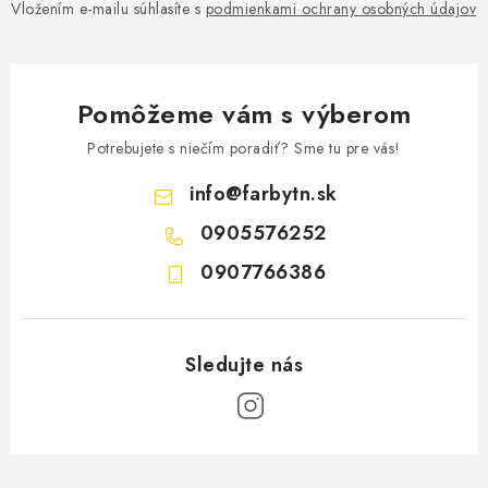
Vložením e-mailu súhlasíte s
podmienkami ochrany osobných údajov
Pomôžeme vám s výberom
Potrebujete s niečím poradiť? Sme tu pre vás!
info
@
farbytn.sk
0905576252
0907766386
Z