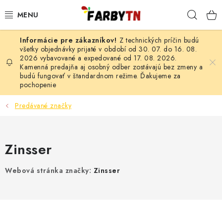
Prejsť
Hľad
na
obsah
Z technických príčin budú
FARBY A LAKY
všetky objednávky prijaté v období od 30. 07. do 16. 08.
2026 vybavované a expedované od 17. 08. 2026.
Kamenná predajňa aj osobný odber zostávajú bez zmeny a
STAVEBNÁ CHÉMIA
budú fungovať v štandardnom režime. Ďakujeme za
pochopenie
MALIARSKE POTREBY
Predávané značky
ČISTIACE PROSTRIEDKY
Zinsser
NÁRADIE
Webová stránka značky:
Zinsser
AUTO-MOTO
AKCIA