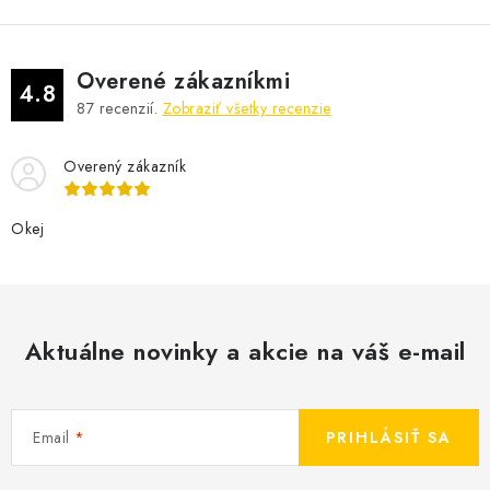
l
á
d
Overené zákazníkmi
a
4.8
87
recenzií.
Zobraziť všetky recenzie
c
i
Overený zákazník
e
p
r
Okej
v
k
y
v
Aktuálne novinky a akcie na váš e-mail
ý
p
i
Email
PRIHLÁSIŤ SA
s
u