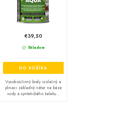
€39,50
Skladom
DO KOŠÍKA
Vysokoúčinný biely izolačný a
plniaci základný náter na báze
vody a syntetického šelaku...
O
v