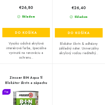
o
€26,80
€26,40
v
Skladom
Skladom
DO KOŠÍKA
DO KOŠÍKA
Vysoko odolná akrylová
Blokátor škvŕn & adhézny
interiérová farba, špeciálne
základný náter. Univerzálny
vyvinutá na renováciu a
akrylový vodou riediteľný...
ochranu...
Zinsser BIN Aqua 1l
Blokátor škvŕn a zápachu
Tip