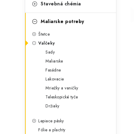
t
č
Stavebná chémia
e
n
g
Maliarske potreby
ý
ó
Štetce
p
r
Valčeky
a
i
Sady
e
n
Maliarske
e
Fasádne
Lakovacie
l
Mriežky a vaničky
Teleskopické tyče
Držiaky
Lepiace pásky
Fólie a plachty