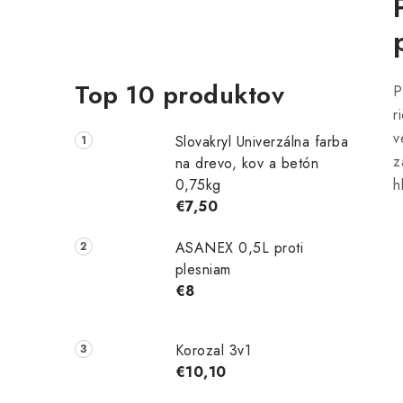
Top 10 produktov
P
r
v
Slovakryl Univerzálna farba
z
na drevo, kov a betón
0,75kg
h
€7,50
ASANEX 0,5L proti
plesniam
€8
Korozal 3v1
€10,10