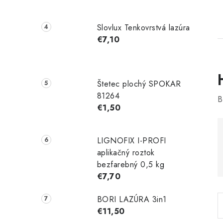
Slovlux Tenkovrstvá lazúra
€7,10
Štetec plochý SPOKAR
81264
B
€1,50
i
LIGNOFIX I-PROFI
aplikačný roztok
bezfarebný 0,5 kg
€7,70
BORI LAZÚRA 3in1
€11,50