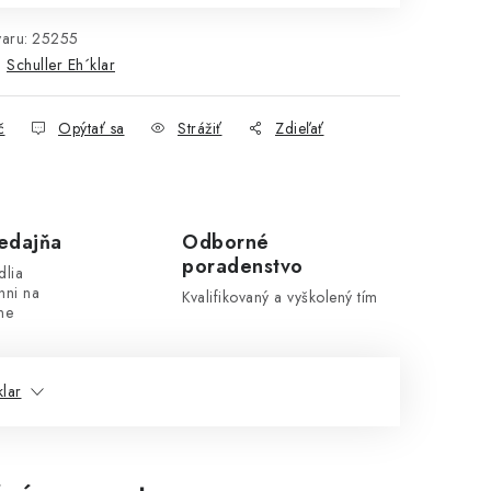
aru:
25255
:
Schuller Eh´klar
č
Opýtať sa
Strážiť
Zdieľať
edajňa
Odborné
poradenstvo
dlia
hni na
Kvalifikovaný a vyškolený tím
ne
klar