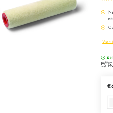
Na
ni
Od
Viac 
Sk
Mo
€
Jed