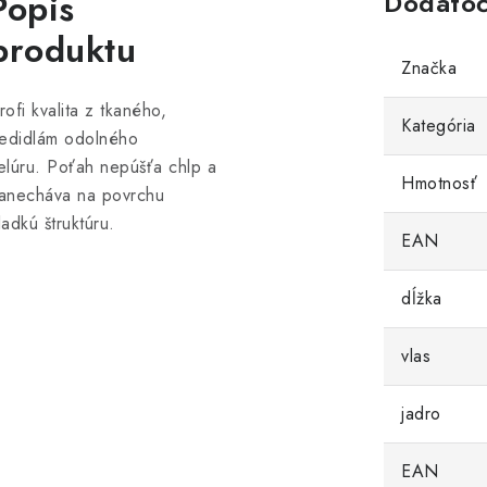
Popis
Dodatoč
produktu
Značka
rofi kvalita z tkaného,
Kategória
iedidlám odolného
elúru. Poťah nepúšťa chlp a
Hmotnosť
anecháva na povrchu
ladkú štruktúru.
EAN
dĺžka
vlas
jadro
EAN