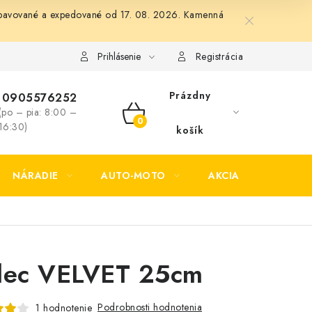
 vybavované a expedované od 17. 08. 2026. Kamenná
Formulár na odstúpenie od zmluvy
Formulár na reklamáciu tov
Prihlásenie
Registrácia
Prázdny
0905576252
(po – pia: 8:00 –
NÁKUPNÝ
16:30)
košík
KOŠÍK
NÁRADIE
AUTO-MOTO
AKCIA
KONTAK
lec VELVET 25cm
Podrobnosti hodnotenia
1 hodnotenie