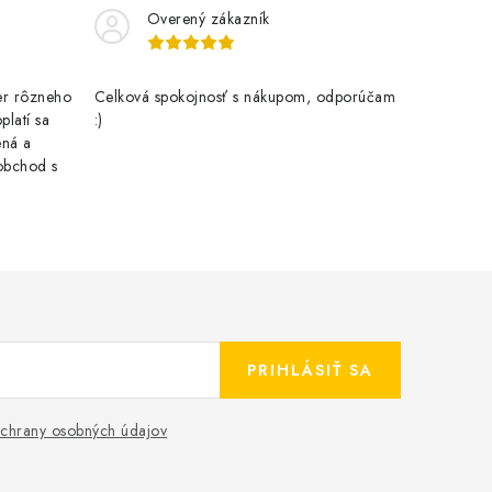
Overený zákazník
er rôzneho
Celková spokojnosť s nákupom, odporúčam
latí sa
:)
ená a
obchod s
PRIHLÁSIŤ SA
chrany osobných údajov