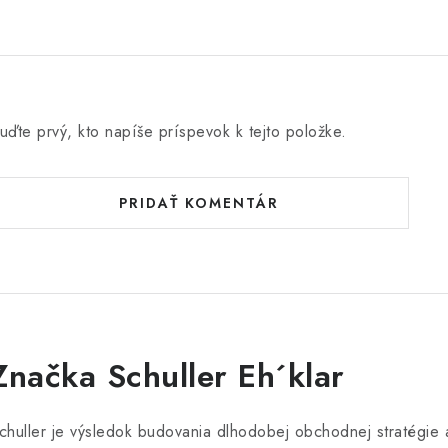
o
e
n
uďte prvý, kto napíše príspevok k tejto položke.
PRIDAŤ KOMENTÁR
Značka Schuller Eh´klar
chuller je výsledok budovania dlhodobej obchodnej stratégie 