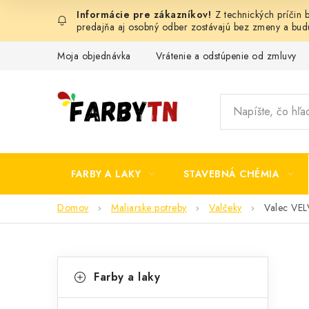
Prejsť
Z technických príčin
na
predajňa aj osobný odber zostávajú bez zmeny a bu
obsah
Moja objednávka
Vrátenie a odstúpenie od zmluvy
FARBY A LAKY
STAVEBNÁ CHÉMIA
Domov
Maliarske potreby
Valčeky
Valec VE
B
K
Preskočiť
Farby a laky
kategórie
a
o