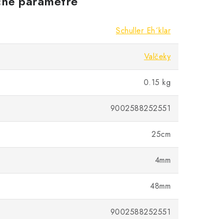
né parametre
Schuller Eh´klar
Valčeky
0.15 kg
9002588252551
25cm
4mm
48mm
9002588252551