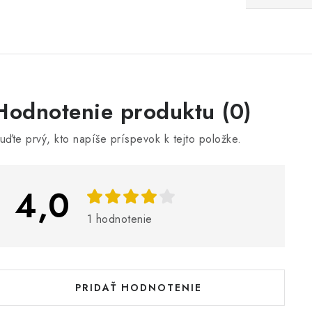
V
Hodnotenie produktu (0)
ý
uďte prvý, kto napíše príspevok k tejto položke.
p
4,0
s
h
1 hodnotenie
o
d
n
PRIDAŤ HODNOTENIE