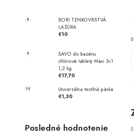
t
BORI TENKOVRSTVÁ
LAZÚRA
€10
í
B
SAVO do bazénu
chlórové tablety Maxi 3v1
1,2 kg
€17,70
Univerzálna textilná páska
€1,30
Posledné hodnotenie
S