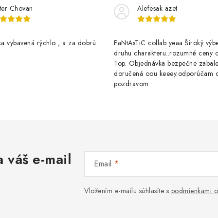
ter Chovan
Alefesak azet
a vybavená rýchlo , a za dobrú
FaNtAsTiC collab yeaa.Široký výb
druhu charakteru..rozumné ceny op
Top. Objednávka bezpečne zabal
doručená oou keeey.odporúčam 
pozdravom
 váš e-mail
Email
Vložením e-mailu súhlasíte s
podmienkami o