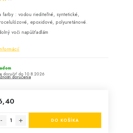
 farby : vodou riediteľné, syntetické,
trocelulózové, epoxidové, polyuretánové.
olný voči napúšťadlám
informácií
ladom
10.8.2026
žnosti doručenia
6,40
notková cena:
DO KOŠÍKA