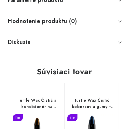
Parametre produktu
Hodnotenie produktu (0)
Diskusia
Súvisiaci tovar
Turtle Wax Čistič a
Turtle Wax Čistič
kondicionér na
kobercov a gumy +
kožu+kefa 400ml
kefa 400ml
Tip
Tip