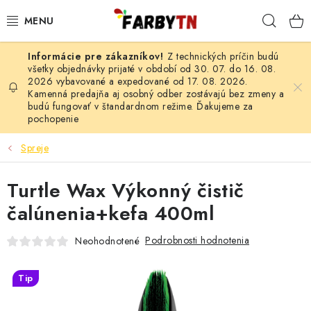
Prejsť
Hľad
na
obsah
Z technických príčin budú
FARBY A LAKY
všetky objednávky prijaté v období od 30. 07. do 16. 08.
2026 vybavované a expedované od 17. 08. 2026.
Kamenná predajňa aj osobný odber zostávajú bez zmeny a
STAVEBNÁ CHÉMIA
budú fungovať v štandardnom režime. Ďakujeme za
pochopenie
MALIARSKE POTREBY
Spreje
ČISTIACE PROSTRIEDKY
Turtle Wax Výkonný čistič
NÁRADIE
čalúnenia+kefa 400ml
AUTO-MOTO
Podrobnosti hodnotenia
Neohodnotené
AKCIA
Tip