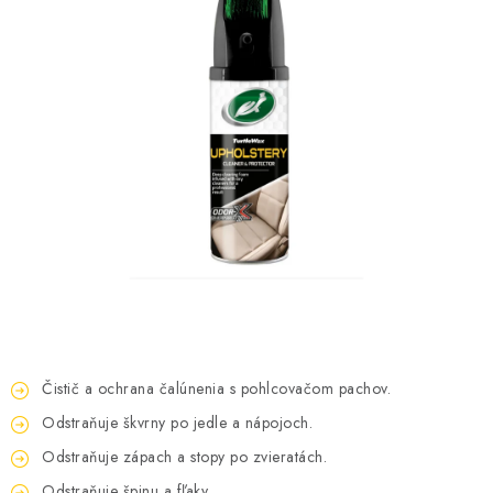
KONTAKTY
OBCHODNÉ PODMIENKY
HODNOTENIE OBCHODU
MIEŠANIE FARIEB
ZNAČKY
Moja objednávka
Vrátenie a odstúpenie od zmluvy
Obchodné podmienky
Podmienky ochrany osobných údajov
Formulár na odstúpenie od zmluvy
Čistič a ochrana čalúnenia s pohlcovačom pachov.
Formulár na reklamáciu tovaru
Odstraňuje škvrny po jedle a nápojoch.
Odstraňuje zápach a stopy po zvieratách.
Odstraňuje špinu a fľaky.