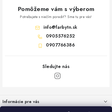
Pomôžeme vám s výberom
Potrebujete s niečím poradiť? Sme tu pre vás!
info
@
farbytn.sk
0905576252
0907766386
Z
á
Informácie pre vás
p
ä
Moja objednávka