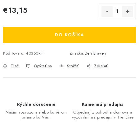
€13,15
Jednotková cena:
DO KOŠÍKA
Kód tovaru:
40350RF
Značka:
Den Braven
Tlač
Opýtať sa
Strážiť
Zdieľať
Rýchle doručenie
Kamenná predajňa
Naším rozvozom alebo kuriérom
Objednaj z pohodlia domova a
priamo ku Vám
vyzdvihni na predajni v Trenčíne