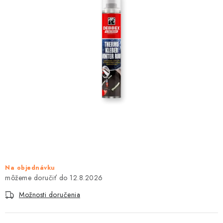
KONTAKTY
OBCHODNÉ PODMIENKY
HODNOTENIE OBCHODU
MIEŠANIE FARIEB
ZNAČKY
Moja objednávka
Vrátenie a odstúpenie od zmluvy
Obchodné podmienky
Podmienky ochrany osobných údajov
Formulár na odstúpenie od zmluvy
Na objednávku
12.8.2026
Formulár na reklamáciu tovaru
Možnosti doručenia