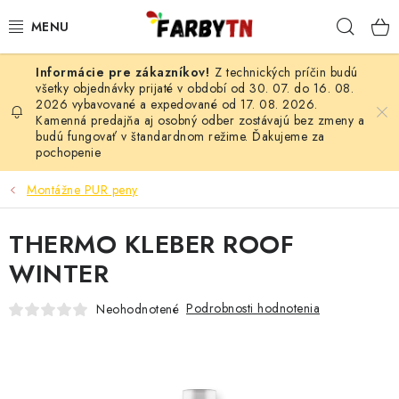
Prejsť
Hľad
na
obsah
Z technických príčin budú
FARBY A LAKY
všetky objednávky prijaté v období od 30. 07. do 16. 08.
2026 vybavované a expedované od 17. 08. 2026.
Kamenná predajňa aj osobný odber zostávajú bez zmeny a
STAVEBNÁ CHÉMIA
budú fungovať v štandardnom režime. Ďakujeme za
pochopenie
MALIARSKE POTREBY
Montážne PUR peny
ČISTIACE PROSTRIEDKY
THERMO KLEBER ROOF
NÁRADIE
WINTER
AUTO-MOTO
Podrobnosti hodnotenia
Neohodnotené
AKCIA