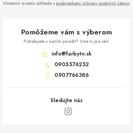
Vložením e-mailu súhlasíte s
podmienkami ochrany osobných údajov
Pomôžeme vám s výberom
Potrebujete s niečím poradiť? Sme tu pre vás!
info
@
farbytn.sk
0905576252
0907766386
Z