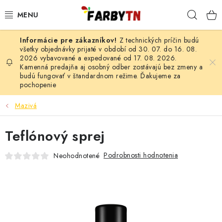
Prejsť
Hľad
na
obsah
Z technických príčin budú
FARBY A LAKY
všetky objednávky prijaté v období od 30. 07. do 16. 08.
2026 vybavované a expedované od 17. 08. 2026.
Kamenná predajňa aj osobný odber zostávajú bez zmeny a
STAVEBNÁ CHÉMIA
budú fungovať v štandardnom režime. Ďakujeme za
pochopenie
MALIARSKE POTREBY
Mazivá
ČISTIACE PROSTRIEDKY
Teflónový sprej
NÁRADIE
Podrobnosti hodnotenia
Neohodnotené
AUTO-MOTO
AKCIA