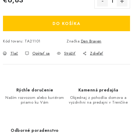
Jednotková cena:
DO KOŠÍKA
Kód tovaru:
TA21101
Značka:
Den Braven
Tlač
Opýtať sa
Strážiť
Zdieľať
Rýchle doručenie
Kamenná predajňa
Naším rozvozom alebo kuriérom
Objednaj z pohodlia domova a
priamo ku Vám
vyzdvihni na predajni v Trenčíne
Odborné poradenstvo