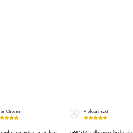
ter Chovan
Alefesak azet
a vybavená rýchlo , a za dobrú
FaNtAsTiC collab yeaa.Široký výb