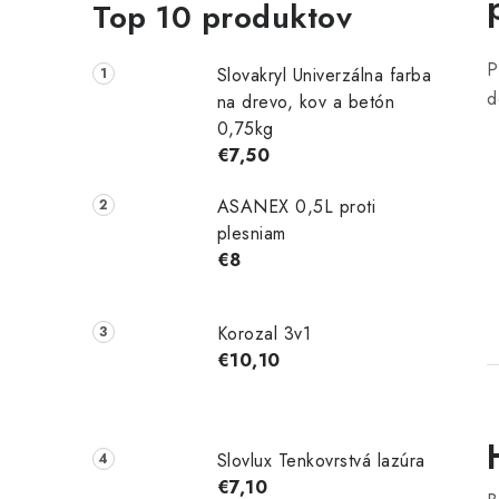
Top 10 produktov
P
Slovakryl Univerzálna farba
d
na drevo, kov a betón
0,75kg
€7,50
ASANEX 0,5L proti
plesniam
€8
Korozal 3v1
€10,10
Slovlux Tenkovrstvá lazúra
€7,10