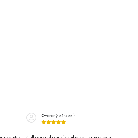
Overený zákazník
er rôzneho
Celková spokojnosť s nákupom, odporúčam