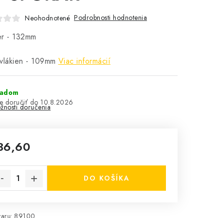
Podrobnosti hodnotenia
Neohodnotené
er - 132mm
vlákien - 109mm
Viac informácií
ladom
10.8.2026
žnosti doručenia
36,60
notková cena:
DO KOŠÍKA
aru:
89100