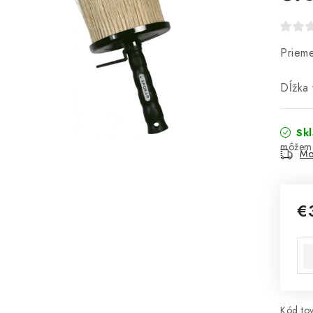
Priem
Dĺžka 
Sk
Mo
€
Jed
Kód tov