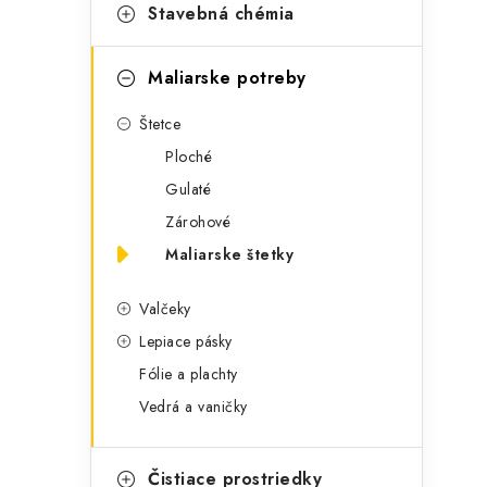
t
č
Stavebná chémia
e
n
g
Maliarske potreby
ý
ó
Štetce
p
r
Ploché
a
i
Gulaté
e
n
Zárohové
e
Maliarske štetky
l
Valčeky
Lepiace pásky
Fólie a plachty
Vedrá a vaničky
Čistiace prostriedky