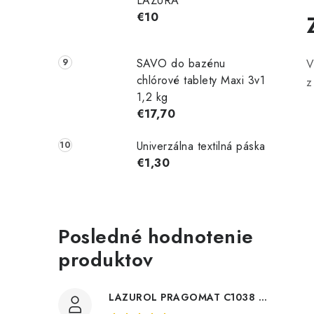
LAZÚRA
€10
SAVO do bazénu
V
chlórové tablety Maxi 3v1
z
1,2 kg
€17,70
Univerzálna textilná páska
€1,30
Posledné hodnotenie
produktov
LAZUROL PRAGOMAT C1038 0,75l