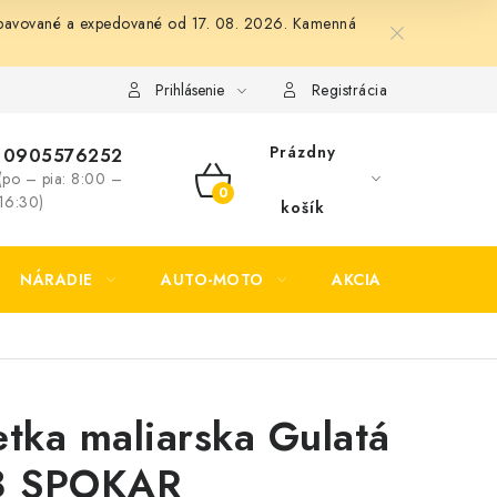
 vybavované a expedované od 17. 08. 2026. Kamenná
Formulár na odstúpenie od zmluvy
Formulár na reklamáciu tov
Prihlásenie
Registrácia
Prázdny
0905576252
(po – pia: 8:00 –
NÁKUPNÝ
16:30)
košík
KOŠÍK
NÁRADIE
AUTO-MOTO
AKCIA
KONTAK
etka maliarska Gulatá
8 SPOKAR