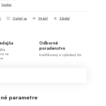
:
Spokar
č
Opýtať sa
Strážiť
Zdieľať
edajňa
Odborné
poradenstvo
dlia
hni na
Kvalifikovaný a vyškolený tím
ne
né parametre