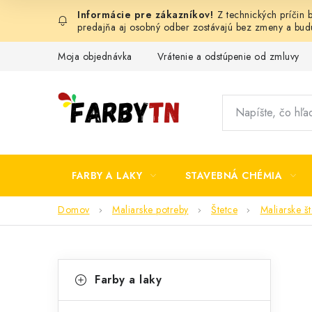
Prejsť
Z technických príčin
na
predajňa aj osobný odber zostávajú bez zmeny a bu
obsah
Moja objednávka
Vrátenie a odstúpenie od zmluvy
FARBY A LAKY
STAVEBNÁ CHÉMIA
Domov
Maliarske potreby
Štetce
Maliarske št
B
K
Preskočiť
Farby a laky
kategórie
a
o