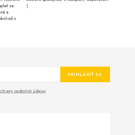
latí sa
:)
ená a
obchod s
PRIHLÁSIŤ SA
chrany osobných údajov