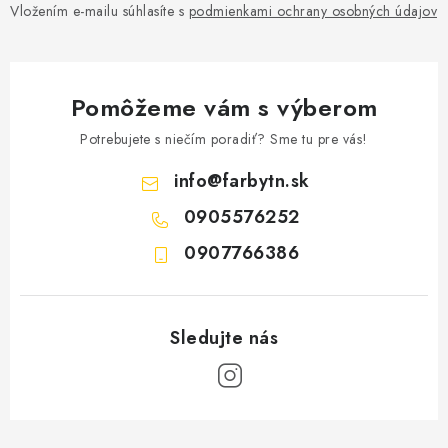
Vložením e-mailu súhlasíte s
podmienkami ochrany osobných údajov
Pomôžeme vám s výberom
Potrebujete s niečím poradiť? Sme tu pre vás!
info
@
farbytn.sk
0905576252
0907766386
Z