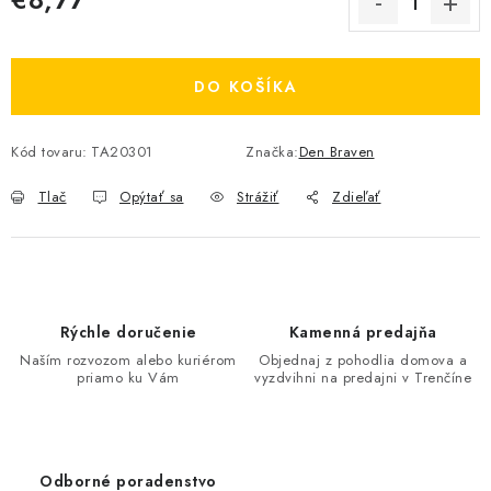
Jednotková cena:
DO KOŠÍKA
Kód tovaru:
TA20301
Značka:
Den Braven
Tlač
Opýtať sa
Strážiť
Zdieľať
Rýchle doručenie
Kamenná predajňa
Naším rozvozom alebo kuriérom
Objednaj z pohodlia domova a
priamo ku Vám
vyzdvihni na predajni v Trenčíne
Odborné poradenstvo