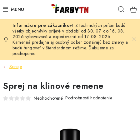
Prejsť
Hľad
na
obsah
Z technických príčin budú
FARBY A LAKY
všetky objednávky prijaté v období od 30. 07. do 16. 08.
2026 vybavované a expedované od 17. 08. 2026.
Kamenná predajňa aj osobný odber zostávajú bez zmeny a
STAVEBNÁ CHÉMIA
budú fungovať v štandardnom režime. Ďakujeme za
pochopenie
MALIARSKE POTREBY
Spreje
ČISTIACE PROSTRIEDKY
Sprej na klinové remene
NÁRADIE
Podrobnosti hodnotenia
Neohodnotené
AUTO-MOTO
AKCIA