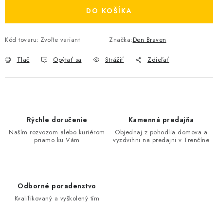
DO KOŠÍKA
Kód tovaru:
Zvoľte variant
Značka:
Den Braven
Tlač
Opýtať sa
Strážiť
Zdieľať
Rýchle doručenie
Kamenná predajňa
Naším rozvozom alebo kuriérom
Objednaj z pohodlia domova a
priamo ku Vám
vyzdvihni na predajni v Trenčíne
Odborné poradenstvo
Kvalifikovaný a vyškolený tím