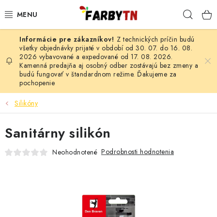
Prejsť
Hľad
na
obsah
Z technických príčin budú
FARBY A LAKY
všetky objednávky prijaté v období od 30. 07. do 16. 08.
2026 vybavované a expedované od 17. 08. 2026.
Kamenná predajňa aj osobný odber zostávajú bez zmeny a
STAVEBNÁ CHÉMIA
budú fungovať v štandardnom režime. Ďakujeme za
pochopenie
MALIARSKE POTREBY
Silikóny
ČISTIACE PROSTRIEDKY
Sanitárny silikón
NÁRADIE
Podrobnosti hodnotenia
Neohodnotené
AUTO-MOTO
AKCIA