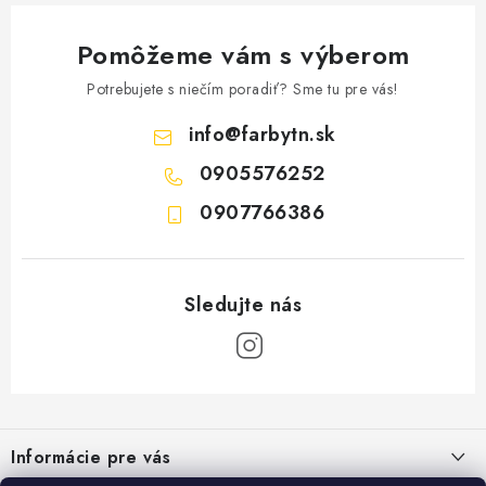
Pomôžeme vám s výberom
Potrebujete s niečím poradiť? Sme tu pre vás!
info
@
farbytn.sk
0905576252
0907766386
Z
á
Informácie pre vás
p