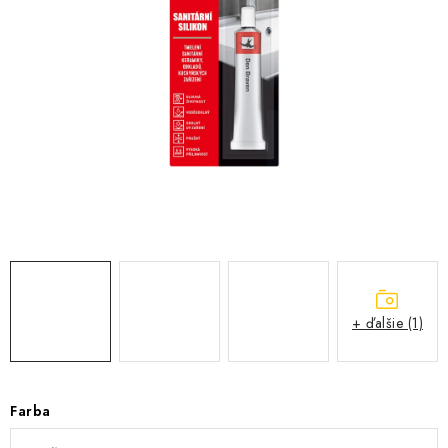
KONTAKTY
OBCHODNÉ PODMIENKY
HODNOTENIE OBCHODU
MIEŠANIE FARIEB
ZNAČKY
Moja objednávka
Vrátenie a odstúpenie od zmluvy
Obchodné podmienky
Podmienky ochrany osobných údajov
+ ďalšie (1)
Formulár na odstúpenie od zmluvy
Formulár na reklamáciu tovaru
Farba