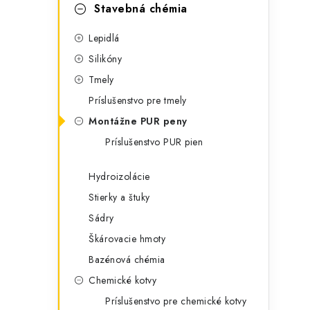
t
č
Stavebná chémia
e
n
Lepidlá
g
ý
Silikóny
ó
Tmely
p
r
Príslušenstvo pre tmely
a
i
Montážne PUR peny
e
n
Príslušenstvo PUR pien
e
Hydroizolácie
l
Stierky a štuky
Sádry
Škárovacie hmoty
Bazénová chémia
Chemické kotvy
Príslušenstvo pre chemické kotvy