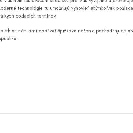
o vlastnom testovacom stredisku pre Vás vyvíjame a preveruj
oderné technológie tu umožňujú vyhovieť akýmkoľvek požiadav
rátkych dodacích termínov.
a trh sa nám darí dodávať špičkové riešenia pochádzajúce p
epublike.