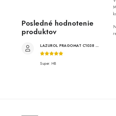
V
M
k
Posledné hodnotenie
N
produktov
r
LAZUROL PRAGOMAT C1038 0,75l
Super. HB