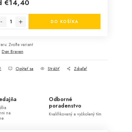
d
€14,40
notková cena:
DO KOŠÍKA
aru:
Zvoľte variant
:
Den Braven
č
Opýtať sa
Strážiť
Zdieľať
edajňa
Odborné
poradenstvo
dlia
hni na
Kvalifikovaný a vyškolený tím
ne