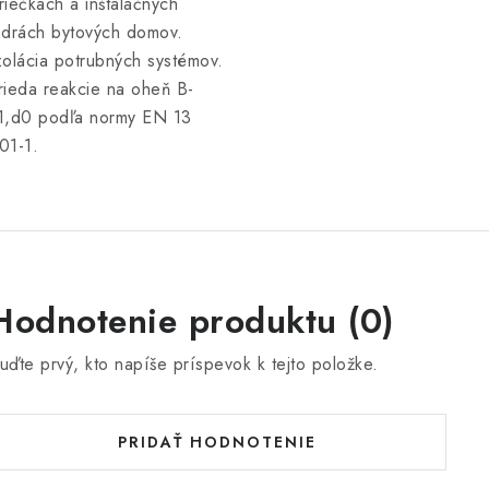
riečkach a inštalačných
adrách bytových domov.
zolácia potrubných systémov.
rieda reakcie na oheň B-
1,d0 podľa normy EN 13
01-1.
Hodnotenie produktu (0)
uďte prvý, kto napíše príspevok k tejto položke.
PRIDAŤ HODNOTENIE