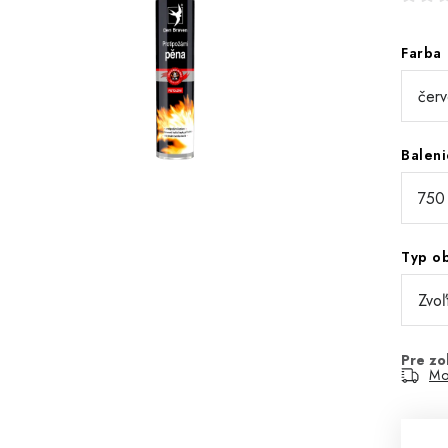
Farba
Baleni
Typ o
Mo