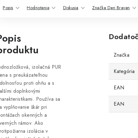
Popis
Hodnotenie
Diskusia
Značka Den Braven
Popis
Dodatoč
produktu
Značka
ednozložková, izolačná PUR
Kategória
ena s preukázateľnou
dolnosťou proti ohňu a s
EAN
alšími doplnkovými
harakteristikami. Používa sa
EAN
a vyplňovanie škár pri
ontážach okenných a
verných rámov. Ako
rotipožiarna izolácia v