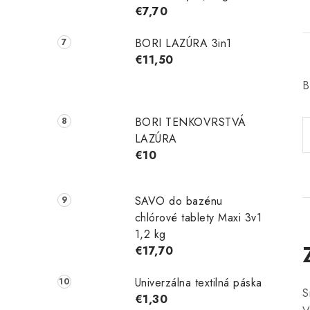
€7,70
BORI LAZÚRA 3in1
€11,50
B
BORI TENKOVRSTVÁ
LAZÚRA
€10
SAVO do bazénu
chlórové tablety Maxi 3v1
1,2 kg
€17,70
Univerzálna textilná páska
S
€1,30