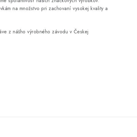
eme spoľahlivosť našich značkových výrobkov.
kám na množstvo pri zachovaní vysokej kvality a
ráve z nášho výrobného závodu v Českej