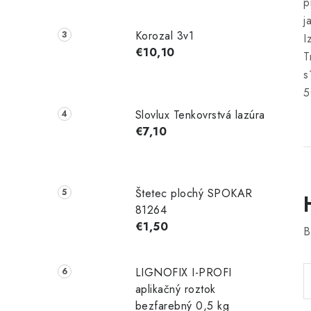
p
j
Korozal 3v1
I
€10,10
T
s
5
Slovlux Tenkovrstvá lazúra
€7,10
Štetec plochý SPOKAR
81264
€1,50
B
LIGNOFIX I-PROFI
aplikačný roztok
bezfarebný 0,5 kg