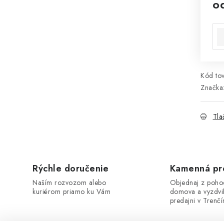
o
Jed
Kód tov
Značka
Tla
Rýchle doručenie
Kamenná pr
Naším rozvozom alebo
Objednaj z poho
kuriérom priamo ku Vám
domova a vyzdvi
predajni v Trenčí