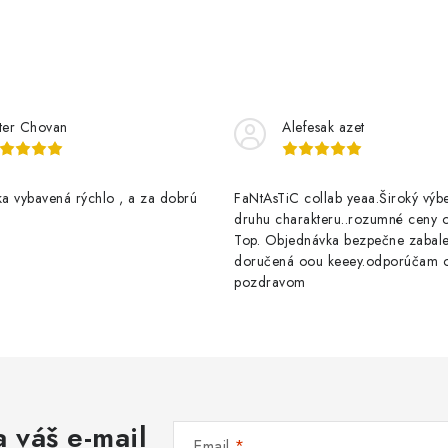
ter Chovan
Alefesak azet
a vybavená rýchlo , a za dobrú
FaNtAsTiC collab yeaa.Široký výb
druhu charakteru..rozumné ceny op
Top. Objednávka bezpečne zabal
doručená oou keeey.odporúčam 
pozdravom
 váš e-mail
Email