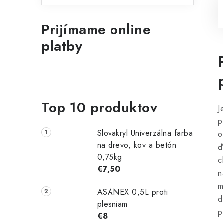
Prijímame online
platby
Top 10 produktov
J
p
Slovakryl Univerzálna farba
o
na drevo, kov a betón
ď
0,75kg
c
€7,50
n
m
ASANEX 0,5L proti
d
plesniam
p
€8