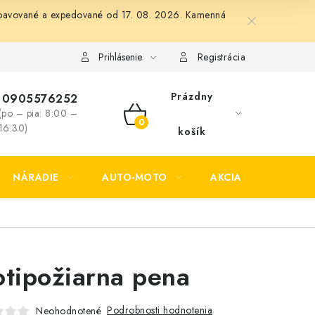
 vybavované a expedované od 17. 08. 2026. Kamenná
Formulár na odstúpenie od zmluvy
Formulár na reklamáciu tov
Prihlásenie
Registrácia
Prázdny
0905576252
(po – pia: 8:00 –
NÁKUPNÝ
16:30)
košík
KOŠÍK
NÁRADIE
AUTO-MOTO
AKCIA
KONTAK
otipožiarna pena
Podrobnosti hodnotenia
Neohodnotené