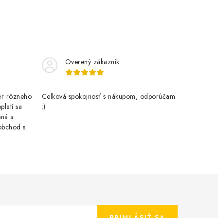
Overený zákazník
er rôzneho
Celková spokojnosť s nákupom, odporúčam
latí sa
:)
ená a
obchod s
PRIHLÁSIŤ SA