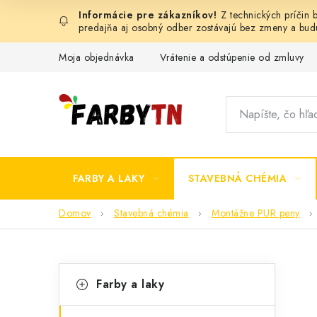
Prejsť
Z technických príčin
na
predajňa aj osobný odber zostávajú bez zmeny a bu
obsah
Moja objednávka
Vrátenie a odstúpenie od zmluvy
FARBY A LAKY
STAVEBNÁ CHÉMIA
Domov
Stavebná chémia
Montážne PUR peny
B
K
Preskočiť
Farby a laky
kategórie
a
o