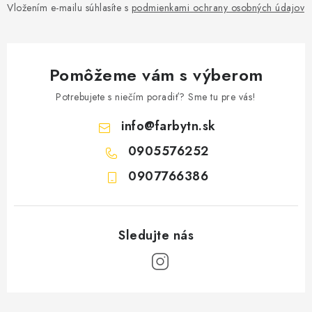
Vložením e-mailu súhlasíte s
podmienkami ochrany osobných údajov
Pomôžeme vám s výberom
Potrebujete s niečím poradiť? Sme tu pre vás!
info
@
farbytn.sk
0905576252
0907766386
Z