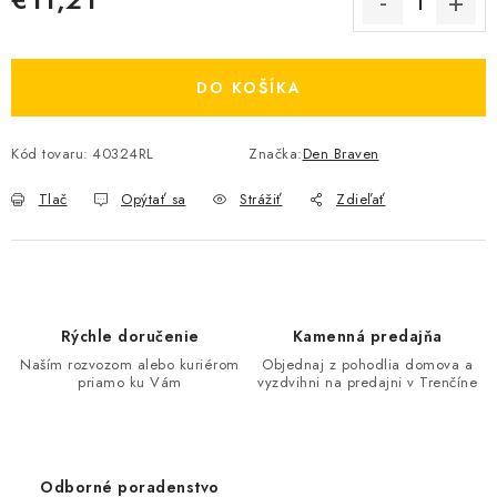
Jednotková cena:
DO KOŠÍKA
Kód tovaru:
40324RL
Značka:
Den Braven
Tlač
Opýtať sa
Strážiť
Zdieľať
Rýchle doručenie
Kamenná predajňa
Naším rozvozom alebo kuriérom
Objednaj z pohodlia domova a
priamo ku Vám
vyzdvihni na predajni v Trenčíne
Odborné poradenstvo