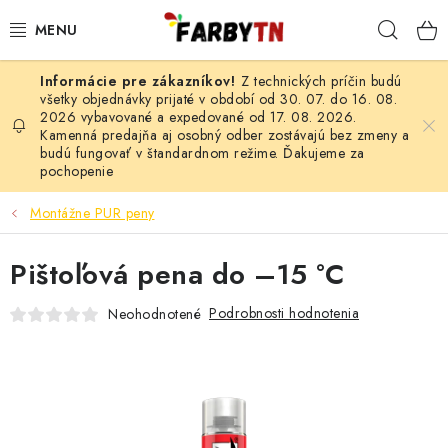
Prejsť
Hľad
na
obsah
Z technických príčin budú
FARBY A LAKY
všetky objednávky prijaté v období od 30. 07. do 16. 08.
2026 vybavované a expedované od 17. 08. 2026.
Kamenná predajňa aj osobný odber zostávajú bez zmeny a
STAVEBNÁ CHÉMIA
budú fungovať v štandardnom režime. Ďakujeme za
pochopenie
MALIARSKE POTREBY
Montážne PUR peny
ČISTIACE PROSTRIEDKY
Pištoľová pena do –15 °C
NÁRADIE
Podrobnosti hodnotenia
Neohodnotené
AUTO-MOTO
AKCIA