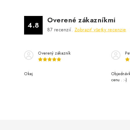
Overené zákazníkmi
4.8
87
recenzií.
Zobraziť všetky recenzie
i
Overený zákazník
Pe
r
Okej
Objednávk
cenu . :-)