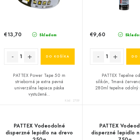
r
o
o
d
d
u
u
€13,70
€9,60
Skladom
Sklado
k
k
t
DO KOŠÍKA
DO 
o
o
PATTEX Power Tape 50 m
PATTEX Tepelne od
v
v
strieborná je extra pevná
silikón, Tmavá červen
univerzálna lepiaca páska
280ml tepelne odolný si
vystužená...
Kód:
2709
PATTEX Vodeodolné
PATTEX Vodeod
disperzné lepidlo na drevo
disperzné lepidlo 
250g
750g