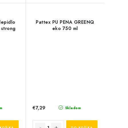
lepidlo
Pattex PU PENA GREENQ
 strong
eko 750 ml
€7,29
m
Skladom
KOŠÍKA
DO KOŠÍKA