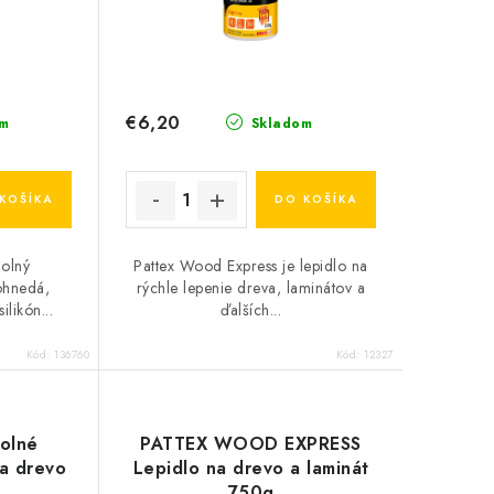
€6,20
m
Skladom
KOŠÍKA
DO KOŠÍKA
olný
Pattex Wood Express je lepidlo na
ohnedá,
rýchle lepenie dreva, laminátov a
likón...
ďalších...
Kód:
136760
Kód:
12327
olné
PATTEX WOOD EXPRESS
na drevo
Lepidlo na drevo a laminát
750g