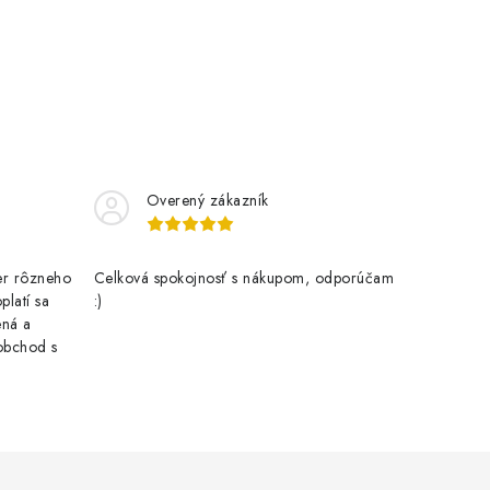
k
o
v
a
n
i
Overený zákazník
e
er rôzneho
Celková spokojnosť s nákupom, odporúčam
latí sa
:)
ená a
obchod s