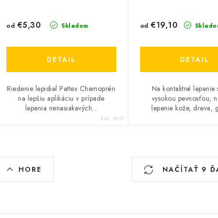
€5,30
€19,10
od
od
Skladom
Sklado
DETAIL
DETAIL
Riedenie lepidiel Pattex Chemoprén
Na kontaktné lepenie 
na lepšiu aplikáciu v prípade
vysokou pevnosťou, n
lepenia nenasiakavých...
lepenie kože, dreva, g
Kód:
9557
O
HORE
NAČÍTAŤ 9 Ď
v
á