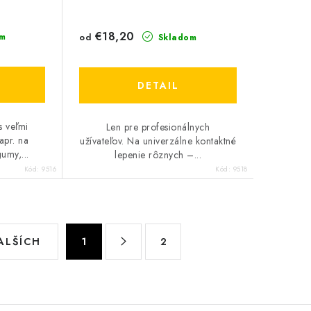
€18,20
od
m
Skladom
DETAIL
s veľmi
Len pre profesionálnych
apr. na
užívateľov. Na univerzálne kontaktné
umy,...
lepenie rôznych –...
Kód:
9516
Kód:
9518
S
ALŠÍCH
1
2
t
r
á
n