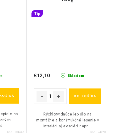
Tip
€12,10
m
Skladom
KOŠÍKA
DO KOŠÍKA
epidlo na
Rýchlotvrdnúce lepidlo na
uzných
montážne a konštrukčné lepenie v
ú...
interiéri aj exteriéri napr....
Kód:
124546
Kód:
24260