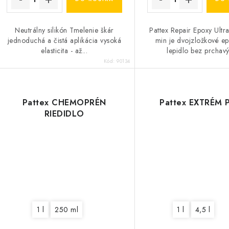
Neutrálny silikón Tmelenie škár
Pattex Repair Epoxy Ultr
jednoduchá a čistá aplikácia vysoká
min je dvojzložkové e
elasticita - až...
lepidlo bez prchavý
Kód:
90134
Pattex CHEMOPRÉN
Pattex EXTRÉM 
RIEDIDLO
1 l
250 ml
1 l
4,5 l