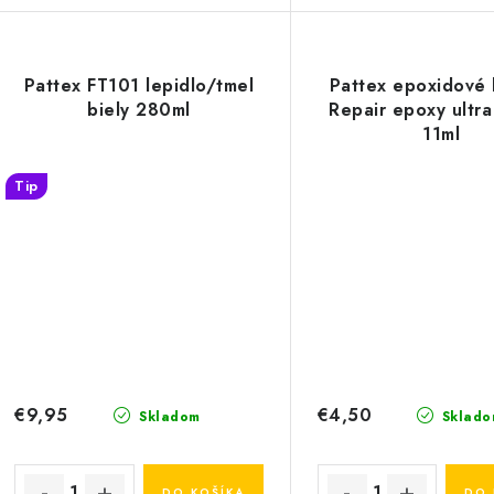
Pattex FT101 lepidlo/tmel
Pattex epoxidové 
biely 280ml
Repair epoxy ultra
11ml
Tip
€9,95
€4,50
Skladom
Sklado
DO KOŠÍKA
DO 