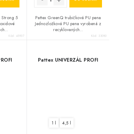
a Strong 5
Pattex GreenQ trubičková PU pena
poxidové
Jednozložková PU pena vyrobená z
ch...
recyklovaných...
Kód:
45907
Kód:
33080
PROFI
Pattex UNIVERZÁL PROFI
1 l
4,5 l