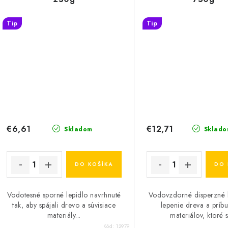
Tip
Tip
€6,61
€12,71
Skladom
Sklado
DO KOŠÍKA
DO 
Vodotesné sporné lepidlo navrhnuté
Vodovzdorné disperzné l
tak, aby spájali drevo a súvisiace
lepenie dreva a príb
materiály...
materiálov, ktoré s
Kód:
12979