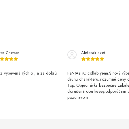
d
a
c
e
p
ter Chovan
Alefesak azet
v
a vybavená rýchlo , a za dobrú
FaNtAsTiC collab yeaa.Široký výb
k
druhu charakteru..rozumné ceny op
Top. Objednávka bezpečne zabal
y
doručená oou keeey.odporúčam 
pozdravom
v
ý
p