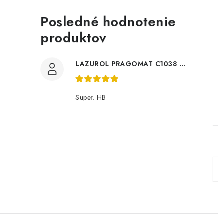
Posledné hodnotenie
produktov
LAZUROL PRAGOMAT C1038 0,75l
Super. HB
l