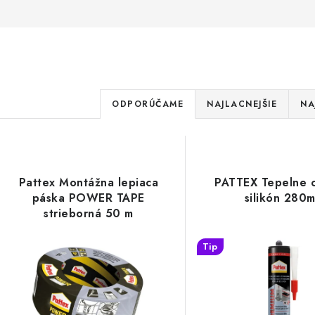
R
ODPORÚČAME
NAJLACNEJŠIE
NA
a
V
d
ý
e
Pattex Montážna lepiaca
PATTEX Tepelne 
p
páska POWER TAPE
silikón 280m
n
strieborná 50 m
i
s
Tip
e
p
p
r