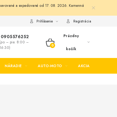
 vybavované a expedované od 17. 08. 2026. Kamenná
Formulár na odstúpenie od zmluvy
Formulár na reklamáciu tov
Prihlásenie
Registrácia
Prázdny
0905576252
(po – pia: 8:00 –
NÁKUPNÝ
16:30)
košík
KOŠÍK
NÁRADIE
AUTO-MOTO
AKCIA
KONTAK