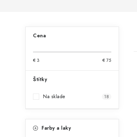
B
Cena
o
č
€
3
€
75
n
ý
Štítky
p
i
Na sklade
18
a
n
K
e
Preskočiť
Farby a laky
kategórie
a
l