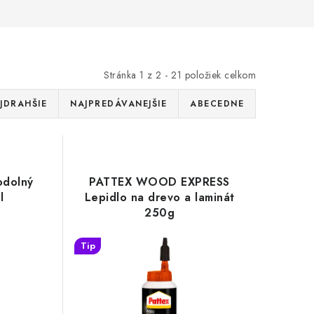
Stránka
1
z
2
-
21
položiek celkom
JDRAHŠIE
NAJPREDÁVANEJŠIE
ABECEDNE
odolný
PATTEX WOOD EXPRESS
l
Lepidlo na drevo a laminát
250g
Tip