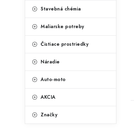
t
Stavebná chémia
e
g
Maliarske potreby
ó
r
Čistiace prostriedky
t
i
Náradie
e
Auto-moto
AKCIA
Značky