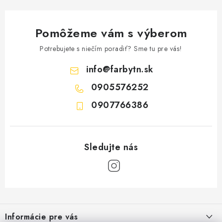
Pomôžeme vám s výberom
Potrebujete s niečím poradiť? Sme tu pre vás!
info
@
farbytn.sk
0905576252
0907766386
Z
á
Informácie pre vás
p