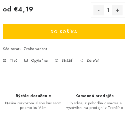
od
€4,19
Jednotková cena:
DO KOŠÍKA
Kód tovaru:
Zvoľte variant
Tlač
Opýtať sa
Strážiť
Zdieľať
Rýchle doručenie
Kamenná predajňa
Naším rozvozom alebo kuriérom
Objednaj z pohodlia domova a
priamo ku Vám
vyzdvihni na predajni v Trenčíne