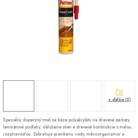
KONTAKTY
OBCHODNÉ PODMIENKY
HODNOTENIE OBCHODU
MIEŠANIE FARIEB
ZNAČKY
Moja objednávka
Vrátenie a odstúpenie od zmluvy
Obchodné podmienky
Podmienky ochrany osobných údajov
+ ďalšie (5)
Formulár na odstúpenie od zmluvy
Formulár na reklamáciu tovaru
Špeciálny disperzný tmel na báze polyakrylátu na drevené parkety,
laminátové podlahy, obloženie stien a drevené konštrukcie s malou
rozpínavosťou. Zabraňuje prenikaniu vody, mikroorganizmov a