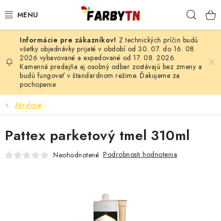
Prejsť
Hľad
na
obsah
Z technických príčin budú
FARBY A LAKY
všetky objednávky prijaté v období od 30. 07. do 16. 08.
2026 vybavované a expedované od 17. 08. 2026.
Kamenná predajňa aj osobný odber zostávajú bez zmeny a
STAVEBNÁ CHÉMIA
budú fungovať v štandardnom režime. Ďakujeme za
pochopenie
MALIARSKE POTREBY
Akrylové
ČISTIACE PROSTRIEDKY
Pattex parketový tmel 310ml
NÁRADIE
Podrobnosti hodnotenia
Neohodnotené
AUTO-MOTO
AKCIA