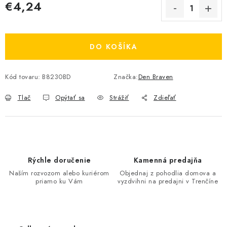
€4,24
Jednotková cena:
DO KOŠÍKA
Kód tovaru:
B8230BD
Značka:
Den Braven
Tlač
Opýtať sa
Strážiť
Zdieľať
Rýchle doručenie
Kamenná predajňa
Naším rozvozom alebo kuriérom
Objednaj z pohodlia domova a
priamo ku Vám
vyzdvihni na predajni v Trenčíne