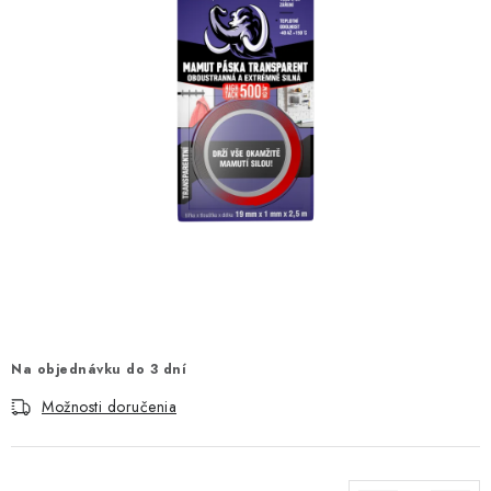
KONTAKTY
OBCHODNÉ PODMIENKY
HODNOTENIE OBCHODU
MIEŠANIE FARIEB
ZNAČKY
Moja objednávka
Vrátenie a odstúpenie od zmluvy
Obchodné podmienky
Podmienky ochrany osobných údajov
Formulár na odstúpenie od zmluvy
Na objednávku do 3 dní
Formulár na reklamáciu tovaru
Možnosti doručenia