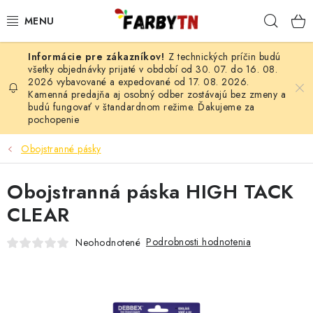
Prejsť
Hľad
na
obsah
Z technických príčin budú
FARBY A LAKY
všetky objednávky prijaté v období od 30. 07. do 16. 08.
2026 vybavované a expedované od 17. 08. 2026.
Kamenná predajňa aj osobný odber zostávajú bez zmeny a
STAVEBNÁ CHÉMIA
budú fungovať v štandardnom režime. Ďakujeme za
pochopenie
MALIARSKE POTREBY
Obojstranné pásky
ČISTIACE PROSTRIEDKY
Obojstranná páska HIGH TACK
NÁRADIE
CLEAR
AUTO-MOTO
Podrobnosti hodnotenia
Neohodnotené
AKCIA