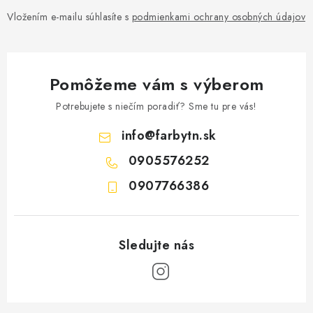
Vložením e-mailu súhlasíte s
podmienkami ochrany osobných údajov
Pomôžeme vám s výberom
Potrebujete s niečím poradiť? Sme tu pre vás!
info
@
farbytn.sk
0905576252
0907766386
Z