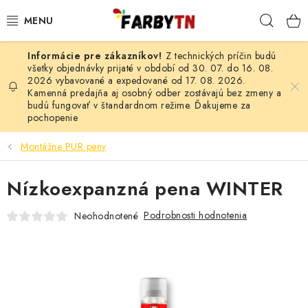
Prejsť
Hľad
na
obsah
Z technických príčin budú
FARBY A LAKY
všetky objednávky prijaté v období od 30. 07. do 16. 08.
2026 vybavované a expedované od 17. 08. 2026.
Kamenná predajňa aj osobný odber zostávajú bez zmeny a
STAVEBNÁ CHÉMIA
budú fungovať v štandardnom režime. Ďakujeme za
pochopenie
MALIARSKE POTREBY
Montážne PUR peny
ČISTIACE PROSTRIEDKY
Nízkoexpanzná pena WINTER
NÁRADIE
Podrobnosti hodnotenia
Neohodnotené
AUTO-MOTO
AKCIA