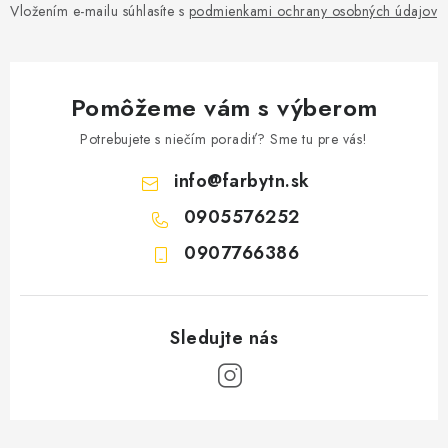
Vložením e-mailu súhlasíte s
podmienkami ochrany osobných údajov
Pomôžeme vám s výberom
Potrebujete s niečím poradiť? Sme tu pre vás!
info
@
farbytn.sk
0905576252
0907766386
Z