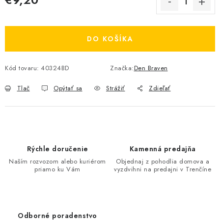
Jednotková cena:
DO KOŠÍKA
Kód tovaru:
40324BD
Značka:
Den Braven
Tlač
Opýtať sa
Strážiť
Zdieľať
Rýchle doručenie
Kamenná predajňa
Naším rozvozom alebo kuriérom
Objednaj z pohodlia domova a
priamo ku Vám
vyzdvihni na predajni v Trenčíne
Odborné poradenstvo