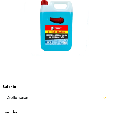
KONTAKTY
OBCHODNÉ PODMIENKY
HODNOTENIE OBCHODU
MIEŠANIE FARIEB
ZNAČKY
Moja objednávka
Vrátenie a odstúpenie od zmluvy
Obchodné podmienky
Podmienky ochrany osobných údajov
Formulár na odstúpenie od zmluvy
Balenie
Formulár na reklamáciu tovaru
Typ obalu