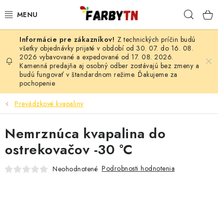
Prejsť
Hľad
na
obsah
Z technických príčin budú
FARBY A LAKY
všetky objednávky prijaté v období od 30. 07. do 16. 08.
2026 vybavované a expedované od 17. 08. 2026.
Kamenná predajňa aj osobný odber zostávajú bez zmeny a
STAVEBNÁ CHÉMIA
budú fungovať v štandardnom režime. Ďakujeme za
pochopenie
MALIARSKE POTREBY
Prevádzkové kvapaliny
ČISTIACE PROSTRIEDKY
Nemrznúca kvapalina do
NÁRADIE
ostrekovačov -30 °C
AUTO-MOTO
Podrobnosti hodnotenia
Neohodnotené
AKCIA