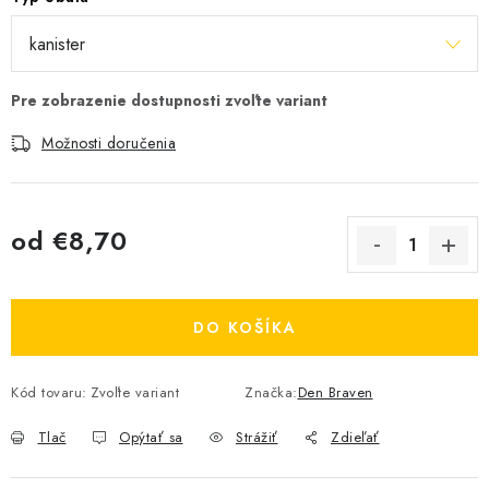
Možnosti doručenia
od
€8,70
Jednotková cena:
DO KOŠÍKA
Kód tovaru:
Zvoľte variant
Značka:
Den Braven
Tlač
Opýtať sa
Strážiť
Zdieľať