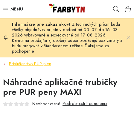
Prejsť
Hľad
na
obsah
Z technických príčin budú
FARBY A LAKY
všetky objednávky prijaté v období od 30. 07. do 16. 08.
2026 vybavované a expedované od 17. 08. 2026.
Kamenná predajňa aj osobný odber zostávajú bez zmeny a
STAVEBNÁ CHÉMIA
budú fungovať v štandardnom režime. Ďakujeme za
pochopenie
MALIARSKE POTREBY
Príslušenstvo PUR pien
ČISTIACE PROSTRIEDKY
Náhradné aplikačné trubičky
NÁRADIE
pre PUR peny MAXI
AUTO-MOTO
Podrobnosti hodnotenia
Neohodnotené
AKCIA