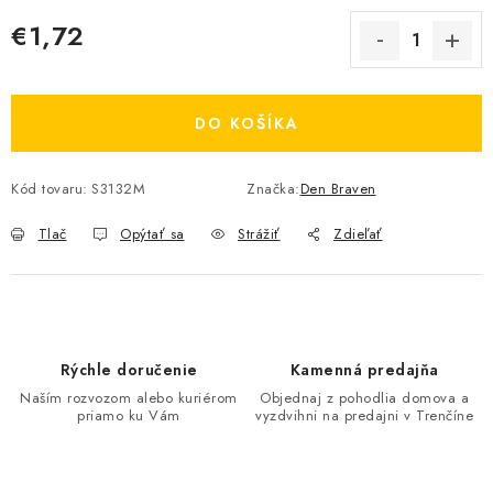
€1,72
Jednotková cena:
DO KOŠÍKA
Kód tovaru:
S3132M
Značka:
Den Braven
Tlač
Opýtať sa
Strážiť
Zdieľať
Rýchle doručenie
Kamenná predajňa
Naším rozvozom alebo kuriérom
Objednaj z pohodlia domova a
priamo ku Vám
vyzdvihni na predajni v Trenčíne