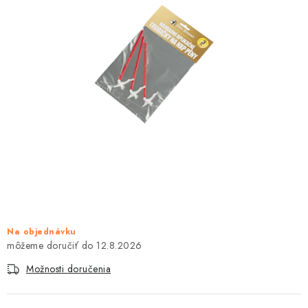
KONTAKTY
OBCHODNÉ PODMIENKY
HODNOTENIE OBCHODU
MIEŠANIE FARIEB
ZNAČKY
Moja objednávka
Vrátenie a odstúpenie od zmluvy
Obchodné podmienky
Podmienky ochrany osobných údajov
Formulár na odstúpenie od zmluvy
Na objednávku
12.8.2026
Formulár na reklamáciu tovaru
Možnosti doručenia