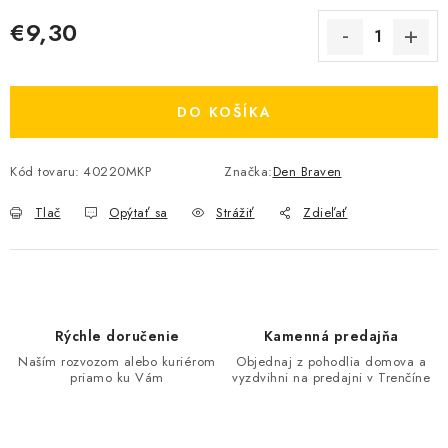
€9,30
Jednotková cena:
DO KOŠÍKA
Kód tovaru:
40220MKP
Značka:
Den Braven
Tlač
Opýtať sa
Strážiť
Zdieľať
Rýchle doručenie
Kamenná predajňa
Naším rozvozom alebo kuriérom
Objednaj z pohodlia domova a
priamo ku Vám
vyzdvihni na predajni v Trenčíne