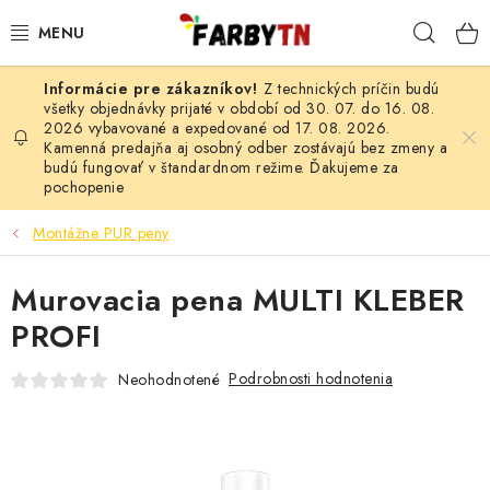
Prejsť
Hľad
na
obsah
Z technických príčin budú
FARBY A LAKY
všetky objednávky prijaté v období od 30. 07. do 16. 08.
2026 vybavované a expedované od 17. 08. 2026.
Kamenná predajňa aj osobný odber zostávajú bez zmeny a
STAVEBNÁ CHÉMIA
budú fungovať v štandardnom režime. Ďakujeme za
pochopenie
MALIARSKE POTREBY
Montážne PUR peny
ČISTIACE PROSTRIEDKY
Murovacia pena MULTI KLEBER
NÁRADIE
PROFI
AUTO-MOTO
Podrobnosti hodnotenia
Neohodnotené
AKCIA