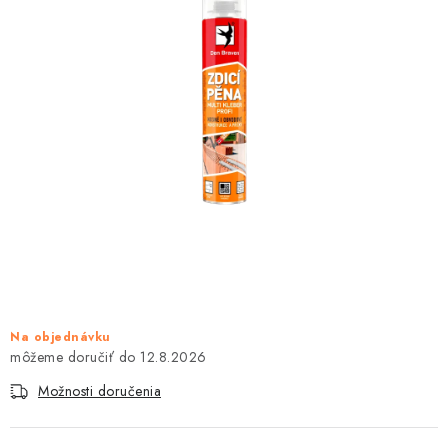
KONTAKTY
OBCHODNÉ PODMIENKY
HODNOTENIE OBCHODU
MIEŠANIE FARIEB
ZNAČKY
Moja objednávka
Vrátenie a odstúpenie od zmluvy
Obchodné podmienky
Podmienky ochrany osobných údajov
Formulár na odstúpenie od zmluvy
Na objednávku
12.8.2026
Formulár na reklamáciu tovaru
Možnosti doručenia