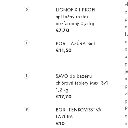
v
LIGNOFIX I-PROFI
z
aplikačný roztok
p
bezfarebný 0,5 kg
d
€7,70
f
o
BORI LAZÚRA 3in1
d
€11,50
a
p
j
SAVO do bazénu
a
chlórové tablety Maxi 3v1
p
1,2 kg
z
€17,70
p
P
BORI TENKOVRSTVÁ
o
LAZÚRA
n
€10