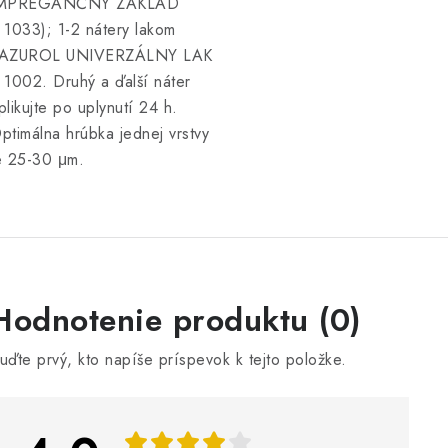
MPREGANČNÝ ZÁKLAD
 1033); 1-2 nátery lakom
AZUROL UNIVERZÁLNY LAK
 1002. Druhý a ďalší náter
plikujte po uplynutí 24 h.
ptimálna hrúbka jednej vrstvy
e 25-30 μm.
V
Hodnotenie produktu (0)
ý
uďte prvý, kto napíše príspevok k tejto položke.
p