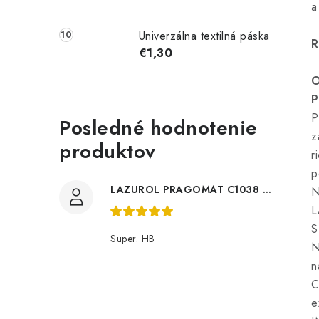
a
Univerzálna textilná páska
R
€1,30
P
P
Posledné hodnotenie
z
produktov
r
p
LAZUROL PRAGOMAT C1038 0,75l
N
L
S
Super. HB
N
n
C
e