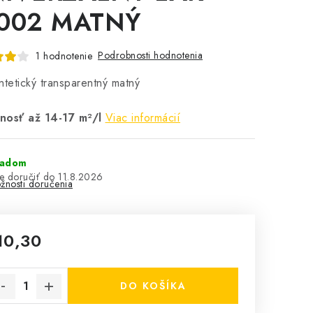
002 MATNÝ
Podrobnosti hodnotenia
1 hodnotenie
ntetický transparentný matný
nosť až 14-17 m²/l
Viac informácií
ladom
11.8.2026
žnosti doručenia
10,30
notková cena:
DO KOŠÍKA