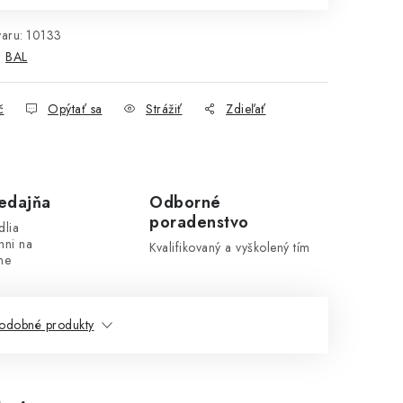
aru:
10133
:
BAL
č
Opýtať sa
Strážiť
Zdieľať
edajňa
Odborné
poradenstvo
dlia
hni na
Kvalifikovaný a vyškolený tím
ne
odobné produkty