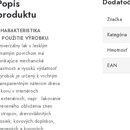
Popis
Dodatoč
produktu
Značka
HARAKTERISTIKA
Kategória
 POUŽITIE VÝROBKU:
niverzálny lak s lesklým
Hmotnosť
 matným povrchom má
ynikajúce mechanické
EAN
lastnosti a vysokú výdatnosť.
ýrobok je určený k vrchným
ransparentným náterom dreva
 kovu v interiéroch
 exteriéroch, napr.: lakovanie
reveného obloženia stien
 stropov, drevovláknitých
osiek, kovových doplnkov,
revených a kovových