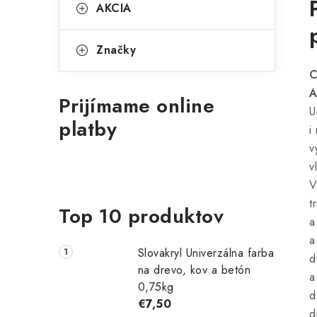
AKCIA
Značky
C
A
Prijímame online
U
platby
i
v
v
V
t
Top 10 produktov
a
a
Slovakryl Univerzálna farba
d
na drevo, kov a betón
a
0,75kg
d
€7,50
d