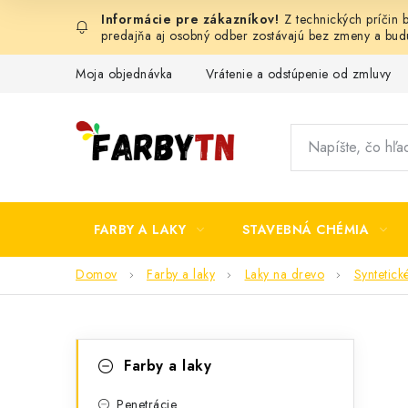
Prejsť
Z technických príčin
na
predajňa aj osobný odber zostávajú bez zmeny a bu
obsah
Moja objednávka
Vrátenie a odstúpenie od zmluvy
FARBY A LAKY
STAVEBNÁ CHÉMIA
Domov
Farby a laky
Laky na drevo
Syntetick
B
K
Preskočiť
Farby a laky
kategórie
a
o
Penetrácie