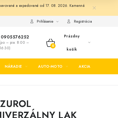
 vybavované a expedované od 17. 08. 2026. Kamenná
Formulár na odstúpenie od zmluvy
Formulár na reklamáciu tov
Prihlásenie
Registrácia
Prázdny
0905576252
(po – pia: 8:00 –
NÁKUPNÝ
16:30)
košík
KOŠÍK
NÁRADIE
AUTO-MOTO
AKCIA
KONTAK
AZUROL
IVERZÁLNY LAK