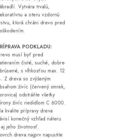
ábradlí. Vytvára trvalú,
ekoratívnu a oteru vzdornú
rstvu, ktorá chráni drevo pred
oškodením.
RÍPRAVA PODKLADU:
revo musí byť pred
atieraním čisté, suché, dobre
brúsené, s vlhkosťou max. 12
. Z dreva so zvýšeným
bsahom živíc (červený smrek,
orovica) odstráňte všetky
ýrony živíc riedidlom C 6000.
a kvalite prípravy dreva
ávisí konečný vzhľad náteru
 aj jeho životnosť.
ovrch dreva najprv napustite