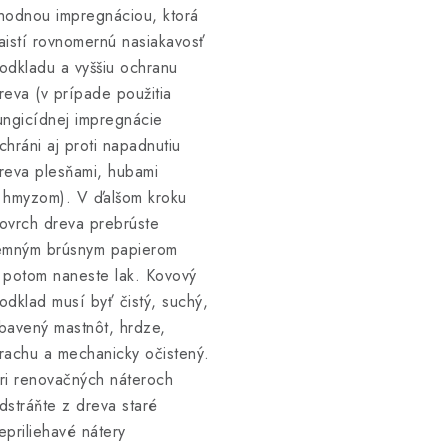
hodnou impregnáciou, ktorá
aistí rovnomernú nasiakavosť
odkladu a vyššiu ochranu
reva (v prípade použitia
ungicídnej impregnácie
chráni aj proti napadnutiu
reva plesňami, hubami
 hmyzom). V ďalšom kroku
ovrch dreva prebrúste
emným brúsnym papierom
 potom naneste lak. Kovový
odklad musí byť čistý, suchý,
bavený mastnôt, hrdze,
rachu a mechanicky očistený.
ri renovačných náteroch
dstráňte z dreva staré
epriliehavé nátery