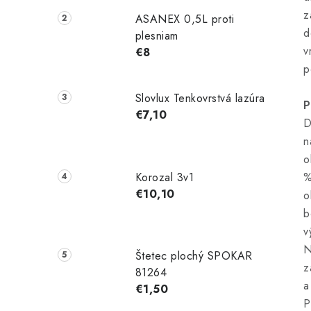
z
ASANEX 0,5L proti
d
plesniam
v
€8
p
Slovlux Tenkovrstvá lazúra
P
€7,10
D
n
o
Korozal 3v1
%
€10,10
o
b
v
N
Štetec plochý SPOKAR
z
81264
a
€1,50
P