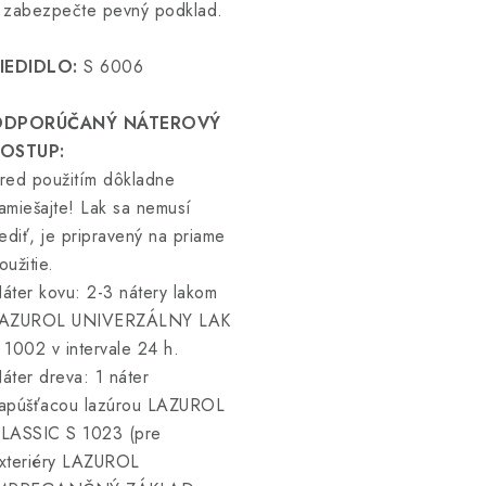
 zabezpečte pevný podklad.
IEDIDLO:
S 6006
ODPORÚČANÝ NÁTEROVÝ
OSTUP:
red použitím dôkladne
amiešajte! Lak sa nemusí
iediť, je pripravený na priame
oužitie.
áter kovu: 2-3 nátery lakom
AZUROL UNIVERZÁLNY LAK
 1002 v intervale 24 h.
áter dreva: 1 náter
apúšťacou lazúrou LAZUROL
LASSIC S 1023 (pre
xteriéry LAZUROL