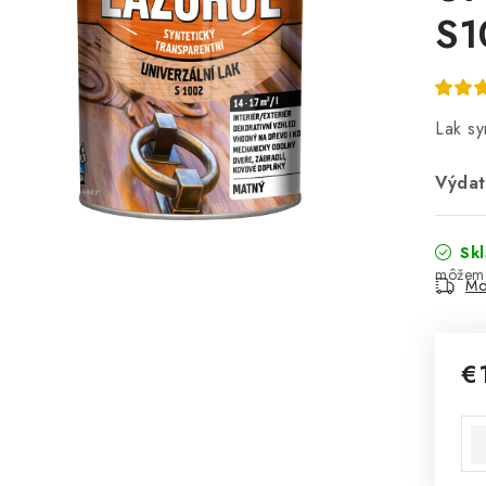
S1
Lak sy
Výdat
Sk
Mo
€
Jed