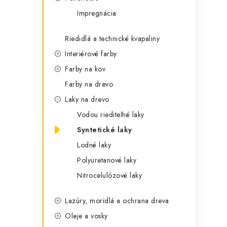
t
č
Impregnácia
e
n
g
Riedidlá a technické kvapaliny
ý
ó
Interiérové farby
p
r
Farby na kov
a
i
Farby na drevo
e
n
Laky na drevo
Vodou riediteľné laky
e
Syntetické laky
l
Lodné laky
Polyuretanové laky
Nitrocelulózové laky
Lazúry, moridlá a ochrana dreva
Oleje a vosky