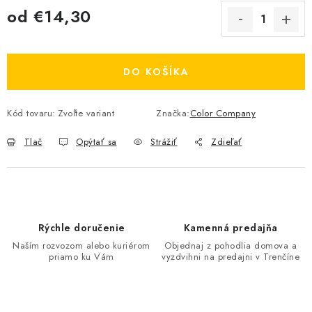
od
€14,30
Jednotková cena:
DO KOŠÍKA
Kód tovaru:
Zvoľte variant
Značka:
Color Company
Tlač
Opýtať sa
Strážiť
Zdieľať
Rýchle doručenie
Kamenná predajňa
Naším rozvozom alebo kuriérom
Objednaj z pohodlia domova a
priamo ku Vám
vyzdvihni na predajni v Trenčíne