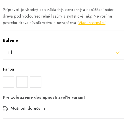
Prípravok je vhodný ako základný, ochranný a napúšťací náter
dreva pod vodouriediteľné lazúry a syntetické laky. Netvorí na
povrchu dreva súvislú vrstvu a nezapácha.
Viac informácií
Balenie
Farba
Možnosti doručenia