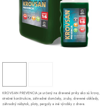
KONTAKTY
OBCHODNÉ PODMIENKY
HODNOTENIE OBCHODU
MIEŠANIE FARIEB
ZNAČKY
Moja objednávka
Vrátenie a odstúpenie od zmluvy
Obchodné podmienky
Podmienky ochrany osobných údajov
Formulár na odstúpenie od zmluvy
Formulár na reklamáciu tovaru
KROVSAN PREVENCIA je určený na drevené prvky ako sú krovy,
strešné konštrukcie, záhradné domčeky, zruby, drevené obklady,
záhradný nábytok, ploty, pergoly a iné výrobky z dreva.