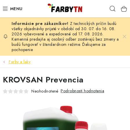
Prejsť
Hľad
na
obsah
Z technických príčin budú
FARBY A LAKY
všetky objednávky prijaté v období od 30. 07. do 16. 08.
2026 vybavované a expedované od 17. 08. 2026.
Kamenná predajňa aj osobný odber zostávajú bez zmeny a
STAVEBNÁ CHÉMIA
budú fungovať v štandardnom režime. Ďakujeme za
pochopenie
MALIARSKE POTREBY
Farby a laky
ČISTIACE PROSTRIEDKY
KROVSAN Prevencia
NÁRADIE
Podrobnosti hodnotenia
Neohodnotené
AUTO-MOTO
AKCIA