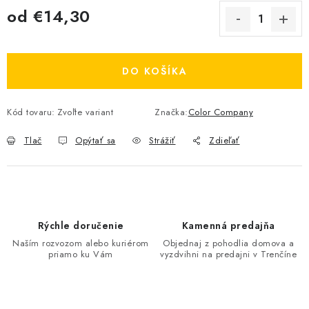
od
€14,30
Jednotková cena:
DO KOŠÍKA
Kód tovaru:
Zvoľte variant
Značka:
Color Company
Tlač
Opýtať sa
Strážiť
Zdieľať
Rýchle doručenie
Kamenná predajňa
Naším rozvozom alebo kuriérom
Objednaj z pohodlia domova a
priamo ku Vám
vyzdvihni na predajni v Trenčíne