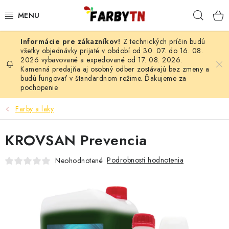
Prejsť
Hľad
na
obsah
Z technických príčin budú
FARBY A LAKY
všetky objednávky prijaté v období od 30. 07. do 16. 08.
2026 vybavované a expedované od 17. 08. 2026.
Kamenná predajňa aj osobný odber zostávajú bez zmeny a
STAVEBNÁ CHÉMIA
budú fungovať v štandardnom režime. Ďakujeme za
pochopenie
MALIARSKE POTREBY
Farby a laky
ČISTIACE PROSTRIEDKY
KROVSAN Prevencia
NÁRADIE
Podrobnosti hodnotenia
Neohodnotené
AUTO-MOTO
AKCIA