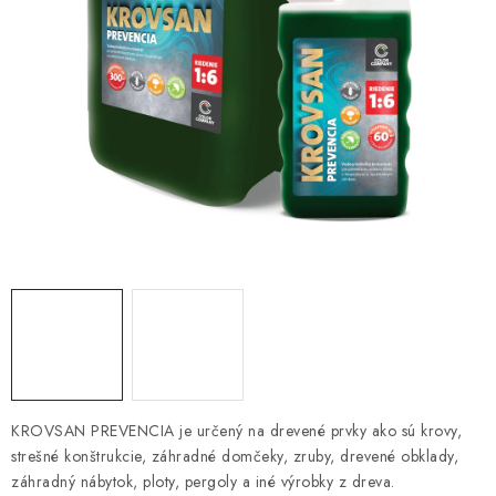
KONTAKTY
OBCHODNÉ PODMIENKY
HODNOTENIE OBCHODU
MIEŠANIE FARIEB
ZNAČKY
Moja objednávka
Vrátenie a odstúpenie od zmluvy
Obchodné podmienky
Podmienky ochrany osobných údajov
Formulár na odstúpenie od zmluvy
Formulár na reklamáciu tovaru
KROVSAN PREVENCIA je určený na drevené prvky ako sú krovy,
strešné konštrukcie, záhradné domčeky, zruby, drevené obklady,
záhradný nábytok, ploty, pergoly a iné výrobky z dreva.