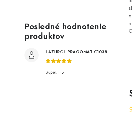
l
s
o
n
Posledné hodnotenie
C
produktov
LAZUROL PRAGOMAT C1038 0,75l
Super. HB