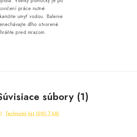
epidlá. Všetky pomôcky je po
končení práce nutné
kamžite umyť vodou. Balenie
enechávajte dlho otvorené.
hráňte pred mrazom.
Súvisiace súbory (1)
Technický list (590.7 kB)