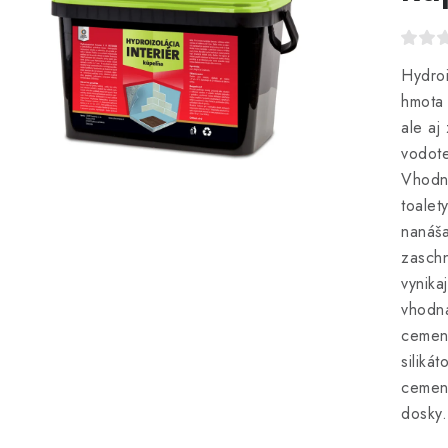
Hydroi
hmota 
ale aj
vodot
Vhodná
toalet
nanáša
zaschn
vynika
vhodná
cemen
siliká
cement
dosky.