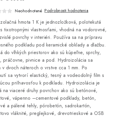
Podrobnosti hodnotenia
Neohodnotené
zolačná hmota 1 K je jednozložková, polotekutá
s tixotropnými vlastnosťami, vhodná na vodorovné,
 zvislé povrchy v interiéri. Používa sa na prípravu
esného podkladu pod keramické obklady a dlažbu.
 do vlhkých priestorov ako sú kúpeľne, sprchy,
y, práčovne, pivnice a pod. Hydroizolácia sa
 v dvoch náteroch o vrstve cca 1 mm. Po
utí sa vytvorí elastický, tesný a vodeodolný film s
júcou priľnavosťou k podkladu. Hydroizolácia je
 na viaceré druhy povrchov ako sú betónové,
tové, vápenno –cementové podklady, betón,
tové a pálené tehly, pórobetón, sadrokartón,
ovo vláknité, preglejkové, drevotrieskové a OSB