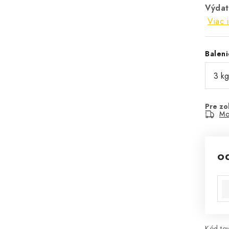
Výdat
Viac 
Baleni
Mo
o
Jed
Kód tov