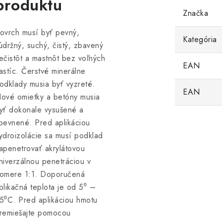
produktu
Značka
ovrch musí byť pevný,
Kategória
údržný, suchý, čistý, zbavený
ečistôt a mastnôt bez voľných
EAN
astíc. Čerstvé minerálne
odklady musia byť vyzreté.
EAN
ové omietky a betóny musia
yť dokonale vysušené a
pevnené. Pred aplikáciou
ydroizolácie sa musí podklad
apenetrovať akrylátovou
niverzálnou penetráciou v
omere 1:1. Doporučená
plikačná teplota je od 5⁰ –
5⁰C. Pred aplikáciou hmotu
remiešajte pomocou