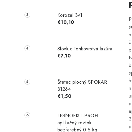
Korozal 3v1
P
€10,10
s
n
č
Slovlux Tenkovrstvá lazúra
p
€7,10
N
b
s
h
Štetec plochý SPOKAR
n
81264
u
€1,50
p
a
LIGNOFIX I-PROFI
3
aplikačný roztok
p
bezfarebný 0,5 kg