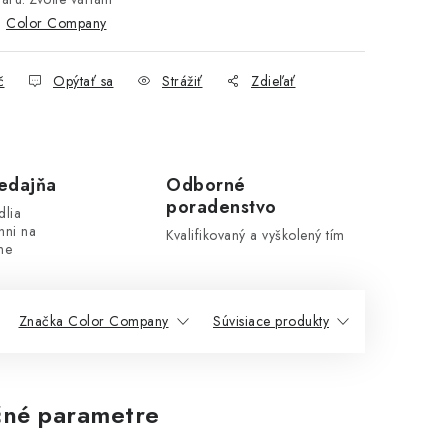
:
Color Company
č
Opýtať sa
Strážiť
Zdieľať
edajňa
Odborné
poradenstvo
dlia
hni na
Kvalifikovaný a vyškolený tím
ne
Značka Color Company
Súvisiace produkty
Podobné pr
né parametre