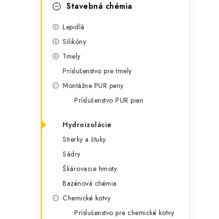
t
č
Stavebná chémia
e
n
Lepidlá
g
ý
Silikóny
ó
Tmely
p
r
Príslušenstvo pre tmely
a
i
Montážne PUR peny
e
n
Príslušenstvo PUR pien
e
Hydroizolácie
l
Stierky a štuky
Sádry
Škárovacie hmoty
Bazénová chémia
Chemické kotvy
Príslušenstvo pre chemické kotvy