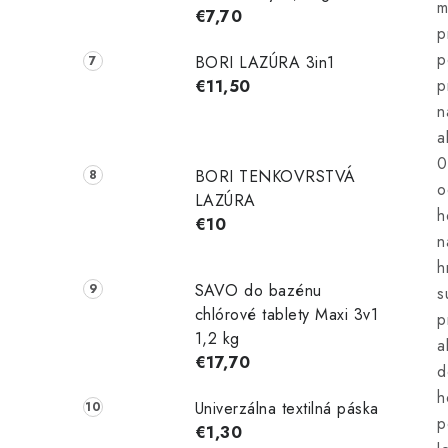
m
€7,70
p
p
BORI LAZÚRA 3in1
p
€11,50
n
a
0
BORI TENKOVRSTVÁ
o
LAZÚRA
h
€10
n
h
SAVO do bazénu
s
chlórové tablety Maxi 3v1
p
1,2 kg
a
€17,70
d
h
Univerzálna textilná páska
p
€1,30