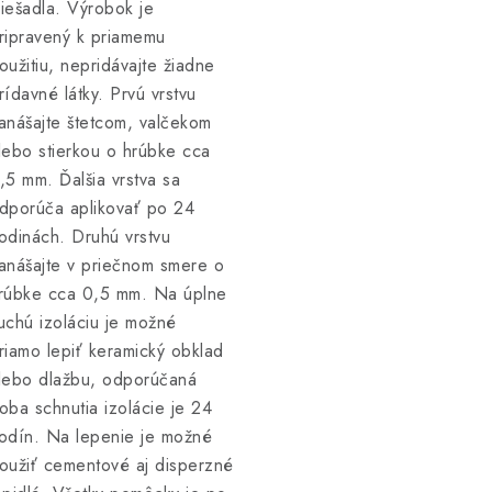
iešadla. Výrobok je
ripravený k priamemu
oužitiu, nepridávajte žiadne
rídavné látky. Prvú vrstvu
anášajte štetcom, valčekom
lebo stierkou o hrúbke cca
,5 mm. Ďalšia vrstva sa
dporúča aplikovať po 24
odinách. Druhú vrstvu
anášajte v priečnom smere o
rúbke cca 0,5 mm. Na úplne
uchú izoláciu je možné
riamo lepiť keramický obklad
lebo dlažbu, odporúčaná
oba schnutia izolácie je 24
odín. Na lepenie je možné
oužiť cementové aj disperzné