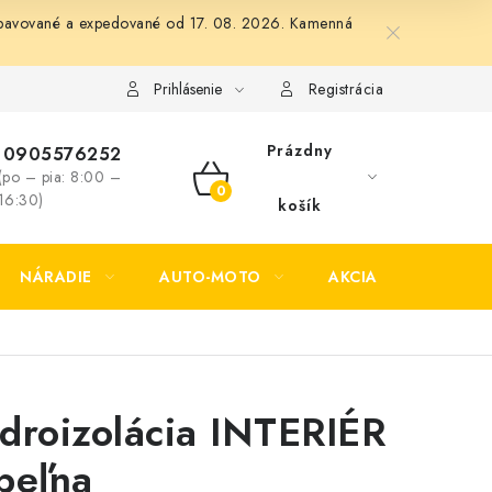
 vybavované a expedované od 17. 08. 2026. Kamenná
Formulár na odstúpenie od zmluvy
Formulár na reklamáciu tov
Prihlásenie
Registrácia
Prázdny
0905576252
(po – pia: 8:00 –
NÁKUPNÝ
16:30)
košík
KOŠÍK
NÁRADIE
AUTO-MOTO
AKCIA
KONTAK
droizolácia INTERIÉR
peľna