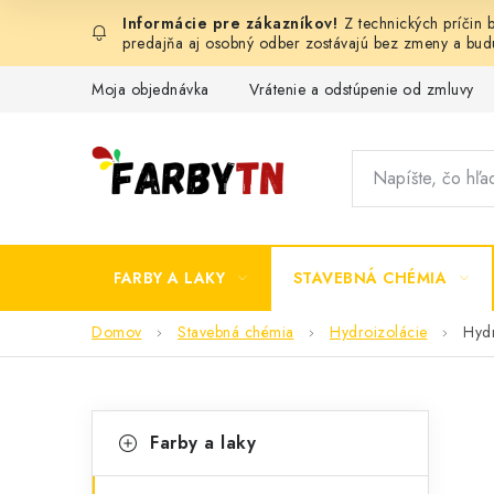
Prejsť
Z technických príčin
na
predajňa aj osobný odber zostávajú bez zmeny a bu
obsah
Moja objednávka
Vrátenie a odstúpenie od zmluvy
FARBY A LAKY
STAVEBNÁ CHÉMIA
Domov
Stavebná chémia
Hydroizolácie
Hydr
B
K
Preskočiť
Farby a laky
kategórie
a
o