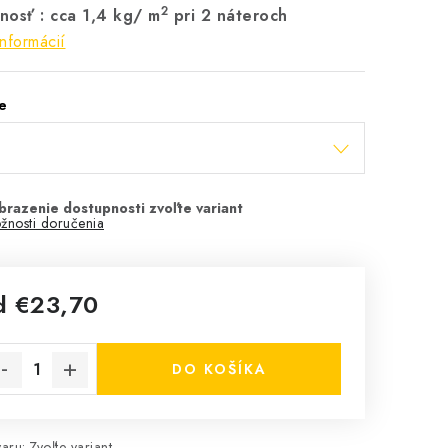
2
nosť : cca 1,4 kg/ m
pri 2 náteroch
informácií
e
žnosti doručenia
d
€23,70
notková cena:
DO KOŠÍKA
aru:
Zvoľte variant