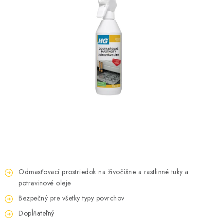
KONTAKTY
OBCHODNÉ PODMIENKY
HODNOTENIE OBCHODU
MIEŠANIE FARIEB
ZNAČKY
Moja objednávka
Vrátenie a odstúpenie od zmluvy
Obchodné podmienky
Podmienky ochrany osobných údajov
Formulár na odstúpenie od zmluvy
Odmasťovací prostriedok na živočíšne a rastlinné tuky a
Formulár na reklamáciu tovaru
potravinové oleje
Bezpečný pre všetky typy povrchov
Dopĺňateľný