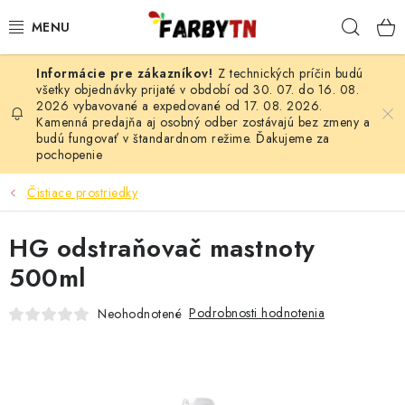
Prejsť
Hľad
na
obsah
Z technických príčin budú
FARBY A LAKY
všetky objednávky prijaté v období od 30. 07. do 16. 08.
2026 vybavované a expedované od 17. 08. 2026.
Kamenná predajňa aj osobný odber zostávajú bez zmeny a
STAVEBNÁ CHÉMIA
budú fungovať v štandardnom režime. Ďakujeme za
pochopenie
MALIARSKE POTREBY
Čistiace prostriedky
ČISTIACE PROSTRIEDKY
HG odstraňovač mastnoty
NÁRADIE
500ml
AUTO-MOTO
Podrobnosti hodnotenia
Neohodnotené
AKCIA