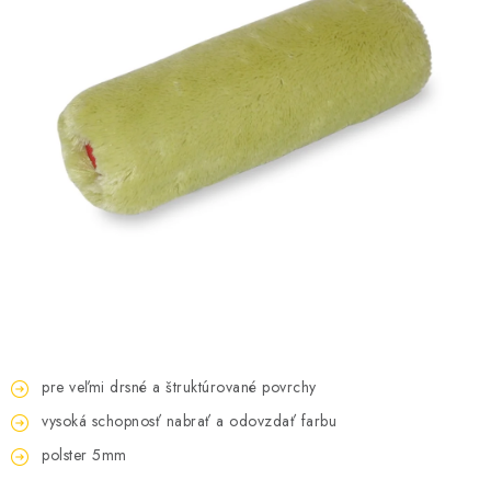
KONTAKTY
OBCHODNÉ PODMIENKY
HODNOTENIE OBCHODU
MIEŠANIE FARIEB
ZNAČKY
Moja objednávka
Vrátenie a odstúpenie od zmluvy
Obchodné podmienky
Podmienky ochrany osobných údajov
Formulár na odstúpenie od zmluvy
pre veľmi drsné a štruktúrované povrchy
Formulár na reklamáciu tovaru
vysoká schopnosť nabrať a odovzdať farbu
polster 5mm