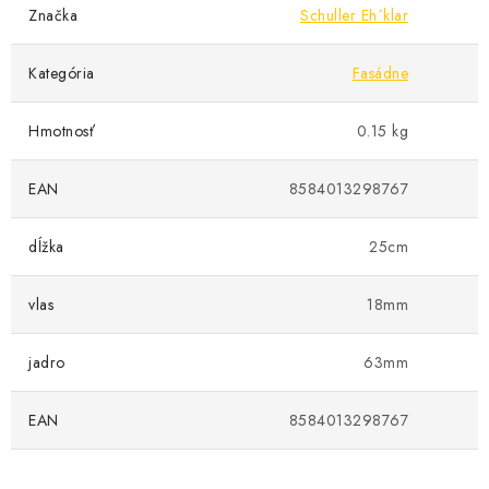
Značka
Schuller Eh´klar
Kategória
Fasádne
Hmotnosť
0.15 kg
EAN
8584013298767
dĺžka
25cm
vlas
18mm
jadro
63mm
EAN
8584013298767