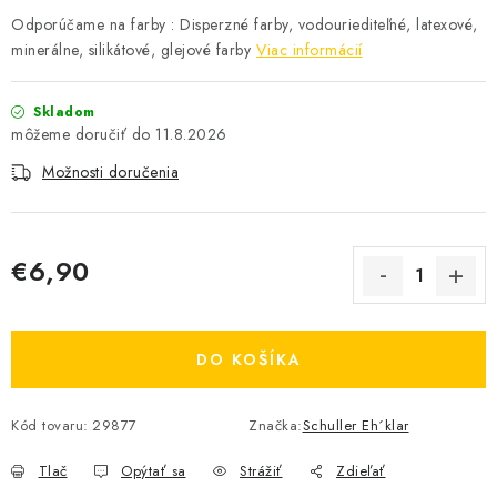
Odporúčame na farby : Disperzné farby, vodouriediteľné, latexové,
minerálne, silikátové, glejové farby
Viac informácií
Skladom
11.8.2026
Možnosti doručenia
€6,90
Jednotková cena:
DO KOŠÍKA
Kód tovaru:
29877
Značka:
Schuller Eh´klar
Tlač
Opýtať sa
Strážiť
Zdieľať