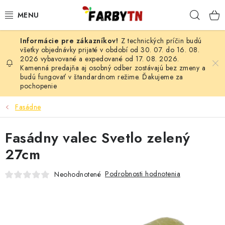
Prejsť
Hľad
na
obsah
Z technických príčin budú
FARBY A LAKY
všetky objednávky prijaté v období od 30. 07. do 16. 08.
2026 vybavované a expedované od 17. 08. 2026.
Kamenná predajňa aj osobný odber zostávajú bez zmeny a
STAVEBNÁ CHÉMIA
budú fungovať v štandardnom režime. Ďakujeme za
pochopenie
MALIARSKE POTREBY
Fasádne
ČISTIACE PROSTRIEDKY
Fasádny valec Svetlo zelený
NÁRADIE
27cm
AUTO-MOTO
Podrobnosti hodnotenia
Neohodnotené
AKCIA