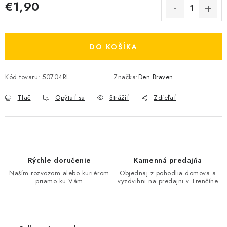
€1,90
Jednotková cena:
DO KOŠÍKA
Kód tovaru:
50704RL
Značka:
Den Braven
Tlač
Opýtať sa
Strážiť
Zdieľať
Rýchle doručenie
Kamenná predajňa
Naším rozvozom alebo kuriérom
Objednaj z pohodlia domova a
priamo ku Vám
vyzdvihni na predajni v Trenčíne