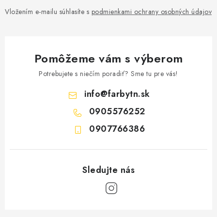
Vložením e-mailu súhlasíte s
podmienkami ochrany osobných údajov
Pomôžeme vám s výberom
Potrebujete s niečím poradiť? Sme tu pre vás!
info
@
farbytn.sk
0905576252
0907766386
Z