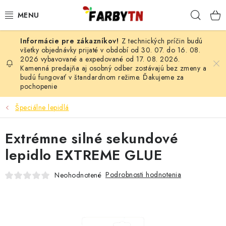
Prejsť
Hľad
na
obsah
Z technických príčin budú
FARBY A LAKY
všetky objednávky prijaté v období od 30. 07. do 16. 08.
2026 vybavované a expedované od 17. 08. 2026.
Kamenná predajňa aj osobný odber zostávajú bez zmeny a
STAVEBNÁ CHÉMIA
budú fungovať v štandardnom režime. Ďakujeme za
pochopenie
MALIARSKE POTREBY
Špeciálne lepidlá
ČISTIACE PROSTRIEDKY
Extrémne silné sekundové
NÁRADIE
lepidlo EXTREME GLUE
AUTO-MOTO
Podrobnosti hodnotenia
Neohodnotené
AKCIA