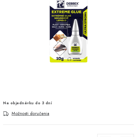
KONTAKTY
OBCHODNÉ PODMIENKY
HODNOTENIE OBCHODU
MIEŠANIE FARIEB
ZNAČKY
Moja objednávka
Vrátenie a odstúpenie od zmluvy
Obchodné podmienky
Podmienky ochrany osobných údajov
Formulár na odstúpenie od zmluvy
Na objednávku do 3 dní
Formulár na reklamáciu tovaru
Možnosti doručenia