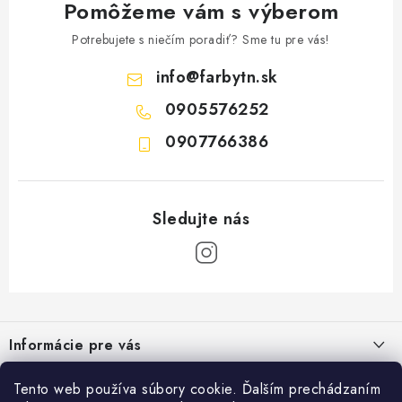
Pomôžeme vám s výberom
Potrebujete s niečím poradiť? Sme tu pre vás!
info
@
farbytn.sk
0905576252
0907766386
Z
á
Informácie pre vás
p
ä
Moja objednávka
Tento web používa súbory cookie. Ďalším prechádzaním
Kontakt