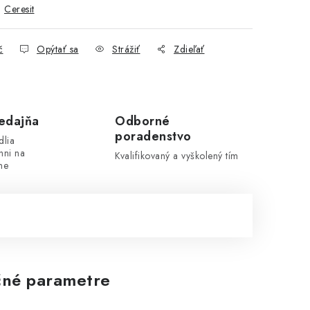
:
Ceresit
č
Opýtať sa
Strážiť
Zdieľať
edajňa
Odborné
poradenstvo
dlia
hni na
Kvalifikovaný a vyškolený tím
ne
né parametre