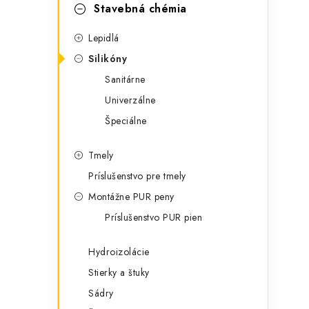
t
č
Stavebná chémia
e
n
Lepidlá
g
ý
Silikóny
ó
Sanitárne
p
r
Univerzálne
a
i
Špeciálne
e
n
Tmely
e
Príslušenstvo pre tmely
l
Montážne PUR peny
Príslušenstvo PUR pien
Hydroizolácie
Stierky a štuky
Sádry