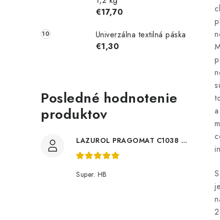
1,2 kg
c
€17,70
p
n
Univerzálna textilná páska
€1,30
M
p
n
s
Posledné hodnotenie
t
produktov
a
m
c
LAZUROL PRAGOMAT C1038 0,75l
i
S
Super. HB
j
n
2