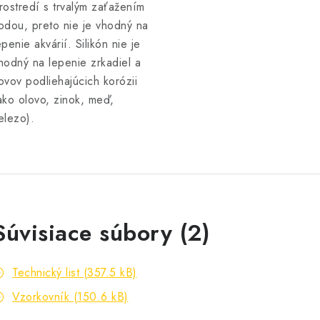
rostredí s trvalým zaťažením
odou, preto nie je vhodný na
epenie akvárií. Silikón nie je
hodný na lepenie zrkadiel a
ovov podliehajúcich korózii
ako olovo, zinok, meď,
elezo).
Súvisiace súbory (2)
Technický list (357.5 kB)
Vzorkovník (150.6 kB)