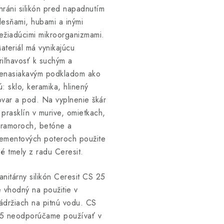
hráni silikón pred napadnutím
lesňami, hubami a inými
ežiadúcimi mikroorganizmami.
ateriál má vynikajúcu
riľnavosť k suchým a
enasiakavým podkladom ako
ú: sklo, keramika, hlinený
ovar a pod. Na vyplnenie škár
 prasklín v murive, omietkach,
ramoroch, betóne a
ementových poteroch použite
né tmely z radu Ceresit.
anitárny silikón Ceresit CS 25
e vhodný na použitie v
ádržiach na pitnú vodu. CS
5 neodporúčame používať v