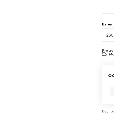
Baleni
Mo
o
Jed
Kód tov