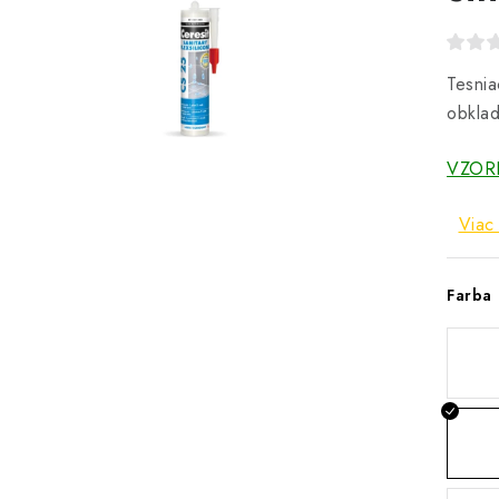
Tesnia
obklad
VZOR
Viac 
Farba