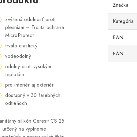
produktu
Značka
zvýšená odolnosť proti
Kategória
plesniam – Trojitá ochrana
MicroProtect
EAN
trvalo elastický
EAN
vodeodolný
odolný proti vysokým
teplotám
pre interiér aj exteriér
dostupný v 30 farebných
odtieňoch
anitárny silikón Ceresit CS 25
e určený na vyplnenie
ilatačných a spojovacích škár