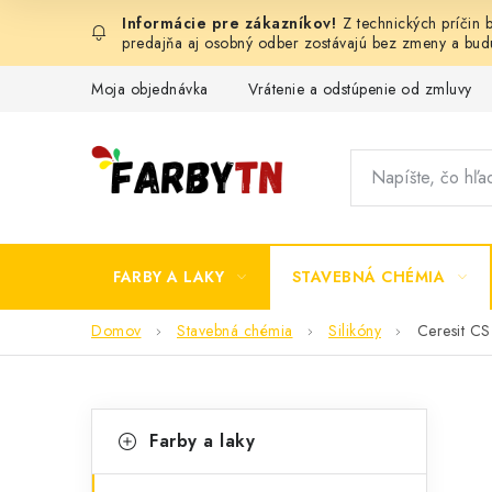
Prejsť
Z technických príčin
na
predajňa aj osobný odber zostávajú bez zmeny a bu
obsah
Moja objednávka
Vrátenie a odstúpenie od zmluvy
FARBY A LAKY
STAVEBNÁ CHÉMIA
Domov
Stavebná chémia
Silikóny
Ceresit CS
B
K
Preskočiť
Farby a laky
kategórie
a
o