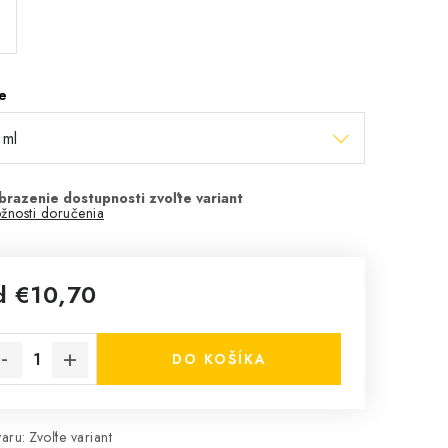
e
žnosti doručenia
d
€10,70
notková cena:
DO KOŠÍKA
aru:
Zvoľte variant