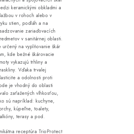
edzi keramickými obkladmi a
lažbou v rohoch alebo v
tyku stien, podláh a na
sadzovanie zariaďovacích
redmetov v sanitárnej oblasti.
e určený na vyplňovanie škár
am, kde bežné škárovacie
moty vykazujú trhliny a
raskliny. Vďaka trvalej
lasticite a odolnosti proti
ode je vhodný do oblasti
rvalo zaťažených vlhkosťou,
ko sú napríklad: kuchyne,
prchy, kúpeľne, toalety,
alkóny, terasy a pod.
nikátna receptúra TrioProtect