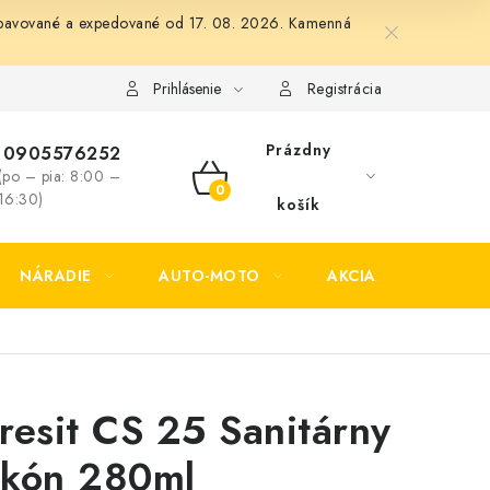
 vybavované a expedované od 17. 08. 2026. Kamenná
Formulár na odstúpenie od zmluvy
Formulár na reklamáciu tov
Prihlásenie
Registrácia
Prázdny
0905576252
(po – pia: 8:00 –
NÁKUPNÝ
16:30)
košík
KOŠÍK
NÁRADIE
AUTO-MOTO
AKCIA
KONTAK
resit CS 25 Sanitárny
likón 280ml