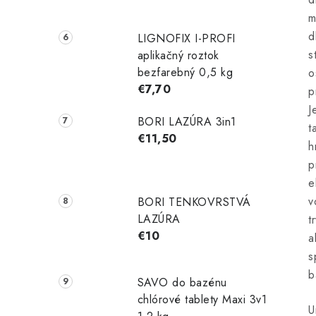
m
d
LIGNOFIX I-PROFI
s
aplikačný roztok
bezfarebný 0,5 kg
o
€7,70
p
J
BORI LAZÚRA 3in1
t
€11,50
h
p
e
v
BORI TENKOVRSTVÁ
LAZÚRA
t
€10
a
s
b
SAVO do bazénu
chlórové tablety Maxi 3v1
U