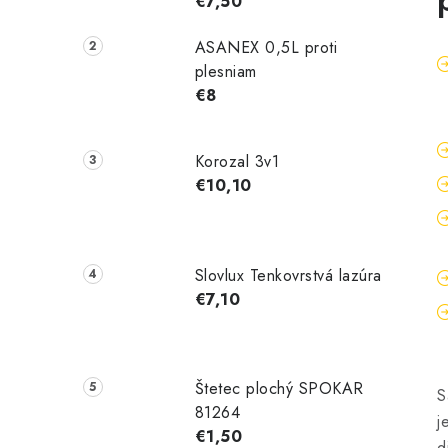
€7,50
ASANEX 0,5L proti
plesniam
€8
Korozal 3v1
€10,10
Slovlux Tenkovrstvá lazúra
€7,10
Štetec plochý SPOKAR
S
81264
j
€1,50
d